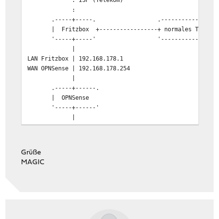
:
.-----+-----. .-----------------
| Fritzbox +-----------------+ normales Telefon
'-----+-----' '-----------------
|
LAN Fritzbox | 192.168.178.1
WAN OPNSense | 192.168.178.254
|
.-----+------.
| OPNSense
'-----+------'
|
LAN | 10.88.0.0/24
|
.-----+------. IP .------------.
Grüße
| Desktop PC +-----------------+ Phonerlite |
MAGIC
'-----+------' 10.88.0.1 '------------'