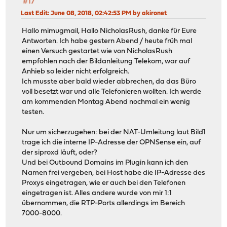
#17
Last Edit
: June 08, 2018, 02:42:53 PM by akironet
Hallo mimugmail, Hallo NicholasRush, danke für Eure
Antworten. Ich habe gestern Abend / heute früh mal
einen Versuch gestartet wie von NicholasRush
empfohlen nach der Bildanleitung Telekom, war auf
Anhieb so leider nicht erfolgreich.
Ich musste aber bald wieder abbrechen, da das Büro
voll besetzt war und alle Telefonieren wollten. Ich werde
am kommenden Montag Abend nochmal ein wenig
testen.
Nur um sicherzugehen: bei der NAT-Umleitung laut Bild1
trage ich die interne IP-Adresse der OPNSense ein, auf
der siproxd läuft, oder?
Und bei Outbound Domains im Plugin kann ich den
Namen frei vergeben, bei Host habe die IP-Adresse des
Proxys eingetragen, wie er auch bei den Telefonen
eingetragen ist. Alles andere wurde von mir 1:1
übernommen, die RTP-Ports allerdings im Bereich
7000-8000.