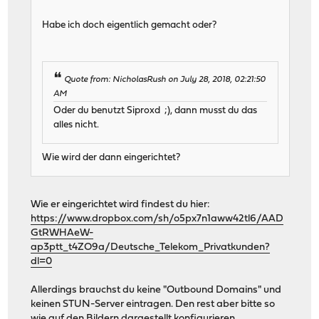
Habe ich doch eigentlich gemacht oder?
Quote from: NicholasRush on July 28, 2018, 02:21:50
AM
Oder du benutzt Siproxd ;), dann musst du das
alles nicht.
Wie wird der dann eingerichtet?
Wie er eingerichtet wird findest du hier:
https://www.dropbox.com/sh/o5px7n1aww42tl6/AAD
GtRWHAeW-
ap3ptt_t4ZO9a/Deutsche_Telekom_Privatkunden?
dl=0
Allerdings brauchst du keine "Outbound Domains" und
keinen STUN-Server eintragen. Den rest aber bitte so
wie auf den Bildern dargestellt konfigurieren.