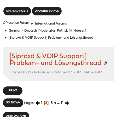
"
UNREAD POSTS
UPDATED TOPICS
OPNsense Forum
►
International Forums
►
German - Deutsch
(Moderator:
Patrick M. Hausen
)
►
[Siproxd & VOIP Support] Problem- und Lösungsthread
[Siproxd & VOIP Support]
Problem- und Lösungsthread
Started by NicholasRush, October 07, 2017, 11:48:48 PM
PRINT
1
2
3
4
...
11
GO DOWN
Pages
USER ACTIONS