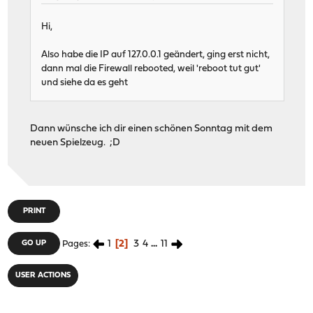
Hi,
Also habe die IP auf 127.0.0.1 geändert, ging erst nicht,
dann mal die Firewall rebooted, weil 'reboot tut gut'
und siehe da es geht
Dann wünsche ich dir einen schönen Sonntag mit dem
neuen Spielzeug. ;D
PRINT
1
2
3
4
...
11
GO UP
Pages
USER ACTIONS