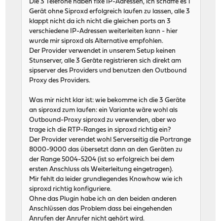
Die 3 Telefone haben fixe IP-Adressen, ich schaffe es 1
Gerät ohne Siproxd erfolgreich laufen zu lassen, alle 3
klappt nicht da ich nicht die gleichen ports an 3
verschiedene IP-Adressen weiterleiten kann - hier
wurde mir siproxd als Alternative empfohlen.
Der Provider verwendet in unserem Setup keinen
Stunserver, alle 3 Geräte registrieren sich direkt am
sipserver des Providers und benutzen den Outbound
Proxy des Providers.
Was mir nicht klar ist: wie bekomme ich die 3 Geräte
an siproxd zum laufen: ein Variante wäre wohl als
Outbound-Proxy siproxd zu verwenden, aber wo
trage ich die RTP-Ranges in siproxd richtig ein?
Der Provider verendet wohl Serverseitig die Portrange
8000-9000 das übersetzt dann an den Geräten zu
der Range 5004-5204 (ist so erfolgreich bei dem
ersten Anschluss als Weiterleitung eingetragen).
Mir fehlt da leider grundlegendes Knowhow wie ich
siproxd richtig konfiguriere.
Ohne das Plugin habe ich an den beiden anderen
Anschlüssen das Problem dass bei eingehenden
Anrufen der Anrufer nicht gehört wird.