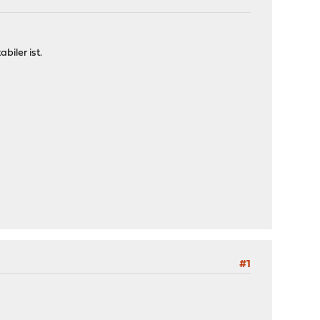
iler ist.
#1