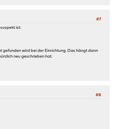
#7
suspekt ist:
cht gefunden wird bei der Einrichtung. Das hängt dann
ürzlich neu geschrieben hat.
#8