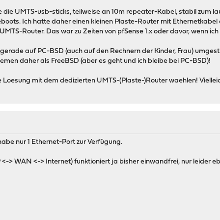
e die UMTS-usb-sticks, teilweise an 10m repeater-Kabel, stabil zum 
eboots. Ich hatte daher einen kleinen Plaste-Router mit Ethernetkabel 
UMTS-Router. Das war zu Zeiten von pfSense 1.x oder davor, wenn ich 
erade auf PC-BSD (auch auf den Rechnern der Kinder, Frau) umgestiegen
emen daher als FreeBSD (aber es geht und ich bleibe bei PC-BSD)!
Loesung mit dem dedizierten UMTS-(Plaste-)Router waehlen! Vielleicht h
habe nur 1 Ethernet-Port zur Verfügung.
 <-> WAN <-> Internet) funktioniert ja bisher einwandfrei, nur leider 