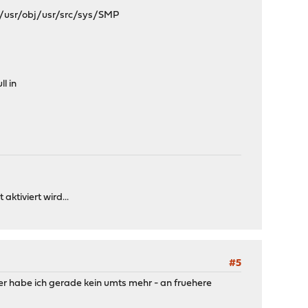
/usr/obj/usr/src/sys/SMP
l in
ktiviert wird...
#5
ider habe ich gerade kein umts mehr - an fruehere