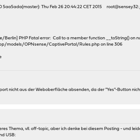
0 5aa5ada(master): Thu Feb 26 20:44:22 CET 2015 root@sensey32:
Berlin] PHP Fatal error: Call to a member function __toString() on nul
pp/models/OPNsense/CaptivePortal/Rules.php on line 306
e
ort nicht aus der Weboberfläche absenden, da der "Yes"-Button nicht a
deres Thema, vll. off-topic, aber ich denke bei diesem Posting - und le
und USB: