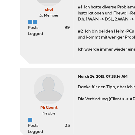
#1 Ich hatte diverse Problem
chol
installationen und Firewall-R
Jr. Member
D.h. 1.WAN -> DSL, 2.WAN -> 
Posts
99
#2 Ich bin bei den Heim-PCs g
Logged
und kommt mit weniger Probl
Ich wuerde immer wieder eine 
March 24, 2015, 07:33:14 AM
Danke für den Tipp, aber ich 
Die Verbindung (Client <-> AP
MrCount
Newbie
Posts
33
Logged