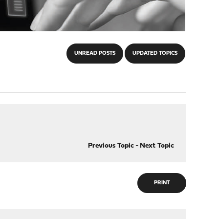
UNREAD POSTS
UPDATED TOPICS
Previous Topic
-
Next Topic
PRINT