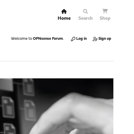
Home
Search
Shop
Welcome to
OPNsense Forum
.
Log in
Sign up