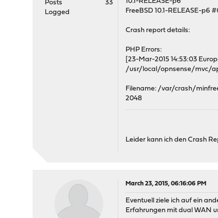
10.1-RELEASE-p6
Posts
33
FreeBSD 10.1-RELEASE-p6 #
Logged
Crash report details:
PHP Errors:
[23-Mar-2015 14:53:03 Europe/
/usr/local/opnsense/mvc/a
Filename: /var/crash/minfre
2048
Leider kann ich den Crash Rep
March 23, 2015, 06:16:06 PM
Eventuell ziele ich auf ein an
Erfahrungen mit dual WAN 