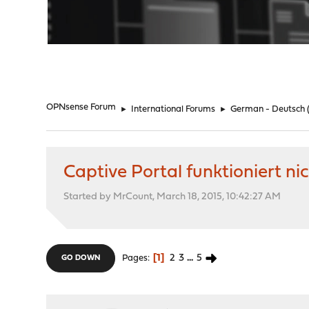
"
OPNsense Forum
►
International Forums
►
German - Deutsch
Captive Portal funktioniert ni
Started by MrCount, March 18, 2015, 10:42:27 AM
1
2
3
...
5
Pages
GO DOWN