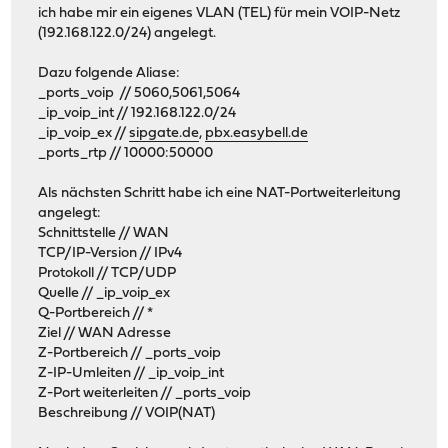
ich habe mir ein eigenes VLAN (TEL) für mein VOIP-Netz
(192.168.122.0/24) angelegt.
Dazu folgende Aliase:
_ports_voip // 5060,5061,5064
_ip_voip_int // 192.168.122.0/24
_ip_voip_ex //
sipgate.de
,
pbx.easybell.de
_ports_rtp // 10000:50000
Als nächsten Schritt habe ich eine NAT-Portweiterleitung
angelegt:
Schnittstelle // WAN
TCP/IP-Version // IPv4
Protokoll // TCP/UDP
Quelle // _ip_voip_ex
Q-Portbereich // *
Ziel // WAN Adresse
Z-Portbereich // _ports_voip
Z-IP-Umleiten // _ip_voip_int
Z-Port weiterleiten // _ports_voip
Beschreibung // VOIP(NAT)