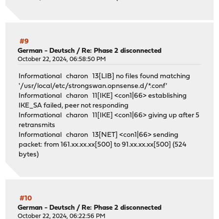
#9
German - Deutsch
/
Re: Phase 2 disconnected
October 22, 2024, 06:58:50 PM
Informational charon 13[LIB] no files found matching
'/usr/local/etc/strongswan.opnsense.d/*.conf'
Informational charon 11[IKE] <con1|66> establishing
IKE_SA failed, peer not responding
Informational charon 11[IKE] <con1|66> giving up after 5
retransmits
Informational charon 13[NET] <con1|66> sending
packet: from 161.xx.xx.xx[500] to 91.xx.xx.xx[500] (524
bytes)
#10
German - Deutsch
/
Re: Phase 2 disconnected
October 22, 2024, 06:22:56 PM