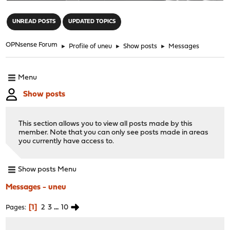
"
UNREAD POSTS
UPDATED TOPICS
OPNsense Forum
►
Profile of uneu
►
Show posts
►
Messages
Menu
Show posts
This section allows you to view all posts made by this
member. Note that you can only see posts made in areas
you currently have access to.
Show posts Menu
Messages - uneu
1
2
3
...
10
Pages