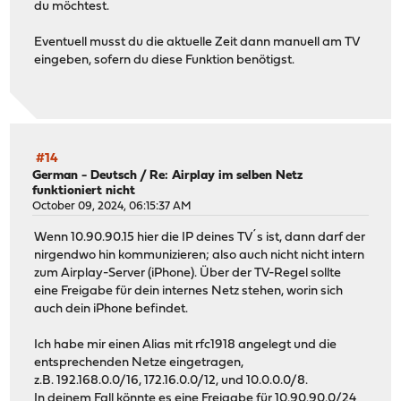
du möchtest.
Eventuell musst du die aktuelle Zeit dann manuell am TV
eingeben, sofern du diese Funktion benötigst.
#14
German - Deutsch
/
Re: Airplay im selben Netz
funktioniert nicht
October 09, 2024, 06:15:37 AM
Wenn 10.90.90.15 hier die IP deines TV´s ist, dann darf der
nirgendwo hin kommunizieren; also auch nicht nicht intern
zum Airplay-Server (iPhone). Über der TV-Regel sollte
eine Freigabe für dein internes Netz stehen, worin sich
auch dein iPhone befindet.
Ich habe mir einen Alias mit rfc1918 angelegt und die
entsprechenden Netze eingetragen,
z.B. 192.168.0.0/16, 172.16.0.0/12, und 10.0.0.0/8.
In deinem Fall könnte es eine Freigabe für 10.90.90.0/24