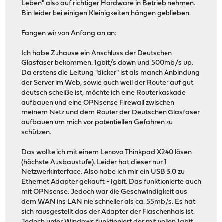
Leben" also auf richtiger Hardware in Betrieb nehmen.
Bin leider bei einigen Kleinigkeiten hängen geblieben.
Fangen wir von Anfang an an:
Ich habe Zuhause ein Anschluss der Deutschen
Glasfaser bekommen. 1gbit/s down und 500mb/s up.
Da erstens die Leitung "dicker" ist als manch Anbindung
der Server im Web, sowie auch weil der Router auf gut
deutsch scheiße ist, möchte ich eine Routerkaskade
aufbauen und eine OPNsense Firewall zwischen
meinem Netz und dem Router der Deutschen Glasfaser
aufbauen um mich vor potentiellen Gefahren zu
schützen.
Das wollte ich mit einem Lenovo Thinkpad X240 lösen
(höchste Ausbaustufe). Leider hat dieser nur 1
Netzwerkinterface. Also habe ich mir ein USB 3.0 zu
Ethernet Adapter gekauft - 1gbit. Das funktionierte auch
mit OPNsense. Jedoch war die Geschwindigkeit aus
dem WAN ins LAN nie schneller als ca. 55mb/s. Es hat
sich rausgestellt das der Adapter der Flaschenhals ist.
Jedoch unter Windows funktioniert der mit vollen 1gbit.