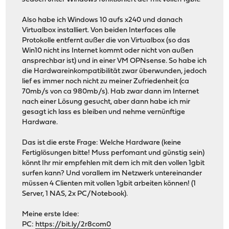
Also habe ich Windows 10 aufs x240 und danach
Virtualbox installiert. Von beiden Interfaces alle
Protokolle entfernt außer die von Virtualbox (so das
Win10 nicht ins Internet kommt oder nicht von außen
ansprechbar ist) und in einer VM OPNsense. So habe ich
die Hardwareinkompatibilität zwar überwunden, jedoch
lief es immer noch nicht zu meiner Zufriedenheit (ca
70mb/s von ca 980mb/s). Hab zwar dann im Internet
nach einer Lösung gesucht, aber dann habe ich mir
gesagt ich lass es bleiben und nehme vernünftige
Hardware.
Das ist die erste Frage: Welche Hardware (keine
Fertiglösungen bitte! Muss perfomant und günstig sein)
könnt Ihr mir empfehlen mit dem ich mit den vollen 1gbit
surfen kann? Und vorallem im Netzwerk untereinander
müssen 4 Clienten mit vollen 1gbit arbeiten können! (1
Server, 1 NAS, 2x PC/Notebook).
Meine erste Idee:
PC:
https://bit.ly/2r8com0