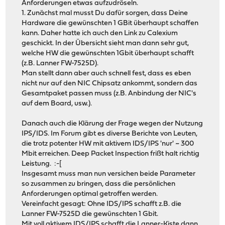
Anforderungen etwas aufzudröseln.
1. Zunächst mal musst Du dafür sorgen, dass Deine
Hardware die gewünschten 1 GBit überhaupt schaffen
kann. Daher hatte ich auch den Link zu Calexium
geschickt. In der Übersicht sieht man dann sehr gut,
welche HW die gewünschten 1Gbit überhaupt schafft
(z.B. Lanner FW-7525D).
Man stellt dann aber auch schnell fest, dass es eben
nicht nur auf den NIC Chipsatz ankommt, sondern das
Gesamtpaket passen muss (z.B. Anbindung der NIC's
auf dem Board, usw.).
Danach auch die Klärung der Frage wegen der Nutzung
IPS/IDS. Im Forum gibt es diverse Berichte von Leuten,
die trotz potenter HW mit aktivem IDS/IPS 'nur' ~ 300
Mbit erreichen. Deep Packet Inspection frißt halt richtig
Leistung. :-[
Insgesamt muss man nun versichen beide Parameter
so zusammen zu bringen, dass die persönlichen
Anforderungen optimal getroffen werden.
Vereinfacht gesagt: Ohne IDS/IPS schafft z.B. die
Lanner FW-7525D die gewünschten 1 Gbit.
Mit voll aktivem IDS/IPS schafft die Lanner-Kiste dann