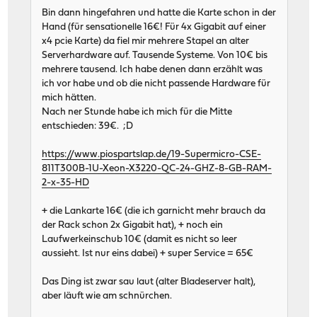
Bin dann hingefahren und hatte die Karte schon in der
Hand (für sensationelle 16€! Für 4x Gigabit auf einer
x4 pcie Karte) da fiel mir mehrere Stapel an alter
Serverhardware auf. Tausende Systeme. Von 10€ bis
mehrere tausend. Ich habe denen dann erzählt was
ich vor habe und ob die nicht passende Hardware für
mich hätten.
Nach ner Stunde habe ich mich für die Mitte
entschieden: 39€. ;D
https://www.piospartslap.de/19-Supermicro-CSE-
811T300B-1U-Xeon-X3220-QC-24-GHZ-8-GB-RAM-
2-x-35-HD
+ die Lankarte 16€ (die ich garnicht mehr brauch da
der Rack schon 2x Gigabit hat), + noch ein
Laufwerkeinschub 10€ (damit es nicht so leer
aussieht. Ist nur eins dabei) + super Service = 65€
Das Ding ist zwar sau laut (alter Bladeserver halt),
aber läuft wie am schnürchen.