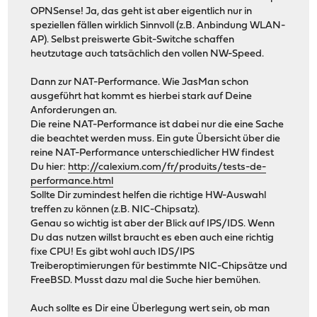
OPNSense! Ja, das geht ist aber eigentlich nur in
speziellen fällen wirklich Sinnvoll (z.B. Anbindung WLAN-
AP). Selbst preiswerte Gbit-Switche schaffen
heutzutage auch tatsächlich den vollen NW-Speed.
Dann zur NAT-Performance. Wie JasMan schon
ausgeführt hat kommt es hierbei stark auf Deine
Anforderungen an.
Die reine NAT-Performance ist dabei nur die eine Sache
die beachtet werden muss. Ein gute Übersicht über die
reine NAT-Performance unterschiedlicher HW findest
Du hier:
http://calexium.com/fr/produits/tests-de-
performance.html
Sollte Dir zumindest helfen die richtige HW-Auswahl
treffen zu können (z.B. NIC-Chipsatz).
Genau so wichtig ist aber der Blick auf IPS/IDS. Wenn
Du das nutzen willst braucht es eben auch eine richtig
fixe CPU! Es gibt wohl auch IDS/IPS
Treiberoptimierungen für bestimmte NIC-Chipsätze und
FreeBSD. Musst dazu mal die Suche hier bemühen.
Auch sollte es Dir eine Überlegung wert sein, ob man