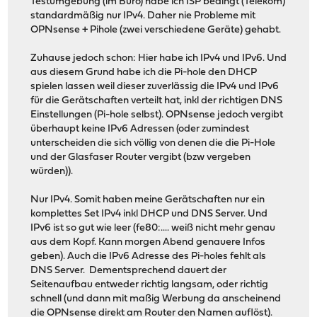
Testumgebung (im Büro) habe ich ISP bedingt (Telekom)
standardmäßig nur IPv4. Daher nie Probleme mit
OPNsense + Pihole (zwei verschiedene Geräte) gehabt.
Zuhause jedoch schon: Hier habe ich IPv4 und IPv6. Und
aus diesem Grund habe ich die Pi-hole den DHCP
spielen lassen weil dieser zuverlässig die IPv4 und IPv6
für die Gerätschaften verteilt hat, inkl der richtigen DNS
Einstellungen (Pi-hole selbst). OPNsense jedoch vergibt
überhaupt keine IPv6 Adressen (oder zumindest
unterscheiden die sich völlig von denen die die Pi-Hole
und der Glasfaser Router vergibt (bzw vergeben
würden)).
Nur IPv4. Somit haben meine Gerätschaften nur ein
komplettes Set IPv4 inkl DHCP und DNS Server. Und
IPv6 ist so gut wie leer (fe80:.... weiß nicht mehr genau
aus dem Kopf. Kann morgen Abend genauere Infos
geben). Auch die IPv6 Adresse des Pi-holes fehlt als
DNS Server. Dementsprechend dauert der
Seitenaufbau entweder richtig langsam, oder richtig
schnell (und dann mit maßig Werbung da anscheinend
die OPNsense direkt am Router den Namen auflöst).