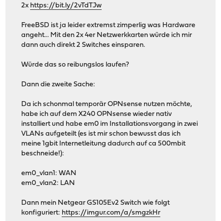
2x
https://bit.ly/2vTdTJw
FreeBSD ist ja leider extremst zimperlig was Hardware
angeht... Mit den 2x 4er Netzwerkkarten würde ich mir
dann auch direkt 2 Switches einsparen.
Würde das so reibungslos laufen?
Dann die zweite Sache:
Da ich schonmal temporär OPNsense nutzen möchte,
habe ich auf dem X240 OPNsense wieder nativ
installiert und habe em0 im Installationsvorgang in zwei
VLANs aufgeteilt (es ist mir schon bewusst das ich
meine 1gbit Internetleitung dadurch auf ca 500mbit
beschneide!):
em0_vlan1: WAN
em0_vlan2: LAN
Dann mein Netgear GS105Ev2 Switch wie folgt
konfiguriert:
https://imgur.com/a/smgzkHr