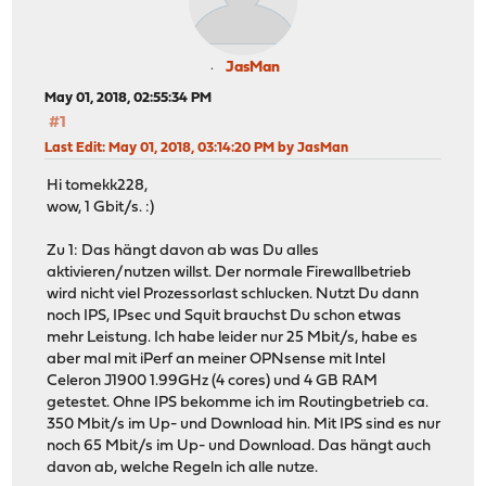
JasMan
May 01, 2018, 02:55:34 PM
#1
Last Edit
: May 01, 2018, 03:14:20 PM by JasMan
Hi tomekk228,
wow, 1 Gbit/s. :)
Zu 1: Das hängt davon ab was Du alles
aktivieren/nutzen willst. Der normale Firewallbetrieb
wird nicht viel Prozessorlast schlucken. Nutzt Du dann
noch IPS, IPsec und Squit brauchst Du schon etwas
mehr Leistung. Ich habe leider nur 25 Mbit/s, habe es
aber mal mit iPerf an meiner OPNsense mit Intel
Celeron J1900 1.99GHz (4 cores) und 4 GB RAM
getestet. Ohne IPS bekomme ich im Routingbetrieb ca.
350 Mbit/s im Up- und Download hin. Mit IPS sind es nur
noch 65 Mbit/s im Up- und Download. Das hängt auch
davon ab, welche Regeln ich alle nutze.