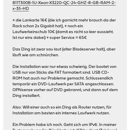
811T300B-1U-Xeon-X3220-QC-24-GHZ-8-GB-RAM-2-
x-35-HD
+ die Lankarte 16€ (die ich garnicht mehr brauch da der
Rack schon 2x Gigabit hat), + noch ein
Laufwerkeinschub 10€ (damit es nicht so leer aussieht.
Ist nur eins dabei) + super Service = 65€
Das Ding ist zwar sau laut (alter Bladeserver halt), aber
läuft wie am schnürchen.
Die Installation war nur etwas schwierig. Der bootet von
USB nur von Sticks die FAT formatiert sind. USB CD-
ROM hat auch nur Probleme gemacht. Schlussendlich
temporär ein DVD-Laufwerk per SATA angeschlossen.
OPNsense vorher auf DVD gebrannt, und dann auf dem
Ding installiert.
Also: Will einer auch so ein Ding als Router nutzen, für
Installation am besten ein internes Laufwerk nutzen.
Ein Problem habe ich noch. Geht sich um IPv6. In meiner