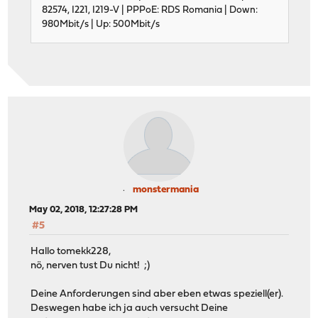
82574, I221, I219-V | PPPoE: RDS Romania | Down:
980Mbit/s | Up: 500Mbit/s
monstermania
May 02, 2018, 12:27:28 PM
#5
Hallo tomekk228,
nö, nerven tust Du nicht! ;)
Deine Anforderungen sind aber eben etwas speziell(er).
Deswegen habe ich ja auch versucht Deine