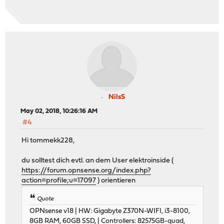
NilsS
May 02, 2018, 10:26:16 AM
#4
Hi tommekk228,
du solltest dich evtl. an dem User elektroinside (
https://forum.opnsense.org/index.php?
action=profile;u=17097
) orientieren
Quote
OPNsense v18 | HW: Gigabyte Z370N-WIFI, i3-8100,
8GB RAM, 60GB SSD, | Controllers: 82575GB-quad,