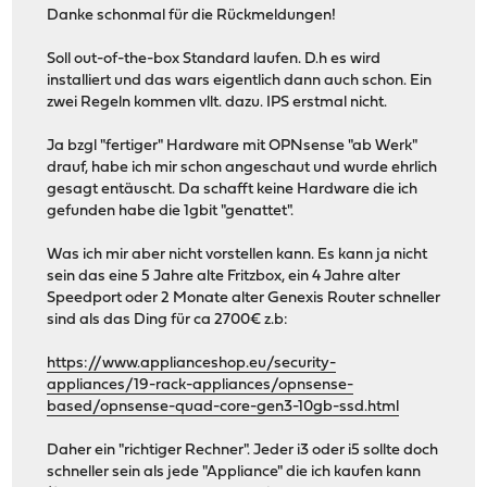
Danke schonmal für die Rückmeldungen!
Soll out-of-the-box Standard laufen. D.h es wird
installiert und das wars eigentlich dann auch schon. Ein
zwei Regeln kommen vllt. dazu. IPS erstmal nicht.
Ja bzgl "fertiger" Hardware mit OPNsense "ab Werk"
drauf, habe ich mir schon angeschaut und wurde ehrlich
gesagt entäuscht. Da schafft keine Hardware die ich
gefunden habe die 1gbit "genattet".
Was ich mir aber nicht vorstellen kann. Es kann ja nicht
sein das eine 5 Jahre alte Fritzbox, ein 4 Jahre alter
Speedport oder 2 Monate alter Genexis Router schneller
sind als das Ding für ca 2700€ z.b:
https://www.applianceshop.eu/security-
appliances/19-rack-appliances/opnsense-
based/opnsense-quad-core-gen3-10gb-ssd.html
Daher ein "richtiger Rechner". Jeder i3 oder i5 sollte doch
schneller sein als jede "Appliance" die ich kaufen kann