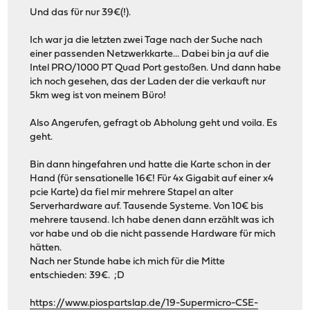
Und das für nur 39€(!).
Ich war ja die letzten zwei Tage nach der Suche nach
einer passenden Netzwerkkarte... Dabei bin ja auf die
Intel PRO/1000 PT Quad Port gestoßen. Und dann habe
ich noch gesehen, das der Laden der die verkauft nur
5km weg ist von meinem Büro!
Also Angerufen, gefragt ob Abholung geht und voila. Es
geht.
Bin dann hingefahren und hatte die Karte schon in der
Hand (für sensationelle 16€! Für 4x Gigabit auf einer x4
pcie Karte) da fiel mir mehrere Stapel an alter
Serverhardware auf. Tausende Systeme. Von 10€ bis
mehrere tausend. Ich habe denen dann erzählt was ich
vor habe und ob die nicht passende Hardware für mich
hätten.
Nach ner Stunde habe ich mich für die Mitte
entschieden: 39€. ;D
https://www.piospartslap.de/19-Supermicro-CSE-