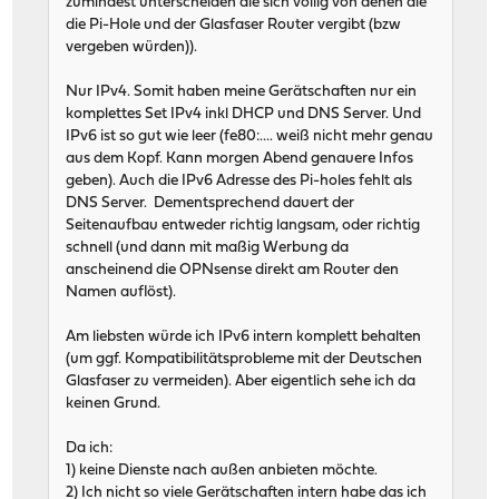
zumindest unterscheiden die sich völlig von denen die
die Pi-Hole und der Glasfaser Router vergibt (bzw
vergeben würden)).
Nur IPv4. Somit haben meine Gerätschaften nur ein
komplettes Set IPv4 inkl DHCP und DNS Server. Und
IPv6 ist so gut wie leer (fe80:.... weiß nicht mehr genau
aus dem Kopf. Kann morgen Abend genauere Infos
geben). Auch die IPv6 Adresse des Pi-holes fehlt als
DNS Server. Dementsprechend dauert der
Seitenaufbau entweder richtig langsam, oder richtig
schnell (und dann mit maßig Werbung da
anscheinend die OPNsense direkt am Router den
Namen auflöst).
Am liebsten würde ich IPv6 intern komplett behalten
(um ggf. Kompatibilitätsprobleme mit der Deutschen
Glasfaser zu vermeiden). Aber eigentlich sehe ich da
keinen Grund.
Da ich:
1) keine Dienste nach außen anbieten möchte.
2) Ich nicht so viele Gerätschaften intern habe das ich