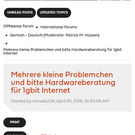
"
UNREAD POSTS
UPDATED TOPICS
OPNsense Forum
►
International Forums
►
German - Deutsch
(Moderator:
Patrick M. Hausen
)
►
Mehrere kleine Problemchen und bitte Hardwareberatung für 1gbit
Internet
Mehrere kleine Problemchen
und bitte Hardwareberatung
für 1gbit Internet
Started by tomekk228, April 30, 2018, 10:30:06 AM
PRINT