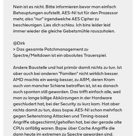
Nein ist es nicht. Bitte informieren bevor man einfach
Behauptungen aufstellt. AES-NI tut für den Prozessor
mehr, also "nur" irgendwelche AES Cipher zu
beschleunigen. Lies dich schlau. Ich bins leider leid
immer wieder die gleiche Gebetsmühle rauszuholen.
@Dirk
> Das gesamte Patchmanagement zu
Spectre/Meltdown ist ein absolutes Trauerspiel.
Andere Baustelle und hat primär damit nichts zu tun. Ist
aber auch bei anderen "Familien" nicht wirklich besser.
AMD machts ein wenig besser, zu ARM, deren Kram
auch von mancher Schiene betroffen ist, ist es danach
auch spontan still geworden. Das trifft einfach alle, weil
man zu lange billige Abkürzungen in der Hardware
geschludert hat, bei der Security zu kurz kam. Hat aber
nichts damit zu tun, dass bspw. AES-NI schon mehrfach
gegen Seitenstrang Attacken und Timing-based
Angriffe abgeschirmt/geholfen hat, bei der gerade alte
CPUs anfällig waren. Bspw. über Cache Angriffe die
dann heute im extremen zu Spectre geworden sind.