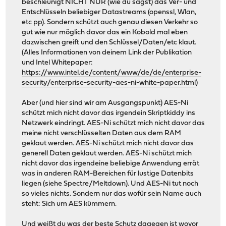
beschleunigt NICHT NUR (wie du sagst) das Ver- und
Entschlüsseln beliebiger Datastreams (openssl, Wlan,
etc pp). Sondern schützt auch genau diesen Verkehr so
gut wie nur möglich davor das ein Kobold mal eben
dazwischen greift und den Schlüssel/Daten/etc klaut.
(Alles Informationen von deinem Link der Publikation
und Intel Whitepaper:
https://www.intel.de/content/www/de/de/enterprise-
security/enterprise-security-aes-ni-white-paper.html
)
Aber (und hier sind wir am Ausgangspunkt) AES-Ni
schützt mich nicht davor das irgendein Skriptkiddy ins
Netzwerk eindringt. AES-Ni schützt mich nicht davor das
meine nicht verschlüsselten Daten aus dem RAM
geklaut werden. AES-Ni schützt mich nicht davor das
generell Daten geklaut werden. AES-Ni schützt mich
nicht davor das irgendeine beliebige Anwendung errät
was in anderen RAM-Bereichen für lustige Datenbits
liegen (siehe Spectre/Meltdown). Und AES-Ni tut noch
so vieles nichts. Sondern nur das wofür sein Name auch
steht: Sich um AES kümmern.
Und weißt du was der beste Schutz dagegen ist wovor