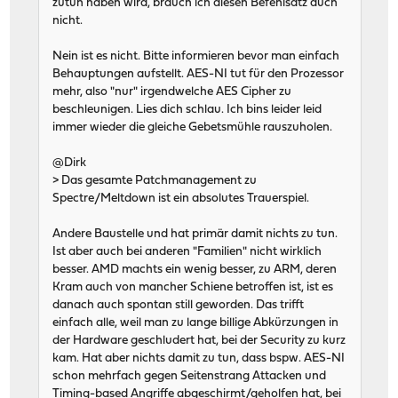
zutun haben wird, brauch ich diesen Befehlsatz auch
nicht.
Nein ist es nicht. Bitte informieren bevor man einfach
Behauptungen aufstellt. AES-NI tut für den Prozessor
mehr, also "nur" irgendwelche AES Cipher zu
beschleunigen. Lies dich schlau. Ich bins leider leid
immer wieder die gleiche Gebetsmühle rauszuholen.
@Dirk
> Das gesamte Patchmanagement zu
Spectre/Meltdown ist ein absolutes Trauerspiel.
Andere Baustelle und hat primär damit nichts zu tun.
Ist aber auch bei anderen "Familien" nicht wirklich
besser. AMD machts ein wenig besser, zu ARM, deren
Kram auch von mancher Schiene betroffen ist, ist es
danach auch spontan still geworden. Das trifft
einfach alle, weil man zu lange billige Abkürzungen in
der Hardware geschludert hat, bei der Security zu kurz
kam. Hat aber nichts damit zu tun, dass bspw. AES-NI
schon mehrfach gegen Seitenstrang Attacken und
Timing-based Angriffe abgeschirmt/geholfen hat, bei