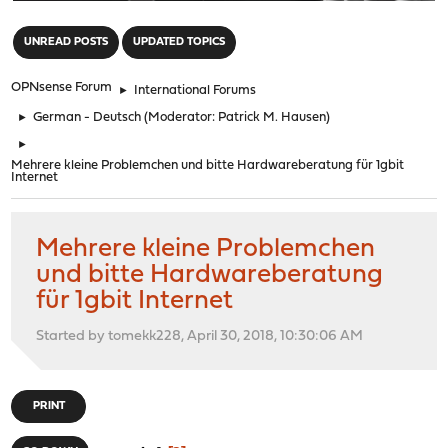
"
UNREAD POSTS
UPDATED TOPICS
OPNsense Forum
►
International Forums
►
German - Deutsch
(Moderator:
Patrick M. Hausen
)
►
Mehrere kleine Problemchen und bitte Hardwareberatung für 1gbit
Internet
Mehrere kleine Problemchen
und bitte Hardwareberatung
für 1gbit Internet
Started by tomekk228, April 30, 2018, 10:30:06 AM
PRINT