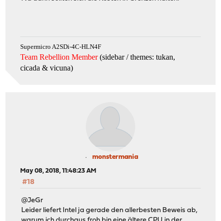
Supermicro A2SDi-4C-HLN4F
Team Rebellion Member
(sidebar / themes: tukan,
cicada & vicuna
)
monstermania
May 08, 2018, 11:48:23 AM
#18
@JeGr
Leider liefert Intel ja gerade den allerbesten Beweis ab,
warum ich durchaus froh bin eine ältere CPU in der