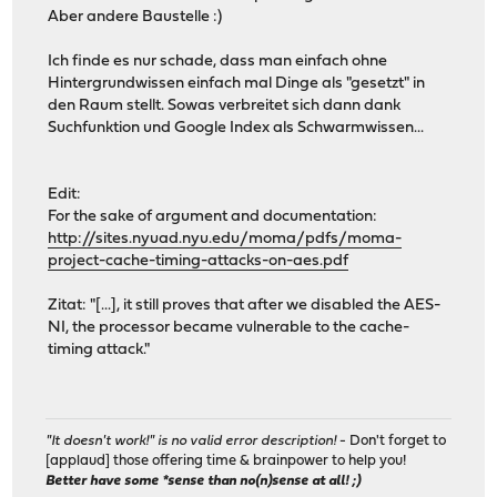
Aber andere Baustelle :)
Ich finde es nur schade, dass man einfach ohne
Hintergrundwissen einfach mal Dinge als "gesetzt" in
den Raum stellt. Sowas verbreitet sich dann dank
Suchfunktion und Google Index als Schwarmwissen...
Edit:
For the sake of argument and documentation:
http://sites.nyuad.nyu.edu/moma/pdfs/moma-
project-cache-timing-attacks-on-aes.pdf
Zitat: "[...], it still proves that after we disabled the AES-
NI, the processor became vulnerable to the cache-
timing attack."
"It doesn't work!" is no valid error description!
- Don't forget to
[applaud] those offering time & brainpower to help you!
Better have some *sense than no(n)sense at all! ;)