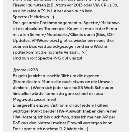
Firewall zu nutzen (z.B. Atom vor 2013 oder VIA CPU). Ja,
es gibt keine AES-NI. Aber eben auch kein
Spectre/Meltdown. ;)
Das gesamte Patchmanagement zu Spectre/Meltdown
ist ein absolutes Trauerspiel. Kaum ist man in der Firma
mit allen Servern/Notebooks/Clients durch (Bios, OS-
Updates, VMWare usw.) gibt es wieder ein neues Bios
oder ein Bios wird zurückgezogen und eine Woche
später kommt die nächste Version... >:(
Und nun rollt Spectre-NG auf uns zu!
@tomekk228
Es geht ja nicht ausschließlich um die eigenen
(Strom)Kosten. Man sollte auch etwas an die Umwelt
denken. ;) Wenn sich jeder so eine 85 Watt Schleuder
hinstellen würde kämen da ganz schnell ein paar
Megawatt zusammen!
Energieeffizienz war/ist für mich auf jedem Fall ein
wichtiger Punkt bei der HW-Auswahl (neben den reinen
HW-Kosten). Ich bin auch froh, dass ich meinen AP per
PoE aus den Netzteil meiner Firewall versorgen kann.
Das spart auch nochmal 1-2 Watt ein. :)