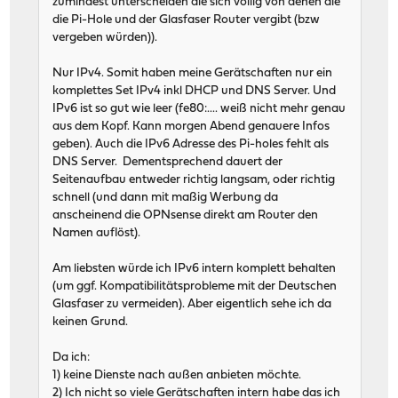
zumindest unterscheiden die sich völlig von denen die
die Pi-Hole und der Glasfaser Router vergibt (bzw
vergeben würden)).
Nur IPv4. Somit haben meine Gerätschaften nur ein
komplettes Set IPv4 inkl DHCP und DNS Server. Und
IPv6 ist so gut wie leer (fe80:.... weiß nicht mehr genau
aus dem Kopf. Kann morgen Abend genauere Infos
geben). Auch die IPv6 Adresse des Pi-holes fehlt als
DNS Server. Dementsprechend dauert der
Seitenaufbau entweder richtig langsam, oder richtig
schnell (und dann mit maßig Werbung da
anscheinend die OPNsense direkt am Router den
Namen auflöst).
Am liebsten würde ich IPv6 intern komplett behalten
(um ggf. Kompatibilitätsprobleme mit der Deutschen
Glasfaser zu vermeiden). Aber eigentlich sehe ich da
keinen Grund.
Da ich:
1) keine Dienste nach außen anbieten möchte.
2) Ich nicht so viele Gerätschaften intern habe das ich