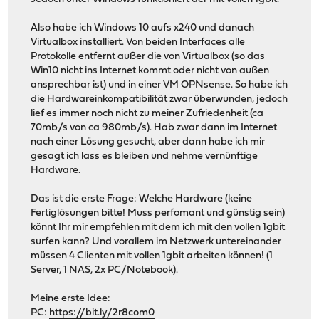
Also habe ich Windows 10 aufs x240 und danach
Virtualbox installiert. Von beiden Interfaces alle
Protokolle entfernt außer die von Virtualbox (so das
Win10 nicht ins Internet kommt oder nicht von außen
ansprechbar ist) und in einer VM OPNsense. So habe ich
die Hardwareinkompatibilität zwar überwunden, jedoch
lief es immer noch nicht zu meiner Zufriedenheit (ca
70mb/s von ca 980mb/s). Hab zwar dann im Internet
nach einer Lösung gesucht, aber dann habe ich mir
gesagt ich lass es bleiben und nehme vernünftige
Hardware.
Das ist die erste Frage: Welche Hardware (keine
Fertiglösungen bitte! Muss perfomant und günstig sein)
könnt Ihr mir empfehlen mit dem ich mit den vollen 1gbit
surfen kann? Und vorallem im Netzwerk untereinander
müssen 4 Clienten mit vollen 1gbit arbeiten können! (1
Server, 1 NAS, 2x PC/Notebook).
Meine erste Idee:
PC:
https://bit.ly/2r8com0