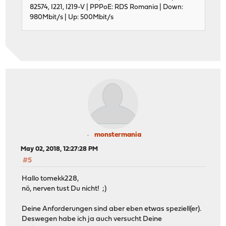
82574, I221, I219-V | PPPoE: RDS Romania | Down:
980Mbit/s | Up: 500Mbit/s
monstermania
May 02, 2018, 12:27:28 PM
#5
Hallo tomekk228,
nö, nerven tust Du nicht! ;)
Deine Anforderungen sind aber eben etwas speziell(er).
Deswegen habe ich ja auch versucht Deine