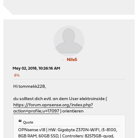
NilsS
May 02, 2018, 10:26:16 AM
#4
Hi tommekk228,
du solltest dich evtl. an dem User elektroinside (
https://forum.opnsense.org/index.php?
action=profile;u=17097
) orientieren
Quote
OPNsense v18 | HW: Gigabyte Z370N-WIFI, i3-8100,
8GB RAM, 60GB SSD, | Controllers: 82575GB-quad,