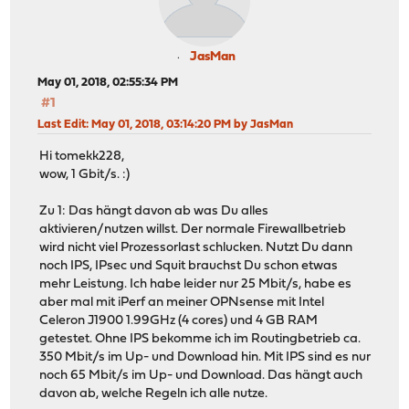
JasMan
May 01, 2018, 02:55:34 PM
#1
Last Edit
: May 01, 2018, 03:14:20 PM by JasMan
Hi tomekk228,
wow, 1 Gbit/s. :)
Zu 1: Das hängt davon ab was Du alles
aktivieren/nutzen willst. Der normale Firewallbetrieb
wird nicht viel Prozessorlast schlucken. Nutzt Du dann
noch IPS, IPsec und Squit brauchst Du schon etwas
mehr Leistung. Ich habe leider nur 25 Mbit/s, habe es
aber mal mit iPerf an meiner OPNsense mit Intel
Celeron J1900 1.99GHz (4 cores) und 4 GB RAM
getestet. Ohne IPS bekomme ich im Routingbetrieb ca.
350 Mbit/s im Up- und Download hin. Mit IPS sind es nur
noch 65 Mbit/s im Up- und Download. Das hängt auch
davon ab, welche Regeln ich alle nutze.