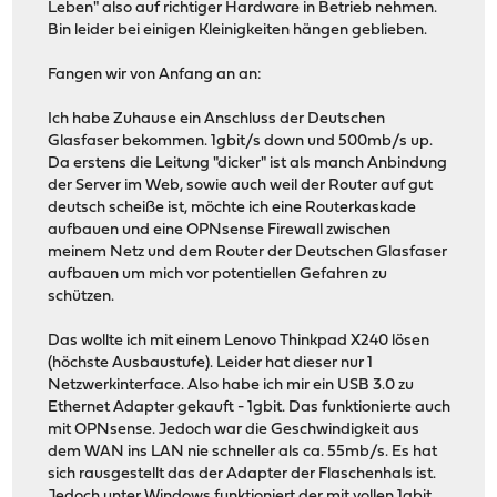
Leben" also auf richtiger Hardware in Betrieb nehmen.
Bin leider bei einigen Kleinigkeiten hängen geblieben.
Fangen wir von Anfang an an:
Ich habe Zuhause ein Anschluss der Deutschen
Glasfaser bekommen. 1gbit/s down und 500mb/s up.
Da erstens die Leitung "dicker" ist als manch Anbindung
der Server im Web, sowie auch weil der Router auf gut
deutsch scheiße ist, möchte ich eine Routerkaskade
aufbauen und eine OPNsense Firewall zwischen
meinem Netz und dem Router der Deutschen Glasfaser
aufbauen um mich vor potentiellen Gefahren zu
schützen.
Das wollte ich mit einem Lenovo Thinkpad X240 lösen
(höchste Ausbaustufe). Leider hat dieser nur 1
Netzwerkinterface. Also habe ich mir ein USB 3.0 zu
Ethernet Adapter gekauft - 1gbit. Das funktionierte auch
mit OPNsense. Jedoch war die Geschwindigkeit aus
dem WAN ins LAN nie schneller als ca. 55mb/s. Es hat
sich rausgestellt das der Adapter der Flaschenhals ist.
Jedoch unter Windows funktioniert der mit vollen 1gbit.