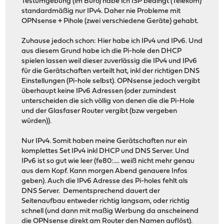
Testumgebung (im Büro) habe ich ISP bedingt (Telekom)
standardmäßig nur IPv4. Daher nie Probleme mit
OPNsense + Pihole (zwei verschiedene Geräte) gehabt.
Zuhause jedoch schon: Hier habe ich IPv4 und IPv6. Und
aus diesem Grund habe ich die Pi-hole den DHCP
spielen lassen weil dieser zuverlässig die IPv4 und IPv6
für die Gerätschaften verteilt hat, inkl der richtigen DNS
Einstellungen (Pi-hole selbst). OPNsense jedoch vergibt
überhaupt keine IPv6 Adressen (oder zumindest
unterscheiden die sich völlig von denen die die Pi-Hole
und der Glasfaser Router vergibt (bzw vergeben
würden)).
Nur IPv4. Somit haben meine Gerätschaften nur ein
komplettes Set IPv4 inkl DHCP und DNS Server. Und
IPv6 ist so gut wie leer (fe80:.... weiß nicht mehr genau
aus dem Kopf. Kann morgen Abend genauere Infos
geben). Auch die IPv6 Adresse des Pi-holes fehlt als
DNS Server. Dementsprechend dauert der
Seitenaufbau entweder richtig langsam, oder richtig
schnell (und dann mit maßig Werbung da anscheinend
die OPNsense direkt am Router den Namen auflöst).