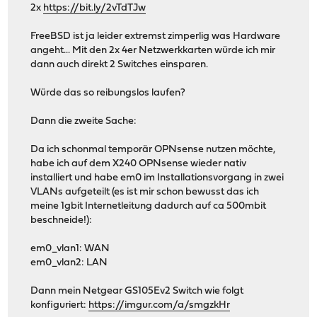
2x
https://bit.ly/2vTdTJw
FreeBSD ist ja leider extremst zimperlig was Hardware
angeht... Mit den 2x 4er Netzwerkkarten würde ich mir
dann auch direkt 2 Switches einsparen.
Würde das so reibungslos laufen?
Dann die zweite Sache:
Da ich schonmal temporär OPNsense nutzen möchte,
habe ich auf dem X240 OPNsense wieder nativ
installiert und habe em0 im Installationsvorgang in zwei
VLANs aufgeteilt (es ist mir schon bewusst das ich
meine 1gbit Internetleitung dadurch auf ca 500mbit
beschneide!):
em0_vlan1: WAN
em0_vlan2: LAN
Dann mein Netgear GS105Ev2 Switch wie folgt
konfiguriert:
https://imgur.com/a/smgzkHr