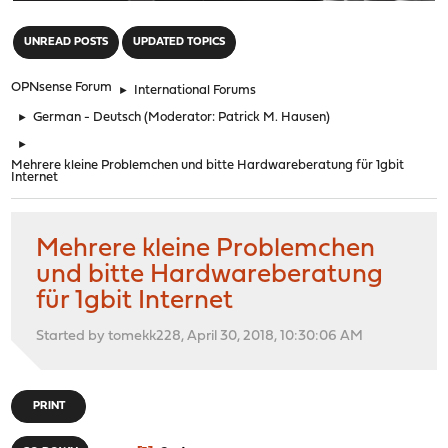
"
UNREAD POSTS
UPDATED TOPICS
OPNsense Forum
►
International Forums
►
German - Deutsch
(Moderator:
Patrick M. Hausen
)
►
Mehrere kleine Problemchen und bitte Hardwareberatung für 1gbit
Internet
Mehrere kleine Problemchen
und bitte Hardwareberatung
für 1gbit Internet
Started by tomekk228, April 30, 2018, 10:30:06 AM
PRINT