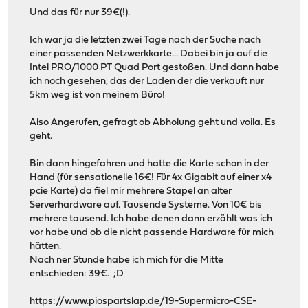
Und das für nur 39€(!).
Ich war ja die letzten zwei Tage nach der Suche nach
einer passenden Netzwerkkarte... Dabei bin ja auf die
Intel PRO/1000 PT Quad Port gestoßen. Und dann habe
ich noch gesehen, das der Laden der die verkauft nur
5km weg ist von meinem Büro!
Also Angerufen, gefragt ob Abholung geht und voila. Es
geht.
Bin dann hingefahren und hatte die Karte schon in der
Hand (für sensationelle 16€! Für 4x Gigabit auf einer x4
pcie Karte) da fiel mir mehrere Stapel an alter
Serverhardware auf. Tausende Systeme. Von 10€ bis
mehrere tausend. Ich habe denen dann erzählt was ich
vor habe und ob die nicht passende Hardware für mich
hätten.
Nach ner Stunde habe ich mich für die Mitte
entschieden: 39€. ;D
https://www.piospartslap.de/19-Supermicro-CSE-