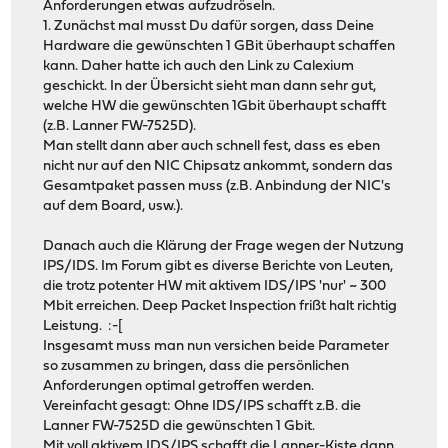
Anforderungen etwas aufzudröseln.
1. Zunächst mal musst Du dafür sorgen, dass Deine
Hardware die gewünschten 1 GBit überhaupt schaffen
kann. Daher hatte ich auch den Link zu Calexium
geschickt. In der Übersicht sieht man dann sehr gut,
welche HW die gewünschten 1Gbit überhaupt schafft
(z.B. Lanner FW-7525D).
Man stellt dann aber auch schnell fest, dass es eben
nicht nur auf den NIC Chipsatz ankommt, sondern das
Gesamtpaket passen muss (z.B. Anbindung der NIC's
auf dem Board, usw.).
Danach auch die Klärung der Frage wegen der Nutzung
IPS/IDS. Im Forum gibt es diverse Berichte von Leuten,
die trotz potenter HW mit aktivem IDS/IPS 'nur' ~ 300
Mbit erreichen. Deep Packet Inspection frißt halt richtig
Leistung. :-[
Insgesamt muss man nun versichen beide Parameter
so zusammen zu bringen, dass die persönlichen
Anforderungen optimal getroffen werden.
Vereinfacht gesagt: Ohne IDS/IPS schafft z.B. die
Lanner FW-7525D die gewünschten 1 Gbit.
Mit voll aktivem IDS/IPS schafft die Lanner-Kiste dann