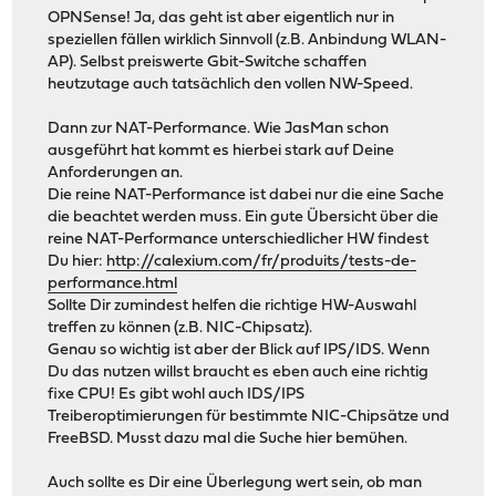
OPNSense! Ja, das geht ist aber eigentlich nur in
speziellen fällen wirklich Sinnvoll (z.B. Anbindung WLAN-
AP). Selbst preiswerte Gbit-Switche schaffen
heutzutage auch tatsächlich den vollen NW-Speed.
Dann zur NAT-Performance. Wie JasMan schon
ausgeführt hat kommt es hierbei stark auf Deine
Anforderungen an.
Die reine NAT-Performance ist dabei nur die eine Sache
die beachtet werden muss. Ein gute Übersicht über die
reine NAT-Performance unterschiedlicher HW findest
Du hier:
http://calexium.com/fr/produits/tests-de-
performance.html
Sollte Dir zumindest helfen die richtige HW-Auswahl
treffen zu können (z.B. NIC-Chipsatz).
Genau so wichtig ist aber der Blick auf IPS/IDS. Wenn
Du das nutzen willst braucht es eben auch eine richtig
fixe CPU! Es gibt wohl auch IDS/IPS
Treiberoptimierungen für bestimmte NIC-Chipsätze und
FreeBSD. Musst dazu mal die Suche hier bemühen.
Auch sollte es Dir eine Überlegung wert sein, ob man