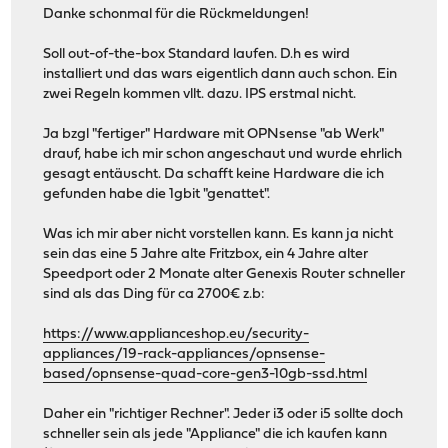
Danke schonmal für die Rückmeldungen!
Soll out-of-the-box Standard laufen. D.h es wird
installiert und das wars eigentlich dann auch schon. Ein
zwei Regeln kommen vllt. dazu. IPS erstmal nicht.
Ja bzgl "fertiger" Hardware mit OPNsense "ab Werk"
drauf, habe ich mir schon angeschaut und wurde ehrlich
gesagt entäuscht. Da schafft keine Hardware die ich
gefunden habe die 1gbit "genattet".
Was ich mir aber nicht vorstellen kann. Es kann ja nicht
sein das eine 5 Jahre alte Fritzbox, ein 4 Jahre alter
Speedport oder 2 Monate alter Genexis Router schneller
sind als das Ding für ca 2700€ z.b:
https://www.applianceshop.eu/security-
appliances/19-rack-appliances/opnsense-
based/opnsense-quad-core-gen3-10gb-ssd.html
Daher ein "richtiger Rechner". Jeder i3 oder i5 sollte doch
schneller sein als jede "Appliance" die ich kaufen kann