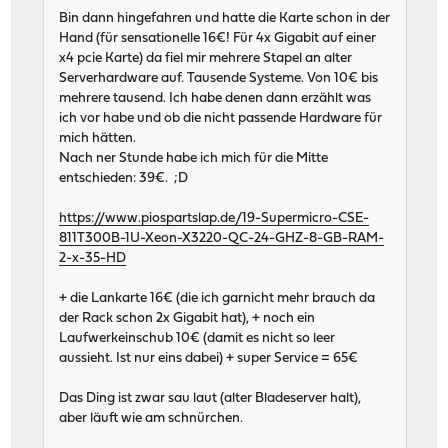
Bin dann hingefahren und hatte die Karte schon in der
Hand (für sensationelle 16€! Für 4x Gigabit auf einer
x4 pcie Karte) da fiel mir mehrere Stapel an alter
Serverhardware auf. Tausende Systeme. Von 10€ bis
mehrere tausend. Ich habe denen dann erzählt was
ich vor habe und ob die nicht passende Hardware für
mich hätten.
Nach ner Stunde habe ich mich für die Mitte
entschieden: 39€. ;D
https://www.piospartslap.de/19-Supermicro-CSE-
811T300B-1U-Xeon-X3220-QC-24-GHZ-8-GB-RAM-
2-x-35-HD
+ die Lankarte 16€ (die ich garnicht mehr brauch da
der Rack schon 2x Gigabit hat), + noch ein
Laufwerkeinschub 10€ (damit es nicht so leer
aussieht. Ist nur eins dabei) + super Service = 65€
Das Ding ist zwar sau laut (alter Bladeserver halt),
aber läuft wie am schnürchen.