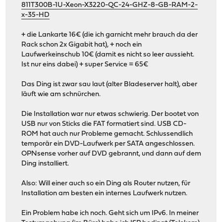
811T300B-1U-Xeon-X3220-QC-24-GHZ-8-GB-RAM-2-
x-35-HD
+ die Lankarte 16€ (die ich garnicht mehr brauch da der
Rack schon 2x Gigabit hat), + noch ein
Laufwerkeinschub 10€ (damit es nicht so leer aussieht.
Ist nur eins dabei) + super Service = 65€
Das Ding ist zwar sau laut (alter Bladeserver halt), aber
läuft wie am schnürchen.
Die Installation war nur etwas schwierig. Der bootet von
USB nur von Sticks die FAT formatiert sind. USB CD-
ROM hat auch nur Probleme gemacht. Schlussendlich
temporär ein DVD-Laufwerk per SATA angeschlossen.
OPNsense vorher auf DVD gebrannt, und dann auf dem
Ding installiert.
Also: Will einer auch so ein Ding als Router nutzen, für
Installation am besten ein internes Laufwerk nutzen.
Ein Problem habe ich noch. Geht sich um IPv6. In meiner