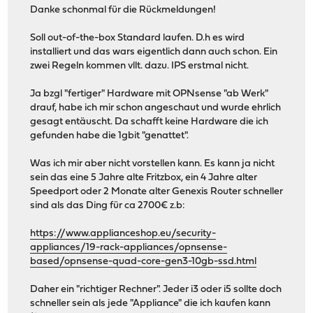
Danke schonmal für die Rückmeldungen!
Soll out-of-the-box Standard laufen. D.h es wird
installiert und das wars eigentlich dann auch schon. Ein
zwei Regeln kommen vllt. dazu. IPS erstmal nicht.
Ja bzgl "fertiger" Hardware mit OPNsense "ab Werk"
drauf, habe ich mir schon angeschaut und wurde ehrlich
gesagt entäuscht. Da schafft keine Hardware die ich
gefunden habe die 1gbit "genattet".
Was ich mir aber nicht vorstellen kann. Es kann ja nicht
sein das eine 5 Jahre alte Fritzbox, ein 4 Jahre alter
Speedport oder 2 Monate alter Genexis Router schneller
sind als das Ding für ca 2700€ z.b:
https://www.applianceshop.eu/security-
appliances/19-rack-appliances/opnsense-
based/opnsense-quad-core-gen3-10gb-ssd.html
Daher ein "richtiger Rechner". Jeder i3 oder i5 sollte doch
schneller sein als jede "Appliance" die ich kaufen kann