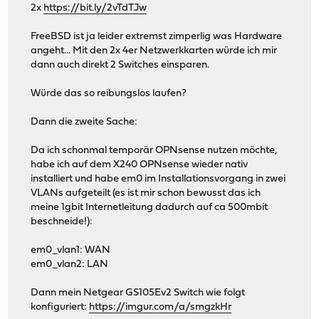
2x
https://bit.ly/2vTdTJw
FreeBSD ist ja leider extremst zimperlig was Hardware
angeht... Mit den 2x 4er Netzwerkkarten würde ich mir
dann auch direkt 2 Switches einsparen.
Würde das so reibungslos laufen?
Dann die zweite Sache:
Da ich schonmal temporär OPNsense nutzen möchte,
habe ich auf dem X240 OPNsense wieder nativ
installiert und habe em0 im Installationsvorgang in zwei
VLANs aufgeteilt (es ist mir schon bewusst das ich
meine 1gbit Internetleitung dadurch auf ca 500mbit
beschneide!):
em0_vlan1: WAN
em0_vlan2: LAN
Dann mein Netgear GS105Ev2 Switch wie folgt
konfiguriert:
https://imgur.com/a/smgzkHr