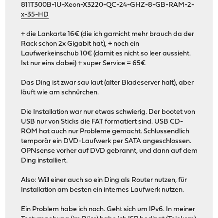
811T300B-1U-Xeon-X3220-QC-24-GHZ-8-GB-RAM-2-
x-35-HD
+ die Lankarte 16€ (die ich garnicht mehr brauch da der
Rack schon 2x Gigabit hat), + noch ein
Laufwerkeinschub 10€ (damit es nicht so leer aussieht.
Ist nur eins dabei) + super Service = 65€
Das Ding ist zwar sau laut (alter Bladeserver halt), aber
läuft wie am schnürchen.
Die Installation war nur etwas schwierig. Der bootet von
USB nur von Sticks die FAT formatiert sind. USB CD-
ROM hat auch nur Probleme gemacht. Schlussendlich
temporär ein DVD-Laufwerk per SATA angeschlossen.
OPNsense vorher auf DVD gebrannt, und dann auf dem
Ding installiert.
Also: Will einer auch so ein Ding als Router nutzen, für
Installation am besten ein internes Laufwerk nutzen.
Ein Problem habe ich noch. Geht sich um IPv6. In meiner