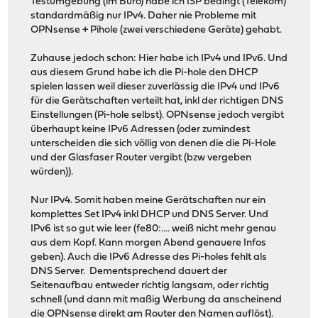
Testumgebung (im Büro) habe ich ISP bedingt (Telekom)
standardmäßig nur IPv4. Daher nie Probleme mit
OPNsense + Pihole (zwei verschiedene Geräte) gehabt.
Zuhause jedoch schon: Hier habe ich IPv4 und IPv6. Und
aus diesem Grund habe ich die Pi-hole den DHCP
spielen lassen weil dieser zuverlässig die IPv4 und IPv6
für die Gerätschaften verteilt hat, inkl der richtigen DNS
Einstellungen (Pi-hole selbst). OPNsense jedoch vergibt
überhaupt keine IPv6 Adressen (oder zumindest
unterscheiden die sich völlig von denen die die Pi-Hole
und der Glasfaser Router vergibt (bzw vergeben
würden)).
Nur IPv4. Somit haben meine Gerätschaften nur ein
komplettes Set IPv4 inkl DHCP und DNS Server. Und
IPv6 ist so gut wie leer (fe80:.... weiß nicht mehr genau
aus dem Kopf. Kann morgen Abend genauere Infos
geben). Auch die IPv6 Adresse des Pi-holes fehlt als
DNS Server. Dementsprechend dauert der
Seitenaufbau entweder richtig langsam, oder richtig
schnell (und dann mit maßig Werbung da anscheinend
die OPNsense direkt am Router den Namen auflöst).