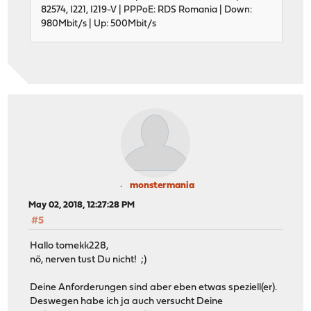
82574, I221, I219-V | PPPoE: RDS Romania | Down:
980Mbit/s | Up: 500Mbit/s
monstermania
May 02, 2018, 12:27:28 PM
#5
Hallo tomekk228,
nö, nerven tust Du nicht! ;)
Deine Anforderungen sind aber eben etwas speziell(er).
Deswegen habe ich ja auch versucht Deine