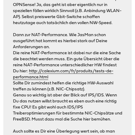
OPNSense! Ja, das geht ist aber eigentlich nur in
speziellen fällen wirklich Sinnvoll (z.B. Anbindung WLAN-
AP). Selbst preiswerte Gbit-Switche schaffen
heutzutage auch tatsächlich den vollen NW-Speed.
Dann zur NAT-Performance. Wie JasMan schon
ausgeführt hat kommt es hierbei stark auf Deine
Anforderungen an.
Die reine NAT-Performance ist dabei nur die eine Sache
die beachtet werden muss. Ein gute Übersicht über die
reine NAT-Performance unterschiedlicher HW findest
Du hier:
http://calexium.com/fr/produits/tests-de-
performance.html
Sollte Dir zumindest helfen die richtige HW-Auswahl
treffen zu können (z.B. NIC-Chipsatz).
Genau so wichtig ist aber der Blick auf IPS/IDS. Wenn
Du das nutzen willst braucht es eben auch eine richtig
fixe CPU! Es gibt wohl auch IDS/IPS
Treiberoptimierungen für bestimmte NIC-Chipsätze und
FreeBSD. Musst dazu mal die Suche hier bemühen.
Auch sollte es Dir eine Überlegung wert sein, ob man