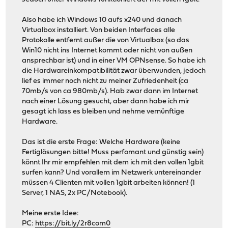
Also habe ich Windows 10 aufs x240 und danach
Virtualbox installiert. Von beiden Interfaces alle
Protokolle entfernt außer die von Virtualbox (so das
Win10 nicht ins Internet kommt oder nicht von außen
ansprechbar ist) und in einer VM OPNsense. So habe ich
die Hardwareinkompatibilität zwar überwunden, jedoch
lief es immer noch nicht zu meiner Zufriedenheit (ca
70mb/s von ca 980mb/s). Hab zwar dann im Internet
nach einer Lösung gesucht, aber dann habe ich mir
gesagt ich lass es bleiben und nehme vernünftige
Hardware.
Das ist die erste Frage: Welche Hardware (keine
Fertiglösungen bitte! Muss perfomant und günstig sein)
könnt Ihr mir empfehlen mit dem ich mit den vollen 1gbit
surfen kann? Und vorallem im Netzwerk untereinander
müssen 4 Clienten mit vollen 1gbit arbeiten können! (1
Server, 1 NAS, 2x PC/Notebook).
Meine erste Idee:
PC:
https://bit.ly/2r8com0