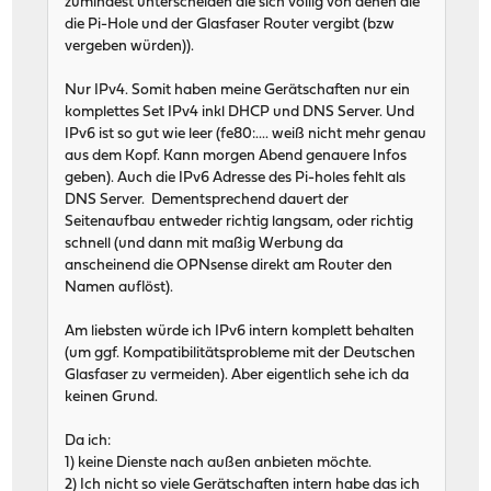
zumindest unterscheiden die sich völlig von denen die
die Pi-Hole und der Glasfaser Router vergibt (bzw
vergeben würden)).
Nur IPv4. Somit haben meine Gerätschaften nur ein
komplettes Set IPv4 inkl DHCP und DNS Server. Und
IPv6 ist so gut wie leer (fe80:.... weiß nicht mehr genau
aus dem Kopf. Kann morgen Abend genauere Infos
geben). Auch die IPv6 Adresse des Pi-holes fehlt als
DNS Server. Dementsprechend dauert der
Seitenaufbau entweder richtig langsam, oder richtig
schnell (und dann mit maßig Werbung da
anscheinend die OPNsense direkt am Router den
Namen auflöst).
Am liebsten würde ich IPv6 intern komplett behalten
(um ggf. Kompatibilitätsprobleme mit der Deutschen
Glasfaser zu vermeiden). Aber eigentlich sehe ich da
keinen Grund.
Da ich:
1) keine Dienste nach außen anbieten möchte.
2) Ich nicht so viele Gerätschaften intern habe das ich