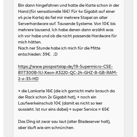
Bin dann hingefahren und hatte die Karte schon in der
Hand (für sensationelle 16€! Für 4x Gigabit auf einer
x4 pcie Karte) da fiel mir mehrere Stapel an alter
Serverhardware auf. Tausende Systeme. Von 10€ bis
mehrere tausend. Ich habe denen dann erzählt was
ich vor habe und ob die nicht passende Hardware für
mich hätten.
Nach ner Stunde habe ich mich für die Mitte
entschieden: 39€. ;D
https://www.piospartslap.de/19-Supermicro-CSE-
811T300B-1U-Xeon-X3220-QC-24-GHZ-8-GB-RAM-
2-x-35-HD
+ die Lankarte 16€ (die ich garnicht mehr brauch da
der Rack schon 2x Gigabit hat), + noch ein
Laufwerkeinschub 10€ (damit es nicht so leer
aussieht. Ist nur eins dabei) + super Service = 65€
Das Ding ist zwar sau laut (alter Bladeserver halt),
aber läuft wie am schnürchen.