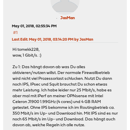
JasMan
May 01, 2018, 02:55:34 PM
#1
Last Edit
: May 01, 2018, 03:14:20 PM by JasMan
Hi tomekk228,
wow, 1 Gbit/s. :)
Zu 1: Das hängt davon ab was Du alles
aktivieren/nutzen willst. Der normale Firewallbetrieb
wird nicht viel Prozessorlast schlucken. Nutzt Du dann
noch IPS, IPsec und Squit brauchst Du schon etwas
mehr Leistung. Ich habe leider nur 25 Mbit/s, habe es
aber mal mit iPerf an meiner OPNsense mit Intel
Celeron J1900 1.99GHz (4 cores) und 4 GB RAM
getestet. Ohne IPS bekomme ich im Routingbetrieb ca.
350 Mbit/s im Up- und Download hin. Mit IPS sind es nur
noch 65 Mbit/s im Up- und Download. Das hängt auch
davon ab, welche Regeln ich alle nutze.