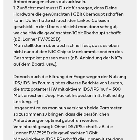
Anforderungen etwas aufzudröseln.
1. Zunächst mal musst Du dafür sorgen, dass Deine
Hardware die gewünschten 1 GBit überhaupt schaffen
kann. Daher hatte ich auch den Link zu Calexium
geschickt. In der Übersicht sieht man dann sehr gut,
welche HW die gewünschten 1Gbit überhaupt schafft
(z.B. Lanner FW-7525D).
Man stellt dann aber auch schnell fest, dass es eben
nicht nur auf den NIC Chipsatz ankommt, sondern das
Gesamtpaket passen muss (z.B. Anbindung der NIC's
auf dem Board, usw.).
Danach auch die Klärung der Frage wegen der Nutzung
IPS/IDS. Im Forum gibt es diverse Berichte von Leuten,
die trotz potenter HW mit aktivem IDS/IPS 'nur' ~ 300
Mbit erreichen. Deep Packet Inspection frißt halt richtig
Leistung. :-[
Insgesamt muss man nun versichen beide Parameter
so zusammen zu bringen, dass die persönlichen
Anforderungen optimal getroffen werden.
Vereinfacht gesagt: Ohne IDS/IPS schafft z.B. die
Lanner FW-7525D die gewünschten 1 Gbit.
Mit voll aktivem IDS/IPS schafft die Lanner-Kiste dann