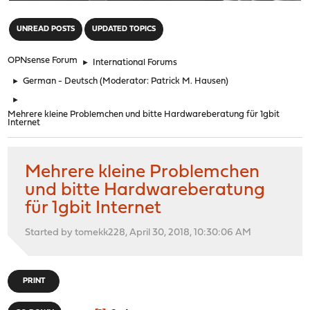
"
UNREAD POSTS
UPDATED TOPICS
OPNsense Forum
►
International Forums
►
German - Deutsch
(Moderator:
Patrick M. Hausen
)
►
Mehrere kleine Problemchen und bitte Hardwareberatung für 1gbit
Internet
Mehrere kleine Problemchen
und bitte Hardwareberatung
für 1gbit Internet
Started by tomekk228, April 30, 2018, 10:30:06 AM
PRINT