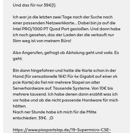
Und das für nur 39€(!).
Ich war ja die letzten zwei Tage nach der Suche nach
einer passenden Netzwerkkarte... Dabei bin ja auf die
Intel PRO/1000 PT Quad Port gestoßen. Und dann habe
ich noch gesehen, das der Laden der die verkauft nur
5km weg ist von meinem Büro!
Also Angerufen, gefragt ob Abholung geht und voila. Es
geht.
Bin dann hingefahren und hatte die Karte schon in der
Hand (für sensationelle 16€! Für 4x Gigabit auf einer x4
pcie Karte) da fiel mir mehrere Stapel an alter
Serverhardware auf. Tausende Systeme. Von 10€ bis
mehrere tausend. Ich habe denen dann erzählt was ich
vor habe und ob die nicht passende Hardware für mich
hätten.
Nach ner Stunde habe ich mich für die Mitte
entschieden: 39€. ;D
https://www.piospartslap.de/19-Supermicro-CSE-