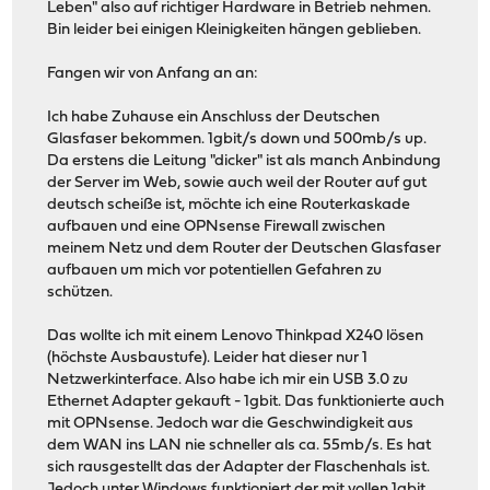
Leben" also auf richtiger Hardware in Betrieb nehmen.
Bin leider bei einigen Kleinigkeiten hängen geblieben.
Fangen wir von Anfang an an:
Ich habe Zuhause ein Anschluss der Deutschen
Glasfaser bekommen. 1gbit/s down und 500mb/s up.
Da erstens die Leitung "dicker" ist als manch Anbindung
der Server im Web, sowie auch weil der Router auf gut
deutsch scheiße ist, möchte ich eine Routerkaskade
aufbauen und eine OPNsense Firewall zwischen
meinem Netz und dem Router der Deutschen Glasfaser
aufbauen um mich vor potentiellen Gefahren zu
schützen.
Das wollte ich mit einem Lenovo Thinkpad X240 lösen
(höchste Ausbaustufe). Leider hat dieser nur 1
Netzwerkinterface. Also habe ich mir ein USB 3.0 zu
Ethernet Adapter gekauft - 1gbit. Das funktionierte auch
mit OPNsense. Jedoch war die Geschwindigkeit aus
dem WAN ins LAN nie schneller als ca. 55mb/s. Es hat
sich rausgestellt das der Adapter der Flaschenhals ist.
Jedoch unter Windows funktioniert der mit vollen 1gbit.