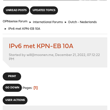
"
UNREAD POSTS
UPDATED TOPICS
OPNsense Forum
►
International Forums
►
Dutch - Nederlands
►
IPv6 met KPN-EB 10A
IPv6 met KPN-EB 10A
Started by will@moonen.me, December 21, 2022, 07:12:22
PM
PRINT
1
GO DOWN
Pages
USER ACTIONS