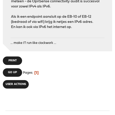
meteen - de OpnSense connectivity audit is succesvol
voor zowel IPv4 als IPv6.
Als ik een endpoint aansluit op de EB-10 of EB-12
(bedraad of via wifi) krijg ik netjes een IPv6 adres.
En kan ik ook via IPv6 het internet op.
... make IT run like clockwork ...
PRINT
1
GO UP
Pages
USER ACTIONS