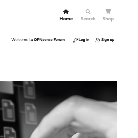
Home
Search
Shop
Welcome to
OPNsense Forum
.
Log in
Sign up