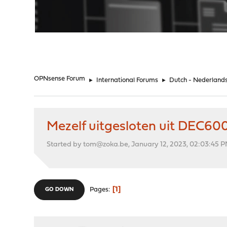
"
OPNsense Forum
►
International Forums
►
Dutch - Nederland
Mezelf uitgesloten uit DEC6
Started by tom@zoka.be, January 12, 2023, 02:03:45 
1
Pages
GO DOWN