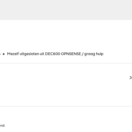
s
►
Mezelf uitgesloten uit DEC600 OPNSENSE / graag hulp
J