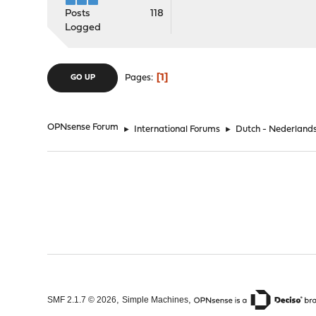
Posts
118
Logged
1
Pages
GO UP
OPNsense Forum
►
International Forums
►
Dutch - Nederland
,
,
SMF 2.1.7 © 2026
Simple Machines