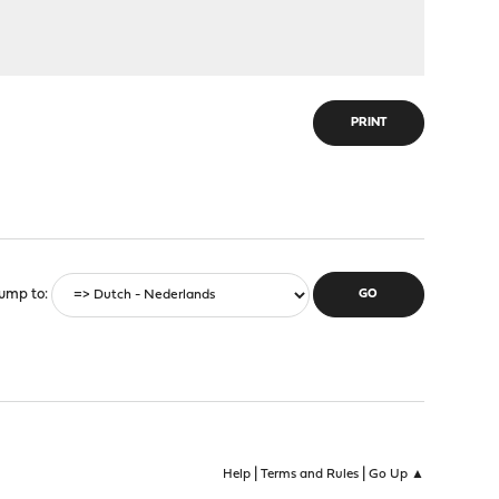
PRINT
ump to
|
|
Help
Terms and Rules
Go Up ▲