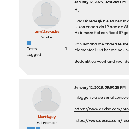
January 12, 2023, 02:03:45 PM
Hi,
Daar ik redelijk nieuw ben in
Ik kon er aan via IP aan de G
tom@zoka.be
Heb mezelf al een fixed IP ge
Newbie
Kan iemand me ondersteunen 
Posts
1
Momenteel lukt het me ook nie
Logged
Bedankt op voorhand voor de
January 12, 2023, 09:50:25 PM
Inloggen via de serial consol
https://www.deciso.com/pr
Northguy
https://www.deciso.com/res
Full Member