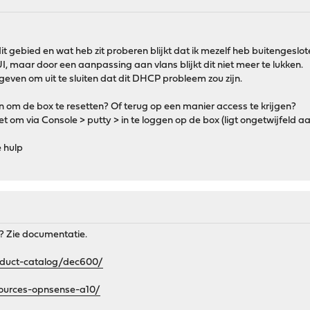
 dit gebied en wat heb zit proberen blijkt dat ik mezelf heb buiteng
UI, maar door een aanpassing aan vlans blijkt dit niet meer te lukken.
geven om uit te sluiten dat dit DHCP probleem zou zijn.
om de box te resetten? Of terug op een manier access te krijgen?
t om via Console > putty > in te loggen op de box (ligt ongetwijfeld a
 hulp
e? Zie documentatie.
oduct-catalog/dec600/
ources-opnsense-a10/