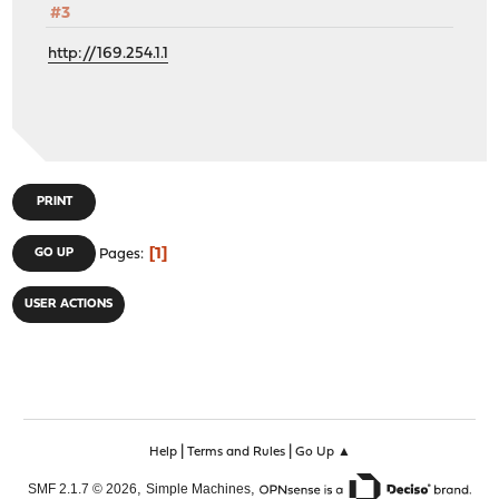
#3
http://169.254.1.1
PRINT
1
GO UP
Pages
USER ACTIONS
|
|
Help
Terms and Rules
Go Up ▲
,
,
SMF 2.1.7 © 2026
Simple Machines