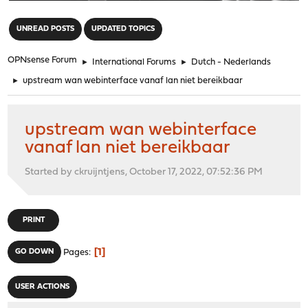
"
UNREAD POSTS
UPDATED TOPICS
OPNsense Forum
►
International Forums
►
Dutch - Nederlands
►
upstream wan webinterface vanaf lan niet bereikbaar
upstream wan webinterface
vanaf lan niet bereikbaar
Started by ckruijntjens, October 17, 2022, 07:52:36 PM
PRINT
1
GO DOWN
Pages
USER ACTIONS