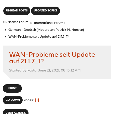
"
UNREAD POSTS
UPDATED TOPICS
OPNsense Forum
►
International Forums
►
German - Deutsch
(Moderator:
Patrick M. Hausen
)
►
WAN-Probleme seit Update auf 21.1.7_1?
WAN-Probleme seit Update
auf 21.1.7_1?
Started by kosta, June 21, 2021, 08:15:12 AM
PRINT
1
GO DOWN
Pages
USER ACTIONS