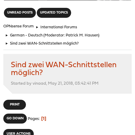
"
UNREAD POSTS
UPDATED TOPICS
OPNsense Forum
►
International Forums
►
German - Deutsch
(Moderator:
Patrick M. Hausen
)
►
Sind zwei WAN-Schnittstellen möglich?
Sind zwei WAN-Schnittstellen
möglich?
Started by vinaad, May 21, 2018, 03:42:41 PM
PRINT
1
GO DOWN
Pages
USER ACTIONS