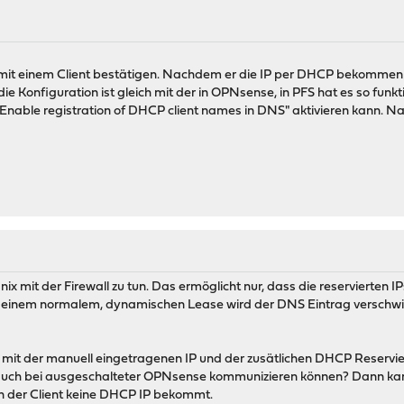
mit einem Client bestätigen. Nachdem er die IP per DHCP bekommen h
ie Konfiguration ist gleich mit der in OPNsense, in PFS hat es so funkt
Enable registration of DHCP client names in DNS" aktivieren kann. Na
ix mit der Firewall zu tun. Das ermöglicht nur, dass die reservierte
 Bei einem normalem, dynamischen Lease wird der DNS Eintrag verschwi
n mit der manuell eingetragenen IP und der zusätlichen DHCP Reserv
auch bei ausgeschalteter OPNsense kommunizieren können? Dann kann
n der Client keine DHCP IP bekommt.