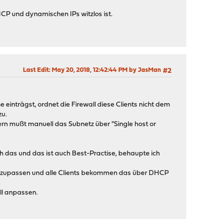
CP und dynamischen IPs witzlos ist.
Last Edit
: May 20, 2018, 12:42:44 PM by JasMan
#2
 einträgst, ordnet die Firewall diese Clients nicht dem
zu.
dern mußt manuell das Subnetz über "Single host or
ch das und das ist auch Best-Practise, behaupte ich
l anzupassen und alle Clients bekommen das über DHCP
ll anpassen.