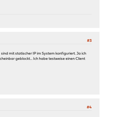
#3
ind mit statischer IP im System konfiguriert. Ja ich
heinbar geblockt... Ich habe testweise einen Client
#4