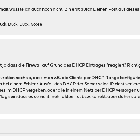
ält wusste ich auch noch nicht. Bin erst durch Deinen Post auf dieses
uck, Duck, Duck, Goose
st ja dass die Firewall auf Grund des DHCP Eintrages "reagiert". Richti
uration noch so, dass man z.B. die Clients per DHCP Range konfiguriert
ei einem Fehler / Ausfall des DHCP der Server seine IP nicht verlieren,
s im DHCP vergeben, oder alle in einem Netz per DHCP versorgen un
Mag sein dass es so nicht mehr aktuell ist bzw. korrekt, aber daher spre