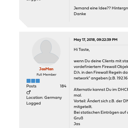
Jemand eine Idee?? Hintergru
Danke
May 17, 2018, 09:22:39 PM
Hi Taste,
wenn Du deine Clients mit sta
vordefiniertem Firewall Objek
JasMan
D.h. in den Firewall Regeln d
Full Member
network" angeben (z.B. 192.16
Posts
184
Alternativ kannst Du im DHCP 
mal.
Location: Germany
Vorteil: Ändert sich z.B. de
Logged
mitgeteilt.
Bei statischen Einträgen au
Gruß
Jas