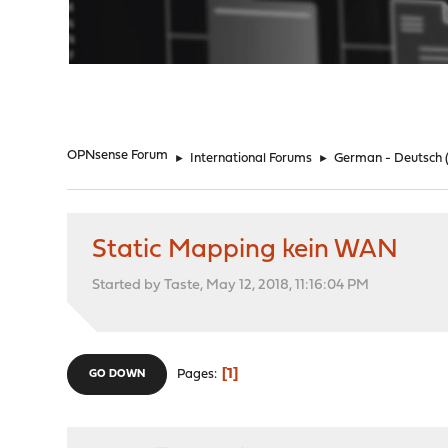
"
OPNsense Forum
►
International Forums
►
German - Deutsch
Static Mapping kein WAN
Started by Taste, May 12, 2018, 11:16:04 PM
1
Pages
GO DOWN