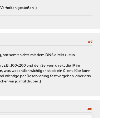
 Verhalten gestoßen :)
#7
g, hat somit nichts mit dem DNS direkt zu tun.
 z.B. .100-.200 und den Servern direkt die IP im
 was wesentlich wichtiger ist als ein Client. Klar kann
d wichtige per Reservierung fest vergeben, aber das
chen wir ja mal drüber .)
#8