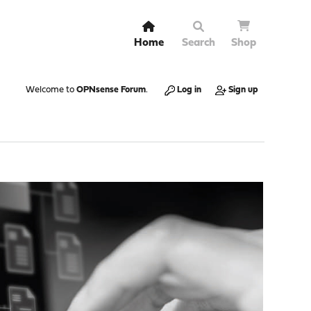
Home
Search
Shop
Welcome to
OPNsense Forum
.
Log in
Sign up