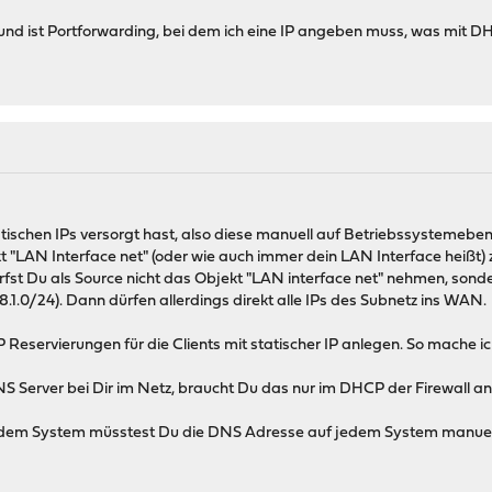
nd ist Portforwarding, bei dem ich eine IP angeben muss, was mit DH
tischen IPs versorgt hast, also diese manuell auf Betriebssystemebene
t "LAN Interface net" (oder wie auch immer dein LAN Interface heißt) 
arfst Du als Source nicht das Objekt "LAN interface net" nehmen, son
8.1.0/24). Dann dürfen allerdings direkt alle IPs des Subnetz ins WAN.
Reservierungen für die Clients mit statischer IP anlegen. So mache i
r DNS Server bei Dir im Netz, braucht Du das nur im DHCP der Firewal
f dem System müsstest Du die DNS Adresse auf jedem System manue