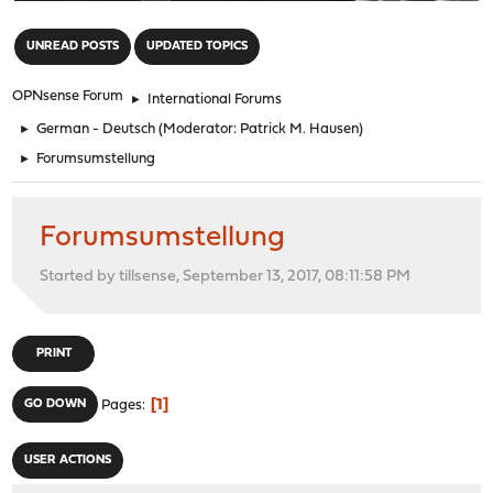
"
UNREAD POSTS
UPDATED TOPICS
OPNsense Forum
►
International Forums
►
German - Deutsch
(Moderator:
Patrick M. Hausen
)
►
Forumsumstellung
Forumsumstellung
Started by tillsense, September 13, 2017, 08:11:58 PM
PRINT
1
GO DOWN
Pages
USER ACTIONS