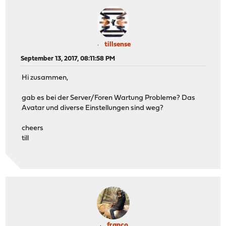
tillsense
September 13, 2017, 08:11:58 PM
Hi zusammen,
gab es bei der Server/Foren Wartung Probleme? Das
Avatar und diverse Einstellungen sind weg?
cheers
till
franco