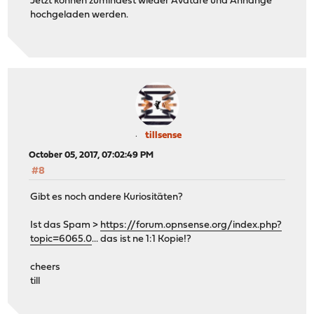
Jetzt können zumindest wieder Avatare und Anhänge
hochgeladen werden.
tillsense
October 05, 2017, 07:02:49 PM
#8
Gibt es noch andere Kuriositäten?
Ist das Spam >
https://forum.opnsense.org/index.php?
topic=6065.0
... das ist ne 1:1 Kopie!?
cheers
till