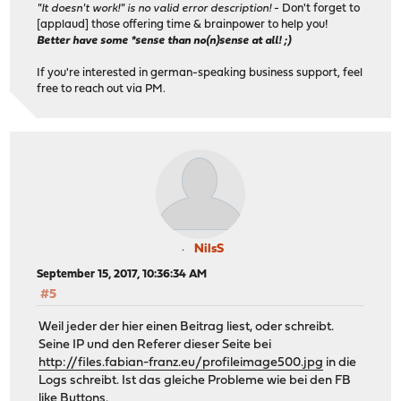
"It doesn't work!" is no valid error description!
- Don't forget to
[applaud] those offering time & brainpower to help you!
Better have some *sense than no(n)sense at all! ;)
If you're interested in german-speaking business support, feel
free to reach out via PM.
NilsS
September 15, 2017, 10:36:34 AM
#5
Weil jeder der hier einen Beitrag liest, oder schreibt.
Seine IP und den Referer dieser Seite bei
http://files.fabian-franz.eu/profileimage500.jpg
in die
Logs schreibt. Ist das gleiche Probleme wie bei den FB
like Buttons.