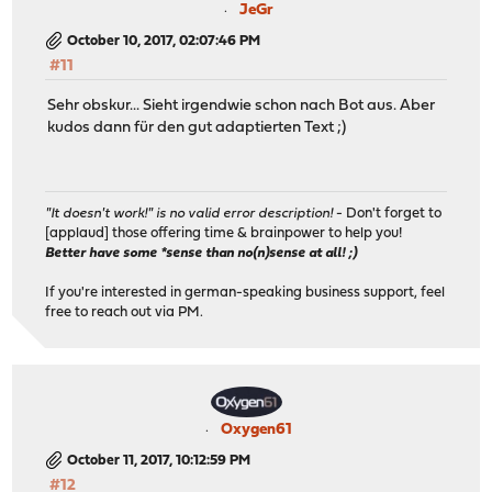
JeGr
October 10, 2017, 02:07:46 PM
#11
Sehr obskur... Sieht irgendwie schon nach Bot aus. Aber
kudos dann für den gut adaptierten Text ;)
"It doesn't work!" is no valid error description!
- Don't forget to
[applaud] those offering time & brainpower to help you!
Better have some *sense than no(n)sense at all! ;)
If you're interested in german-speaking business support, feel
free to reach out via PM.
Oxygen61
October 11, 2017, 10:12:59 PM
#12