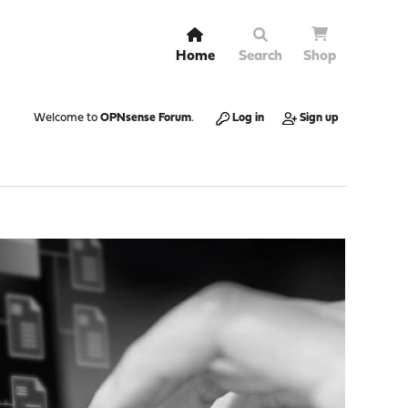
Home
Search
Shop
Welcome to
OPNsense Forum
.
Log in
Sign up