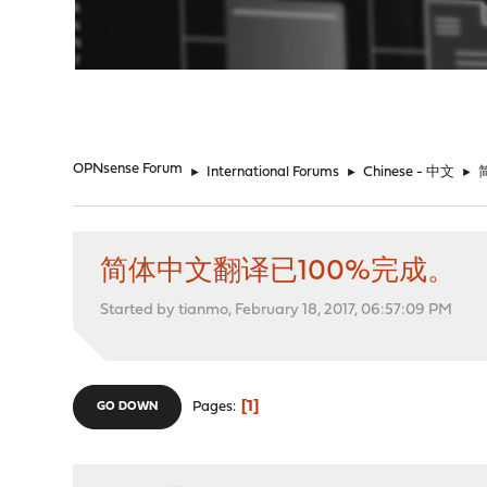
"
OPNsense Forum
►
International Forums
►
Chinese - 中文
►
简体中文翻译已100%完成。
Started by tianmo, February 18, 2017, 06:57:09 PM
1
Pages
GO DOWN