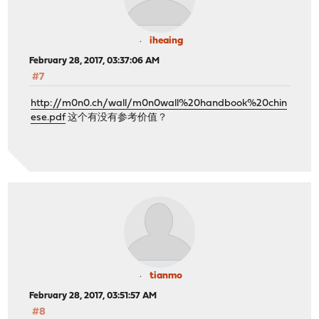
iheaing
February 28, 2017, 03:37:06 AM
#7
http://m0n0.ch/wall/m0n0wall%20handbook%20chin
ese.pdf
这个有没有参考价值？
tianmo
February 28, 2017, 03:51:57 AM
#8