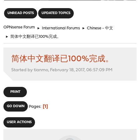
"
UNREAD POSTS
UPDATED TOPICS
OPNsense Forum
►
International Forums
►
Chinese - 中文
►
简体中文翻译已100%完成。
简体中文翻译已100%完成。
Started by tianmo, February 18, 2017, 06:57:09 PM
PRINT
1
GO DOWN
Pages
USER ACTIONS