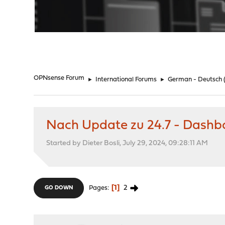
"
OPNsense Forum
►
International Forums
►
German - Deutsch
Nach Update zu 24.7 - Dashb
Started by Dieter Bosli, July 29, 2024, 09:28:11 AM
1
2
Pages
GO DOWN