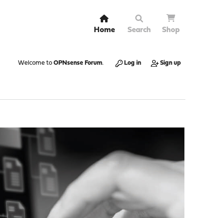
Home
Search
Shop
Welcome to
OPNsense Forum
.
Log in
Sign up