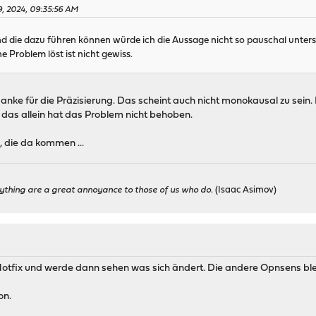
9, 2024, 09:35:56 AM
d die dazu führen können würde ich die Aussage nicht so pauschal unterschr
e Problem löst ist nicht gewiss.
 Danke für die Präzisierung. Das scheint auch nicht monokausal zu se
 das allein hat das Problem nicht behoben.
, die da kommen ...
ything are a great annoyance to those of us who do.
(Isaac Asimov)
otfix und werde dann sehen was sich ändert. Die andere Opnsens bleib
on.