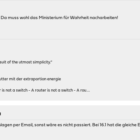
rix! Da muss wohl das Ministerium für Wahrheit nacharbeiten!
rsuit of the utmost simplicity."
tter mit der extraportion energie
 is not a switch - A router is not a switch - A rou....
M
lagen per Email, sonst wäre es nicht passiert. Bei 16.1 hat die gleiche 