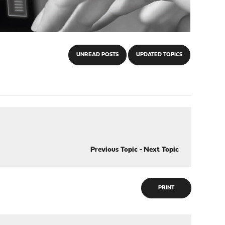
UNREAD POSTS
UPDATED TOPICS
Previous Topic
-
Next Topic
PRINT