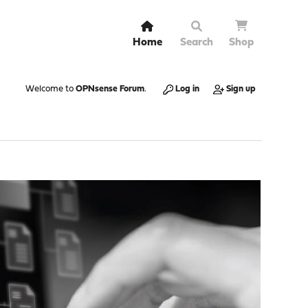
Home
Search
Shop
Welcome to
OPNsense Forum
.
Log in
Sign up