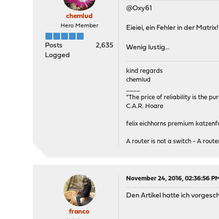
@Oxy61
chemlud
Hero Member
Eieiei, ein Fehler in der Mat
Posts
2,635
Wenig lustig...
Logged
kind regards
chemlud
____
"The price of reliability is the pu
C.A.R. Hoare
felix eichhorns premium katzenfu
A router is not a switch - A router
November 24, 2016, 02:36:56 P
Den Artikel hatte ich vorgesch
franco