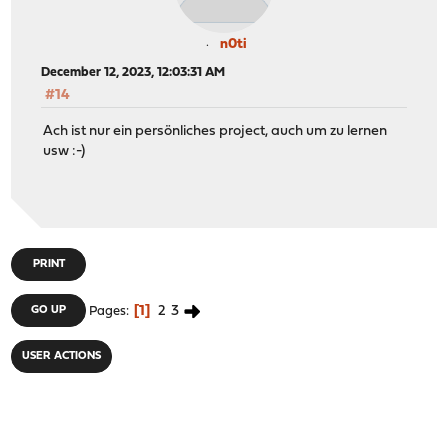
n0ti
December 12, 2023, 12:03:31 AM
#14
Ach ist nur ein persönliches project, auch um zu lernen
usw :-)
PRINT
1
2
3
GO UP
Pages
USER ACTIONS