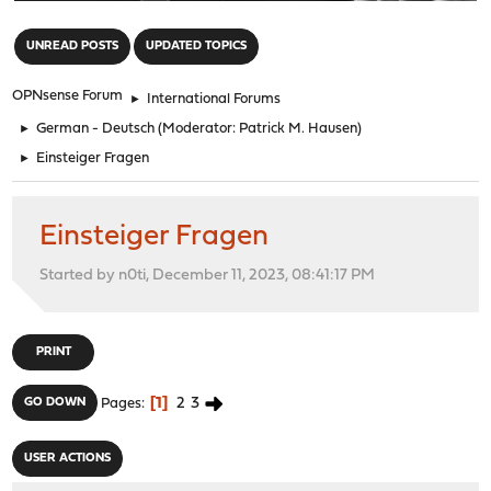
"
UNREAD POSTS
UPDATED TOPICS
OPNsense Forum
►
International Forums
►
German - Deutsch
(Moderator:
Patrick M. Hausen
)
►
Einsteiger Fragen
Einsteiger Fragen
Started by n0ti, December 11, 2023, 08:41:17 PM
PRINT
1
2
3
GO DOWN
Pages
USER ACTIONS