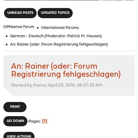
"
UNREAD POSTS
UPDATED TOPICS
OPNsense Forum
►
International Forums
►
German - Deutsch
(Moderator:
Patrick M. Hausen
)
►
An: Rainer (oder: Forum Registrierung fehlgeschlagen)
An: Rainer (oder: Forum
Registrierung fehlgeschlagen)
Started by franco, April 20, 2016, 06:57:25 AM
PRINT
1
GO DOWN
Pages
USER ACTIONS