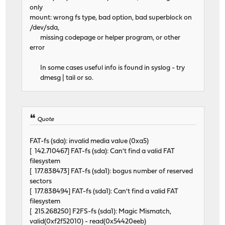
only
mount: wrong fs type, bad option, bad superblock on
/dev/sda,
missing codepage or helper program, or other
error
In some cases useful info is found in syslog - try
dmesg | tail or so.
Quote
FAT-fs (sda): invalid media value (0xa5)
[ 142.710467] FAT-fs (sda): Can't find a valid FAT
filesystem
[ 177.838473] FAT-fs (sda1): bogus number of reserved
sectors
[ 177.838494] FAT-fs (sda1): Can't find a valid FAT
filesystem
[ 215.268250] F2FS-fs (sda1): Magic Mismatch,
valid(0xf2f52010) - read(0x54420eeb)