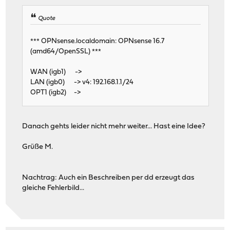
Quote
*** OPNsense.localdomain: OPNsense 16.7
(amd64/OpenSSL) ***
WAN (igb1) ->
LAN (igb0) -> v4: 192.168.1.1/24
OPT1 (igb2) ->
Danach gehts leider nicht mehr weiter... Hast eine Idee?
Grüße M.
Nachtrag: Auch ein Beschreiben per dd erzeugt das
gleiche Fehlerbild...