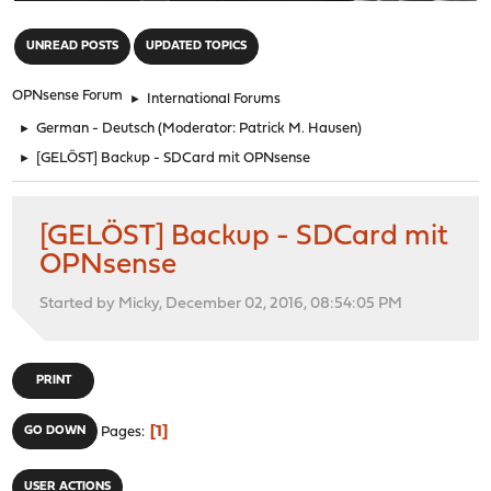
"
UNREAD POSTS
UPDATED TOPICS
OPNsense Forum
►
International Forums
►
German - Deutsch
(Moderator:
Patrick M. Hausen
)
►
[GELÖST] Backup - SDCard mit OPNsense
[GELÖST] Backup - SDCard mit
OPNsense
Started by Micky, December 02, 2016, 08:54:05 PM
PRINT
1
GO DOWN
Pages
USER ACTIONS