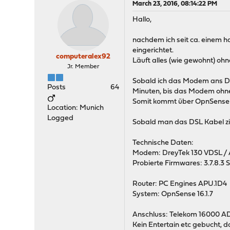
March 23, 2016, 08:14:22 PM
Hallo,
nachdem ich seit ca. einem h
eingerichtet.
computeralex92
Läuft alles (wie gewohnt) oh
Jr. Member
Sobald ich das Modem ans DS
Posts
64
Minuten, bis das Modem ohne 
Somit kommt über OpnSense k
Location: Munich
Logged
Sobald man das DSL Kabel zi
Technische Daten:
Modem: DreyTek 130 VDSL 
Probierte Firmwares: 3.7.8.3
Router: PC Engines APU.1D4
System: OpnSense 16.1.7
Anschluss: Telekom 16000 AD
Kein Entertain etc gebucht, 