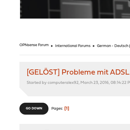
"
OPNsense Forum
►
International Forums
►
German - Deutsch
[GELÖST] Probleme mit ADS
Started by computeralex92, March 23, 2016, 08:14:22 
1
Pages
GO DOWN