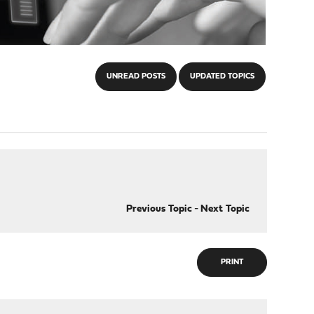
UNREAD POSTS
UPDATED TOPICS
Previous Topic
-
Next Topic
PRINT