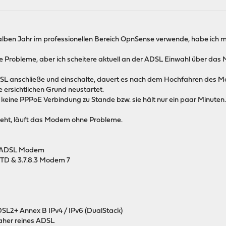
alben Jahr im professionellen Bereich OpnSense verwende, habe ich m
ne Probleme, aber ich scheitere aktuell an der ADSL Einwahl über da
L anschließe und einschalte, dauert es nach dem Hochfahren des M
ersichtlichen Grund neustartet.
eine PPPoE Verbindung zu Stande bzw. sie hält nur ein paar Minuten
eht, läuft das Modem ohne Probleme.
/ ADSL Modem
 STD & 3.7.8.3 Modem 7
SL2+ Annex B IPv4 / IPv6 (DualStack)
daher reines ADSL