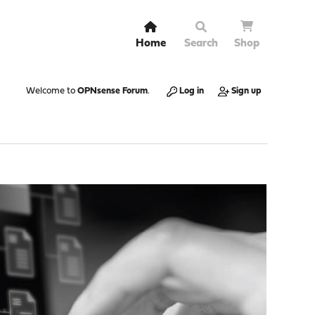
Home
Search
Shop
Welcome to
OPNsense Forum
.
Log in
Sign up