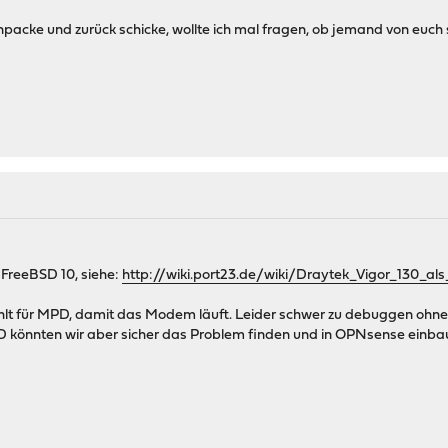
npacke und zurück schicke, wollte ich mal fragen, ob jemand von eu
 FreeBSD 10, siehe:
http://wiki.port23.de/wiki/Draytek_Vigor_130_
ehlt für MPD, damit das Modem läuft. Leider schwer zu debuggen ohn
D könnten wir aber sicher das Problem finden und in OPNsense einba