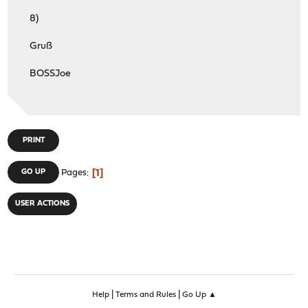
8)
Gruß
BOSSJoe
PRINT
1
GO UP
Pages
USER ACTIONS
|
|
Help
Terms and Rules
Go Up ▲