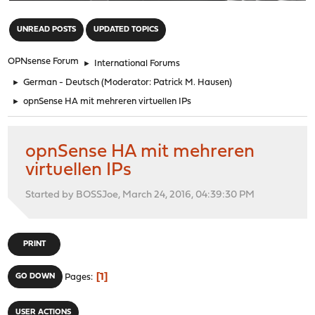
"
UNREAD POSTS
UPDATED TOPICS
OPNsense Forum
►
International Forums
►
German - Deutsch
(Moderator:
Patrick M. Hausen
)
►
opnSense HA mit mehreren virtuellen IPs
opnSense HA mit mehreren
virtuellen IPs
Started by BOSSJoe, March 24, 2016, 04:39:30 PM
PRINT
1
GO DOWN
Pages
USER ACTIONS