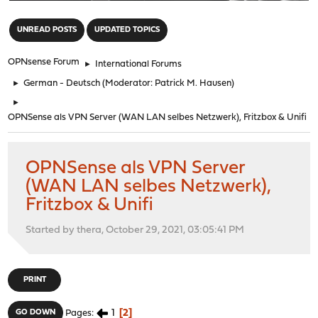
"
UNREAD POSTS
UPDATED TOPICS
OPNsense Forum
►
International Forums
►
German - Deutsch
(Moderator:
Patrick M. Hausen
)
►
OPNSense als VPN Server (WAN LAN selbes Netzwerk), Fritzbox & Unifi
OPNSense als VPN Server
(WAN LAN selbes Netzwerk),
Fritzbox & Unifi
Started by thera, October 29, 2021, 03:05:41 PM
PRINT
1
2
GO DOWN
Pages