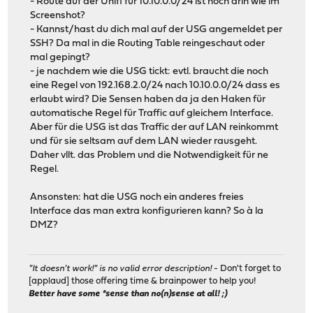
- Route auf der Unifi für 10.10.0.0/24 ist noch drin wie im
Screenshot?
- Kannst/hast du dich mal auf der USG angemeldet per
SSH? Da mal in die Routing Table reingeschaut oder
mal gepingt?
- je nachdem wie die USG tickt: evtl. braucht die noch
eine Regel von 192.168.2.0/24 nach 10.10.0.0/24 dass es
erlaubt wird? Die Sensen haben da ja den Haken für
automatische Regel für Traffic auf gleichem Interface.
Aber für die USG ist das Traffic der auf LAN reinkommt
und für sie seltsam auf dem LAN wieder rausgeht.
Daher vllt. das Problem und die Notwendigkeit für ne
Regel.
Ansonsten: hat die USG noch ein anderes freies
Interface das man extra konfigurieren kann? So à la
DMZ?
"It doesn't work!" is no valid error description!
- Don't forget to
[applaud] those offering time & brainpower to help you!
Better have some *sense than no(n)sense at all! ;)