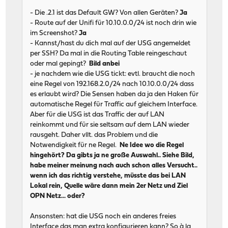
- Die .2.1 ist das Default GW? Von allen Geräten?
Ja
- Route auf der Unifi für 10.10.0.0/24 ist noch drin wie
im Screenshot?
Ja
- Kannst/hast du dich mal auf der USG angemeldet
per SSH? Da mal in die Routing Table reingeschaut
oder mal gepingt?
Bild anbei
- je nachdem wie die USG tickt: evtl. braucht die noch
eine Regel von 192.168.2.0/24 nach 10.10.0.0/24 dass
es erlaubt wird? Die Sensen haben da ja den Haken für
automatische Regel für Traffic auf gleichem Interface.
Aber für die USG ist das Traffic der auf LAN
reinkommt und für sie seltsam auf dem LAN wieder
rausgeht. Daher vllt. das Problem und die
Notwendigkeit für ne Regel.
Ne Idee wo die Regel
hingehört? Da gibts ja ne große Auswahl.. Siehe Bild,
habe meiner meinung nach auch schon alles Versucht..
wenn ich das richtig verstehe, müsste das bei LAN
Lokal rein, Quelle wäre dann mein 2er Netz und Ziel
OPN Netz... oder?
Ansonsten: hat die USG noch ein anderes freies
Interface das man extra konfigurieren kann? So à la