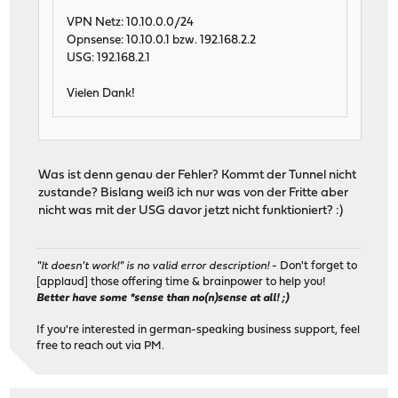
VPN Netz: 10.10.0.0/24
Opnsense: 10.10.0.1 bzw. 192.168.2.2
USG: 192.168.2.1
Vielen Dank!
Was ist denn genau der Fehler? Kommt der Tunnel nicht
zustande? Bislang weiß ich nur was von der Fritte aber
nicht was mit der USG davor jetzt nicht funktioniert? :)
"It doesn't work!" is no valid error description!
- Don't forget to
[applaud] those offering time & brainpower to help you!
Better have some *sense than no(n)sense at all! ;)
If you're interested in german-speaking business support, feel
free to reach out via PM.