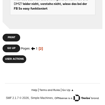
DMZ?
leider nicht, verstehe nicht, wieso das bei der
FB So easy funktioniert
PRINT
1
2
GO UP
Pages
USER ACTIONS
|
|
Help
Terms and Rules
Go Up ▲
,
,
SMF 2.1.7 © 2026
Simple Machines