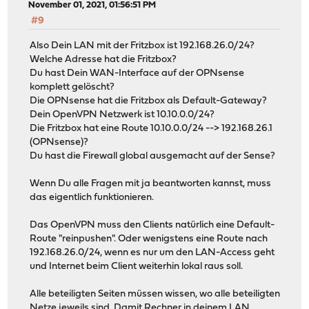
November 01, 2021, 01:56:51 PM
#9
Also Dein LAN mit der Fritzbox ist 192.168.26.0/24?
Welche Adresse hat die Fritzbox?
Du hast Dein WAN-Interface auf der OPNsense
komplett gelöscht?
Die OPNsense hat die Fritzbox als Default-Gateway?
Dein OpenVPN Netzwerk ist 10.10.0.0/24?
Die Fritzbox hat eine Route 10.10.0.0/24 --> 192.168.26.1
(OPNsense)?
Du hast die Firewall global ausgemacht auf der Sense?
Wenn Du alle Fragen mit ja beantworten kannst, muss
das eigentlich funktionieren.
Das OpenVPN muss den Clients natürlich eine Default-
Route "reinpushen". Oder wenigstens eine Route nach
192.168.26.0/24, wenn es nur um den LAN-Access geht
und Internet beim Client weiterhin lokal raus soll.
Alle beteiligten Seiten müssen wissen, wo alle beteiligten
Netze jeweils sind. Damit Rechner in deinem LAN