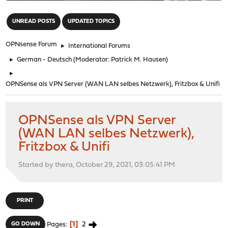
"
UNREAD POSTS
UPDATED TOPICS
OPNsense Forum
►
International Forums
►
German - Deutsch
(Moderator:
Patrick M. Hausen
)
►
OPNSense als VPN Server (WAN LAN selbes Netzwerk), Fritzbox & Unifi
OPNSense als VPN Server
(WAN LAN selbes Netzwerk),
Fritzbox & Unifi
Started by thera, October 29, 2021, 03:05:41 PM
PRINT
1
2
GO DOWN
Pages