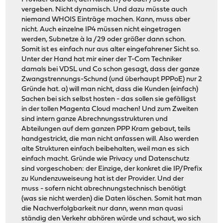
vergeben. Nicht dynamisch. Und dazu müsste auch
niemand WHOIS Einträge machen. Kann, muss aber
nicht. Auch einzelne IP4 müssen nicht eingetragen
werden, Subnetze à la /29 oder größer dann schon.
Somit ist es einfach nur aus alter eingefahrener Sicht so.
Unter der Hand hat mir einer der T-Com Techniker
damals bei VDSL und Co schon gesagt, dass der ganze
Zwangstrennungs-Schund (und überhaupt PPPoE) nur 2
Gründe hat. a) will man nicht, dass die Kunden (einfach)
Sachen bei sich selbst hosten - das sollen sie gefälligst
in der tollen Magenta Cloud machen! Und zum Zweiten
sind intern ganze Abrechnungsstrukturen und
Abteilungen auf dem ganzen PPP Kram gebaut, teils
handgestrickt, die man nicht anfassen will. Also werden
alte Strukturen einfach beibehalten, weil man es sich
einfach macht. Gründe wie Privacy und Datenschutz
sind vorgeschoben: der Einzige, der konkret die IP/Prefix
zu Kundenzuweiseung hat ist der Provider. Und der
muss - sofern nicht abrechnungstechnisch benötigt
(was sie nicht werden) die Daten löschen. Somit hat man
die Nachverfolgbarkeit nur dann, wenn man quasi
ständig den Verkehr abhören würde und schaut, wo sich