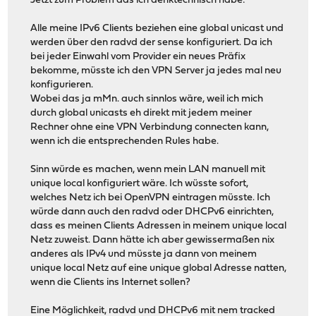
Jetzt zum Problem das ich denktechnisch habe:
Alle meine IPv6 Clients beziehen eine global unicast und
werden über den radvd der sense konfiguriert. Da ich
bei jeder Einwahl vom Provider ein neues Präfix
bekomme, müsste ich den VPN Server ja jedes mal neu
konfigurieren.
Wobei das ja mMn. auch sinnlos wäre, weil ich mich
durch global unicasts eh direkt mit jedem meiner
Rechner ohne eine VPN Verbindung connecten kann,
wenn ich die entsprechenden Rules habe.
Sinn würde es machen, wenn mein LAN manuell mit
unique local konfiguriert wäre. Ich wüsste sofort,
welches Netz ich bei OpenVPN eintragen müsste. Ich
würde dann auch den radvd oder DHCPv6 einrichten,
dass es meinen Clients Adressen in meinem unique local
Netz zuweist. Dann hätte ich aber gewissermaßen nix
anderes als IPv4 und müsste ja dann von meinem
unique local Netz auf eine unique global Adresse natten,
wenn die Clients ins Internet sollen?
Eine Möglichkeit, radvd und DHCPv6 mit nem tracked