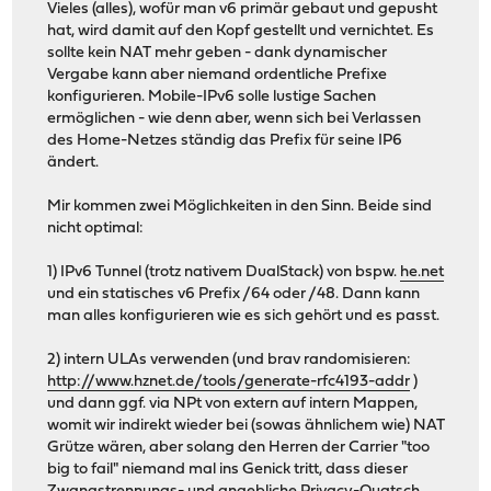
Vieles (alles), wofür man v6 primär gebaut und gepusht
hat, wird damit auf den Kopf gestellt und vernichtet. Es
sollte kein NAT mehr geben - dank dynamischer
Vergabe kann aber niemand ordentliche Prefixe
konfigurieren. Mobile-IPv6 solle lustige Sachen
ermöglichen - wie denn aber, wenn sich bei Verlassen
des Home-Netzes ständig das Prefix für seine IP6
ändert.
Mir kommen zwei Möglichkeiten in den Sinn. Beide sind
nicht optimal:
1) IPv6 Tunnel (trotz nativem DualStack) von bspw.
he.net
und ein statisches v6 Prefix /64 oder /48. Dann kann
man alles konfigurieren wie es sich gehört und es passt.
2) intern ULAs verwenden (und brav randomisieren:
http://www.hznet.de/tools/generate-rfc4193-addr
)
und dann ggf. via NPt von extern auf intern Mappen,
womit wir indirekt wieder bei (sowas ähnlichem wie) NAT
Grütze wären, aber solang den Herren der Carrier "too
big to fail" niemand mal ins Genick tritt, dass dieser