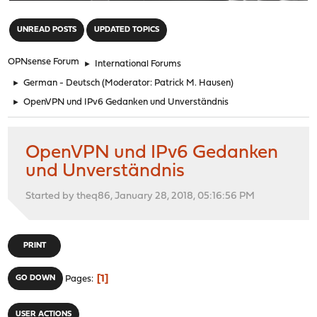
"
UNREAD POSTS
UPDATED TOPICS
OPNsense Forum
►
International Forums
►
German - Deutsch
(Moderator:
Patrick M. Hausen
)
►
OpenVPN und IPv6 Gedanken und Unverständnis
OpenVPN und IPv6 Gedanken
und Unverständnis
Started by theq86, January 28, 2018, 05:16:56 PM
PRINT
1
GO DOWN
Pages
USER ACTIONS