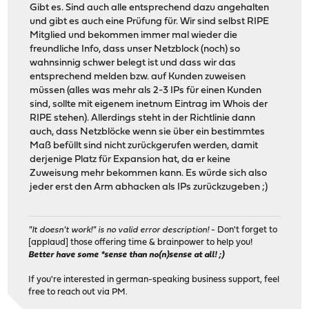
Gibt es. Sind auch alle entsprechend dazu angehalten
und gibt es auch eine Prüfung für. Wir sind selbst RIPE
Mitglied und bekommen immer mal wieder die
freundliche Info, dass unser Netzblock (noch) so
wahnsinnig schwer belegt ist und dass wir das
entsprechend melden bzw. auf Kunden zuweisen
müssen (alles was mehr als 2-3 IPs für einen Kunden
sind, sollte mit eigenem inetnum Eintrag im Whois der
RIPE stehen). Allerdings steht in der Richtlinie dann
auch, dass Netzblöcke wenn sie über ein bestimmtes
Maß befüllt sind nicht zurückgerufen werden, damit
derjenige Platz für Expansion hat, da er keine
Zuweisung mehr bekommen kann. Es würde sich also
jeder erst den Arm abhacken als IPs zurückzugeben ;)
"It doesn't work!" is no valid error description!
- Don't forget to
[applaud] those offering time & brainpower to help you!
Better have some *sense than no(n)sense at all! ;)
If you're interested in german-speaking business support, feel
free to reach out via PM.