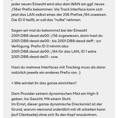
jeder neuen Einwahl wird also dein WAN ein ggf. neues
/56er Prefix bekommen. Via Track Interface kann sich
jetzt das LAN selbst eines der 256 Prefixe /64 zuweisen.
Die ID 0 heißt, er soll das "nullte" nehmen.
Sagen wir mal du bekommst bei der Einwahl
2001:DB8:dead:de00::/56 zugewiesen, dann hast du
2001:DB8:dead:de00:: bis 2001:DB8:dead:deff:: zur
Verfügung. Prefix ID 0 nimmt also
2001:DB8:dead:de00::/64 für das LAN, ID 1 wäre
2001:DB8:dead:de01:: usw.
Hast du mehrere Interfaces mit Tracking muss da dann
natürlich jeweils ein anderes Prefix ran. :)
> Wie würdet ihr das ganze einrichten?
Dem Provider seinem dynamischen Mist ein High-5
geben. Ins Gesicht. Mit einem Stuhl.
Im Ernst, dieser ganze dynamische Drecksmist ist der
Grund, warum niemand ordentlich mit v6 arbeiten kann
(auf Clientseite) ohne sich 3x den Kopf anzubohren.