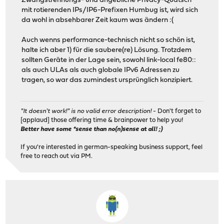
Zwangstrennungs- und angebliche Privacy-Quatsch
mit rotierenden IPs/IP6-Prefixen Humbug ist, wird sich
da wohl in absehbarer Zeit kaum was ändern :(
Auch wenns performance-technisch nicht so schön ist,
halte ich aber 1) für die saubere(re) Lösung. Trotzdem
sollten Geräte in der Lage sein, sowohl link-local fe80::
als auch ULAs als auch globale IPv6 Adressen zu
tragen, so war das zumindest ursprünglich konzipiert.
"It doesn't work!" is no valid error description!
- Don't forget to
[applaud] those offering time & brainpower to help you!
Better have some *sense than no(n)sense at all! ;)
If you're interested in german-speaking business support, feel
free to reach out via PM.