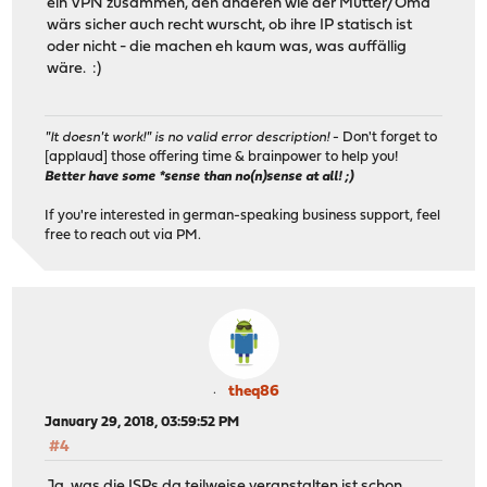
ein VPN zusammen, den anderen wie der Mutter/Oma
wärs sicher auch recht wurscht, ob ihre IP statisch ist
oder nicht - die machen eh kaum was, was auffällig
wäre. :)
"It doesn't work!" is no valid error description!
- Don't forget to
[applaud] those offering time & brainpower to help you!
Better have some *sense than no(n)sense at all! ;)
If you're interested in german-speaking business support, feel
free to reach out via PM.
theq86
January 29, 2018, 03:59:52 PM
#4
Ja, was die ISPs da teilweise veranstalten ist schon