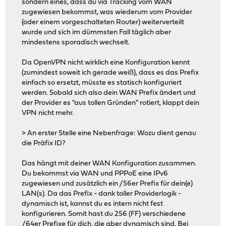
sondern eines, dass du via Tracking vom WAN
zugewiesen bekommst, was wiederum vom Provider
(oder einem vorgeschalteten Router) weiterverteilt
wurde und sich im dümmsten Fall täglich aber
mindestens sporadisch wechselt.
Da OpenVPN nicht wirklich eine Konfiguration kennt
(zumindest soweit ich gerade weiß), dass es das Prefix
einfach so ersetzt, müsste es statisch konfiguriert
werden. Sobald sich also dein WAN Prefix ändert und
der Provider es "aus tollen Gründen" rotiert, klappt dein
VPN nicht mehr.
> An erster Stelle eine Nebenfrage: Wozu dient genau
die Präfix ID?
Das hängt mit deiner WAN Konfiguration zusammen.
Du bekommst via WAN und PPPoE eine IPv6
zugewiesen und zusätzlich ein /56er Prefix für dein(e)
LAN(s). Da das Prefix - dank toller Providerlogik -
dynamisch ist, kannst du es intern nicht fest
konfigurieren. Somit hast du 256 (FF) verschiedene
/64er Prefixe für dich, die aber dynamisch sind. Bei