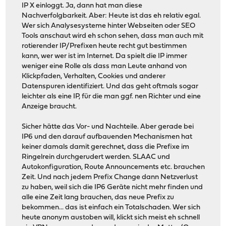
IP X einloggt. Ja, dann hat man diese
Nachverfolgbarkeit. Aber: Heute ist das eh relativ egal.
Wer sich Analysesysteme hinter Webseiten oder SEO
Tools anschaut wird eh schon sehen, dass man auch mit
rotierender IP/Prefixen heute recht gut bestimmen
kann, wer wer ist im Internet. Da spielt die IP immer
weniger eine Rolle als dass man Leute anhand von
Klickpfaden, Verhalten, Cookies und anderer
Datenspuren identifiziert. Und das geht oftmals sogar
leichter als eine IP, für die man ggf. nen Richter und eine
Anzeige braucht.
Sicher hätte das Vor- und Nachteile. Aber gerade bei
IP6 und den darauf aufbauenden Mechanismen hat
keiner damals damit gerechnet, dass die Prefixe im
Ringelrein durchgerudert werden. SLAAC und
Autokonfiguration, Route Announcements etc. brauchen
Zeit. Und nach jedem Prefix Change dann Netzverlust
zu haben, weil sich die IP6 Geräte nicht mehr finden und
alle eine Zeit lang brauchen, das neue Prefix zu
bekommen... das ist einfach ein Totalschaden. Wer sich
heute anonym austoben will, klickt sich meist eh schnell