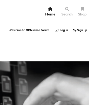
Home
Search
Shop
Welcome to
OPNsense Forum
.
Log in
Sign up