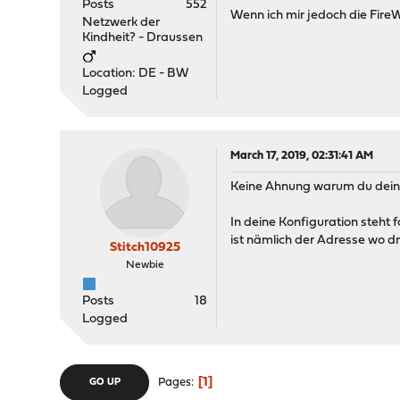
Posts
552
Wenn ich mir jedoch die Fir
Netzwerk der
Kindheit? - Draussen
Location: DE - BW
Logged
March 17, 2019, 02:31:41 AM
Keine Ahnung warum du deine
In deine Konfiguration steht
ist nämlich der Adresse wo 
Stitch10925
Newbie
Posts
18
Logged
1
Pages
GO UP