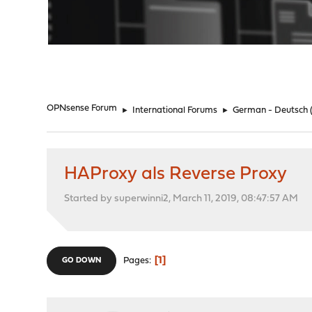
"
OPNsense Forum
►
International Forums
►
German - Deutsch
HAProxy als Reverse Proxy
Started by superwinni2, March 11, 2019, 08:47:57 AM
1
Pages
GO DOWN