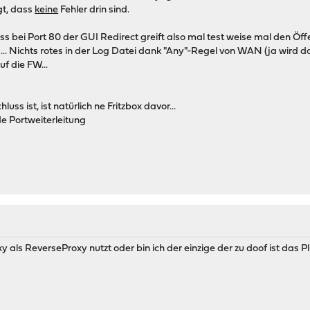
gt, dass
keine
Fehler drin sind.
ss bei Port 80 der GUI Redirect greift also mal test weise mal den Öffe
... Nichts rotes in der Log Datei dank "Any"-Regel von WAN (ja wird d
f die FW...
uss ist, ist natürlich ne Fritzbox davor...
e Portweiterleitung
y als ReverseProxy nutzt oder bin ich der einzige der zu doof ist das P