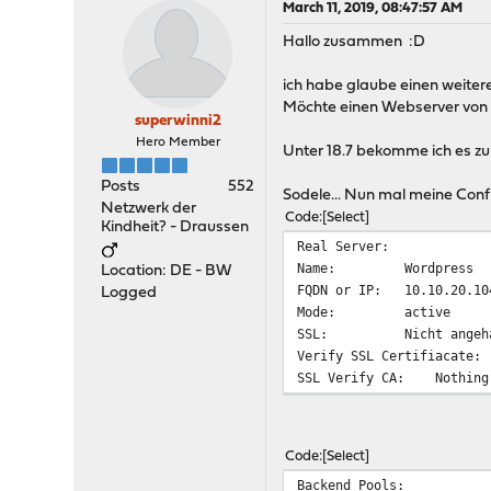
March 11, 2019, 08:47:57 AM
Hallo zusammen :D
ich habe glaube einen weitere
Möchte einen Webserver von a
superwinni2
Hero Member
Unter 18.7 bekomme ich es zum 
Posts
552
Sodele... Nun mal meine Conf
Netzwerk der
Code
Select
Kindheit? - Draussen
Real Server:
Name: Wordpress
Location: DE - BW
FQDN or IP: 10.10.20.10
Logged
Mode: active
SSL: Nicht angeha
Verify SSL Certifiacate
SSL Verify CA: Nothing 
Code
Select
Backend Pools: