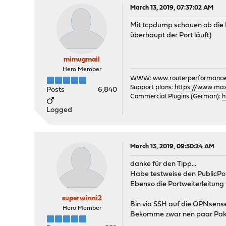
March 13, 2019, 07:37:02 AM
Mit tcpdump schauen ob die P
überhaupt der Port läuft)
mimugmail
Hero Member
WWW:
www.routerperformance
Support plans:
https://www.max-
Posts
6,840
Commercial Plugins (German):
h
Logged
March 13, 2019, 09:50:24 AM
danke für den Tipp...
Habe testweise den PublicPor
Ebenso die Portweiterleitung
superwinni2
Bin via SSH auf die OPNsens
Hero Member
Bekomme zwar nen paar Paket