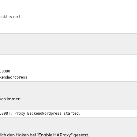
eaktiviert
:8080
kendWordpress
auch immer:
5398]: Proxy BackendWordpress started.
rlich den Haken bei "Enable HAProxy" gesetzt.