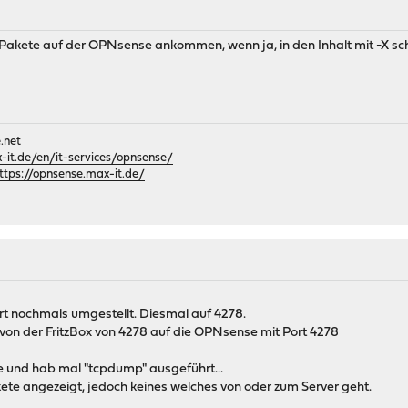
akete auf der OPNsense ankommen, wenn ja, in den Inhalt mit -X sch
.net
it.de/en/it-services/opnsense/
ttps://opnsense.max-it.de/
t nochmals umgestellt. Diesmal auf 4278.
 von der FritzBox von 4278 auf die OPNsense mit Port 4278
e und hab mal "tcpdump" ausgeführt...
e angezeigt, jedoch keines welches von oder zum Server geht.