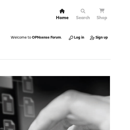
Home
Search
Shop
Welcome to
OPNsense Forum
.
Log in
Sign up