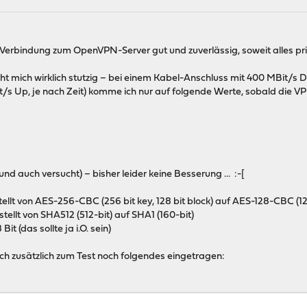
ie Verbindung zum OpenVPN-Server gut und zuverlässig, soweit alles pr
t mich wirklich stutzig – bei einem Kabel-Anschluss mit 400 MBit/s D
/s Up, je nach Zeit) komme ich nur auf folgende Werte, sobald die V
nd auch versucht) – bisher leider keine Besserung ... :-[
llt von AES-256-CBC (256 bit key, 128 bit block) auf AES-128-CBC (128 
ellt von SHA512 (512-bit) auf SHA1 (160-bit)
 (das sollte ja i.O. sein)
ch zusätzlich zum Test noch folgendes eingetragen: