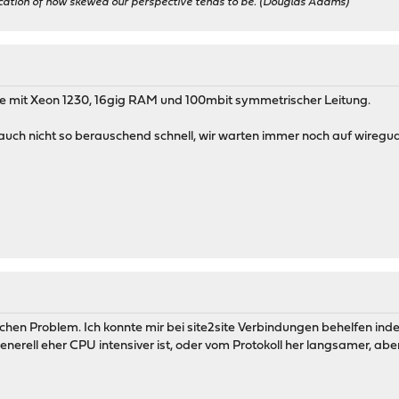
ication of how skewed our perspective tends to be. (Douglas Adams)
e mit Xeon 1230, 16gig RAM und 100mbit symmetrischer Leitung.
auch nicht so berauschend schnell, wir warten immer noch auf wireg
chen Problem. Ich konnte mir bei site2site Verbindungen behelfen ind
nerell eher CPU intensiver ist, oder vom Protokoll her langsamer, aber