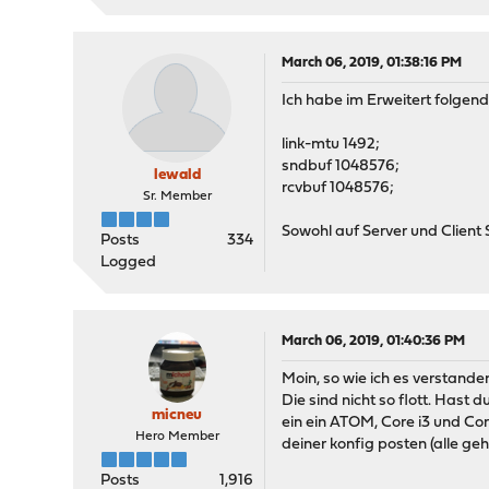
March 06, 2019, 01:38:16 PM
Ich habe im Erweitert folgen
link-mtu 1492;
sndbuf 1048576;
lewald
rcvbuf 1048576;
Sr. Member
Sowohl auf Server und Client S
Posts
334
Logged
March 06, 2019, 01:40:36 PM
Moin, so wie ich es verstande
Die sind nicht so flott. Hast
micneu
ein ein ATOM, Core i3 und Cor
Hero Member
deiner konfig posten (alle g
Posts
1,916