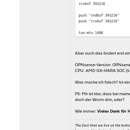
rcvbuf 393216
push "sndbuf 393216"
push "rcvbuf 393216"
tun-mtu 1400
Aber auch das ändert erst ei
OPNsense-Version: OPNsense
CPU: AMD GX-416RA SOC (4 
Was mache ich falsch? Ist ein
PS: Mir ist klar, dass bei me
doch der Wurm drin, oder?
Wie immer:
Vielen Dank für H
The fact that we live at the bott