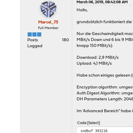
March 06, 2019, 08:42:08 AM
Hallo,
grundsätzlich funktioniert d
Marcel_75
Full Member
Nur die Geschwindigkeit mach
MBit/s Down und 6 bis 9 MBit
Posts
180
knapp 150 MBit/s):
Logged
Download: 2,9 MBit/s
Upload: 4,1 MBit/s
Habe schon einiges gelesen (u
Encryption algorithm: umgeste
Auth Digest Algorithm: umgest
DH Parameters Length: 2048 Bit
Im 'Advanced Bereich" habe i
Code
Select
sndbuf 393216