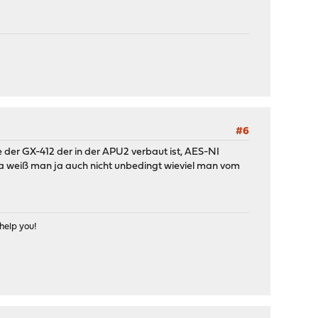
#6
e der GX-412 der in der APU2 verbaut ist, AES-NI
 da weiß man ja auch nicht unbedingt wieviel man vom
help you!