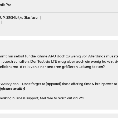
alk Pro
 UP: 250Mbit/s Glasfaser |
 |
mmt mir selbst für die lahme APU doch zu wenig vor. Allerdings müsst
omit auch schaffen. Der Test via LTE mag aber auch ein wenig hakeln,
lleicht mal direkt von einer anderen größeren Leitung testen?
r description!
- Don't forget to [applaud] those offering time & brainpower to 
)sense at all! ;)
peaking business support, feel free to reach out via PM.