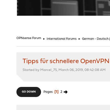
"
OPNsense Forum
►
International Forums
►
German - Deutsch
Tipps für schnellere OpenVP
Started by Marcel_75, March 06, 2019, 08:42:08 AM
1
2
Pages
GO DOWN