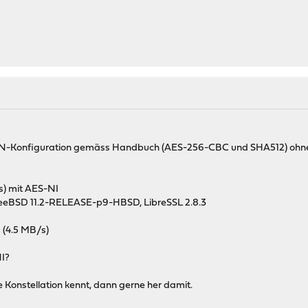
PN-Konfiguration gemäss Handbuch (AES-256-CBC und SHA512) ohne 
s) mit AES-NI
reeBSD 11.2-RELEASE-p9-HBSD, LibreSSL 2.8.3
 (4.5 MB/s)
NI?
 Konstellation kennt, dann gerne her damit.