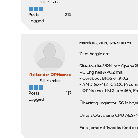
Full Member
Posts
215
Logged
March 06, 2019, 12:47:00 PM
Zum Vergleich:
Site-to-site-VPN mit OpenV
PC Engines APU2 mit:
Reiter der OPNsense
- Coreboot BIOS v4.9.0.2
Full Member
- AMD GX-412TC SOC (4 core
- OPNsense 19.1.2-amd64, F
Posts
117
Logged
Übertragungsrate: 36 Mbit/s
Unterstützt deine CPU AES-
Falls jemand Tweaks für diese