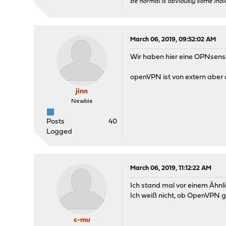
be normal is obviously some ind
March 06, 2019, 09:52:02 AM
Wir haben hier eine OPNsens
openVPN ist von extern aber 
jinn
Newbie
Posts
40
Logged
March 06, 2019, 11:12:22 AM
Ich stand mal vor einem Ähnli
Ich weiß nicht, ob OpenVPN ge
c-mu