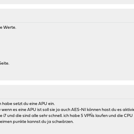
de Werte.
eite.
n habe setzt du eine APU ein.
 du wenn es eine APU ist soll sie ja auch AES-NI können hast du es akti
e i7 und die sind alle sehr schnell. ich habe 5 VPŃs laufen und die CPU
eheimen punkte kannst du ja schwärzen.