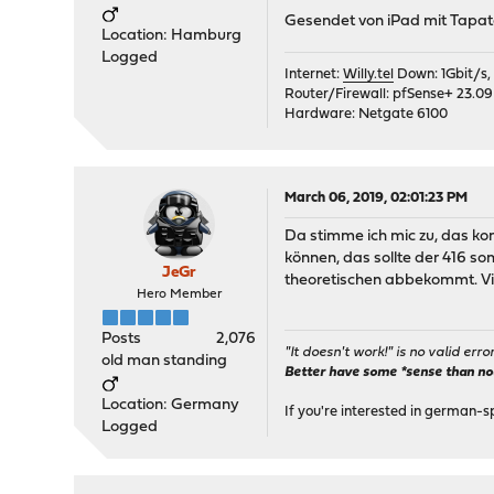
Gesendet von iPad mit Tapat
Location: Hamburg
Logged
Internet:
Willy.tel
Down: 1Gbit/s,
Router/Firewall: pfSense+ 23.09
Hardware: Netgate 6100
March 06, 2019, 02:01:23 PM
Da stimme ich mic zu, das ko
können, das sollte der 416 s
JeGr
theoretischen abbekommt. Vie
Hero Member
Posts
2,076
"It doesn't work!" is no valid erro
old man standing
Better have some *sense than no(n
Location: Germany
If you're interested in german-s
Logged