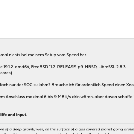
nmal nichts bei meinem Setup vom Speed her.
 19.1.2-amd64, FreeBSD 11.2-RELEASE-p9-HBSD, LibreSSL 2.8.3
cores)
fach nur der SOC zu lahm? Brauche ich für ordentlich Speed einen Xeo
inem Anschluss maximal 6 bis 9 MBit/s drin wären, aber davon schaffe ic
ilfe und input.
om of a deep gravity well, on the surface of a gas covered planet going around