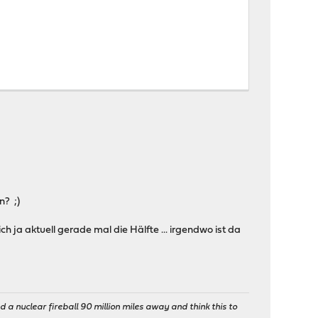
n? ;)
h ja aktuell gerade mal die Hälfte ... irgendwo ist da
 a nuclear fireball 90 million miles away and think this to