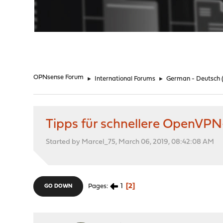
"
OPNsense Forum
►
International Forums
►
German - Deutsch
Tipps für schnellere OpenVP
Started by Marcel_75, March 06, 2019, 08:42:08 AM
1
2
Pages
GO DOWN