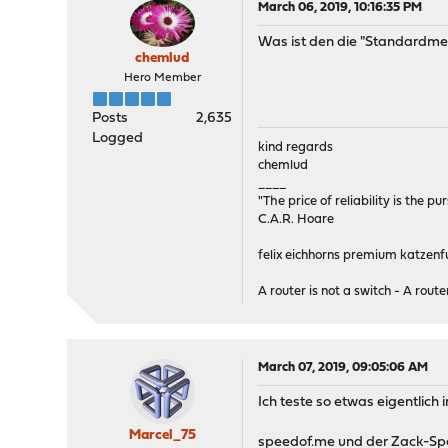
March 06, 2019, 10:16:35 PM
Was ist den die "Standardmet
chemlud
Hero Member
Posts
2,635
Logged
kind regards
chemlud
____
"The price of reliability is the pu
C.A.R. Hoare
felix eichhorns premium katzenfu
A router is not a switch - A router
March 07, 2019, 09:05:06 AM
Ich teste so etwas eigentlich i
Marcel_75
speedof.me und der Zack-Spee