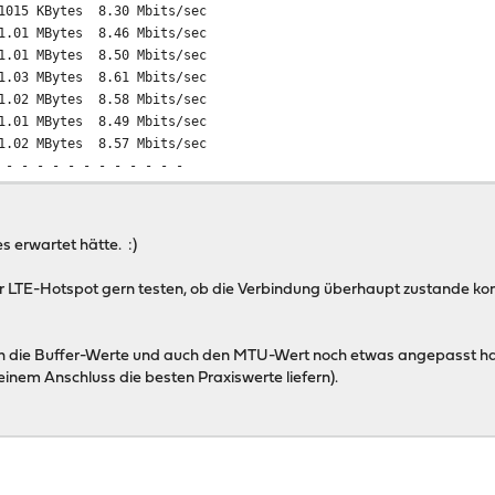
ec 1015 KBytes 8.30 Mbits/sec
ec 1.01 MBytes 8.46 Mbits/sec
ec 1.01 MBytes 8.50 Mbits/sec
ec 1.03 MBytes 8.61 Mbits/sec
ec 1.02 MBytes 8.58 Mbits/sec
ec 1.01 MBytes 8.49 Mbits/sec
sec 1.02 MBytes 8.57 Mbits/sec
 - - - - - - - - - - - -
ansfer Bitrate
ec 11.9 MBytes 9.99 Mbits/sec sender
ec 9.92 MBytes 8.15 Mbits/sec receiver
es erwartet hätte. :)
r LTE-Hotspot gern testen, ob die Verbindung überhaupt zustande ko
ch die Buffer-Werte und auch den MTU-Wert noch etwas angepasst hab
inem Anschluss die besten Praxiswerte liefern).