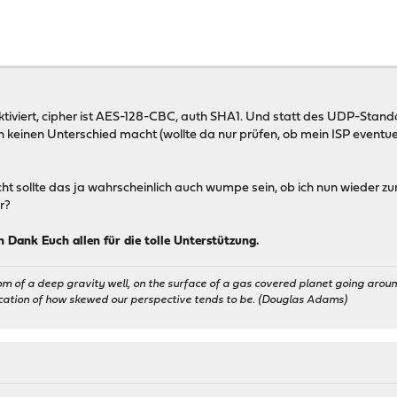
iviert, cipher ist AES-128-CBC, auth SHA1. Und statt des UDP-Standa
h keinen Unterschied macht (wollte da nur prüfen, ob mein ISP eventu
cht sollte das ja wahrscheinlich auch wumpe sein, ob ich nun wieder 
r?
n Dank Euch allen für die tolle Unterstützung.
om of a deep gravity well, on the surface of a gas covered planet going around
ication of how skewed our perspective tends to be. (Douglas Adams)