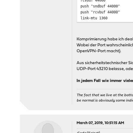
rcvbuf 44000
push "sndbuf 44000"
push "rcvbuf 44000"
link-mtu 1360
Komprimierung habe ich deakt
Wobei der Port wahrscheinlic
OpenVPN-Port macht).
Aus sicherheitstechnischer Si
UDP-Port 43210 belasse, ode
In jedem Fall wie immer viele
The fact that we live at the bott
be normal is obviously some ind
March 07, 2019, 10:51:15 AM