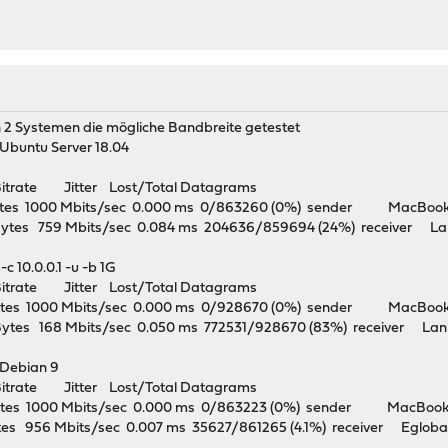
n 2 Systemen die mögliche Bandbreite getestet
: Ubuntu Server 18.04
itrate Jitter Lost/Total Datagrams
GBytes 1000 Mbits/sec 0.000 ms 0/863260 (0%) sender MacBook
Bytes 759 Mbits/sec 0.084 ms 204636/859694 (24%) receiver L
 10.0.0.1 -u -b 1G
itrate Jitter Lost/Total Datagrams
GBytes 1000 Mbits/sec 0.000 ms 0/928670 (0%) sender MacBook
Bytes 168 Mbits/sec 0.050 ms 772531/928670 (83%) receiver La
: Debian 9
itrate Jitter Lost/Total Datagrams
GBytes 1000 Mbits/sec 0.000 ms 0/863223 (0%) sender MacBook
ytes 956 Mbits/sec 0.007 ms 35627/861265 (4.1%) receiver Eglobal 