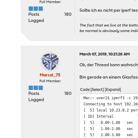
Full Member
Sollte ich es nicht per iperf 
Posts
180
Logged
The fact that we live at the bott
be normal is obviously some ind
March 07, 2019, 10:21:26 AM
Ok, der Thread kann wahrschei
Marcel_75
Bin gerade an einem Glasfasera
Full Member
Code
Select
Expand
Posts
180
Mac:~ user1$ iperf3 -c 19
Logged
Connecting to host 192.16
[ 5] local 10.23.8.2 por
[ ID] Interval Tr
[ 5] 0.00-1.00 s
[ 5] 1.00-2.00 s
[ 5] 2.00-3.00 s