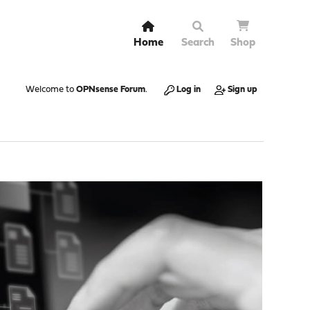
Home
Search
Shop
Welcome to
OPNsense Forum
.
Log in
Sign up