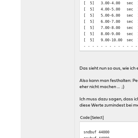
[ 5] 3.00-4.00 s
[ 5] 4.00-5.00 s
[ 5] 5.00-6.00 s
[ 5] 6.00-7.00 s
[ 5] 7.00-8.00 s
[ 5] 8.00-9.00 s
[ 5] 9.00-10.00 
- - - - - - - - - - - - -
[ ID] Interval Tr
[ 5] 0.00-10.00 s
[ 5] 0.00-10.21 s
Das sieht nun so aus, wie ich 
Also kann man festhalten: Pe
eher nicht machen ... ;)
Ich muss dazu sagen, dass i
diese Werte zumindest bei me
Code
Select
sndbuf 44000