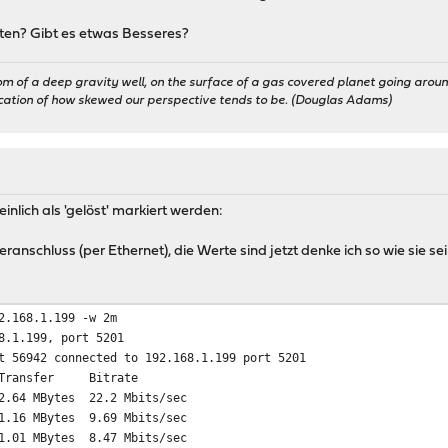
testen? Gibt es etwas Besseres?
om of a deep gravity well, on the surface of a gas covered planet going around
ication of how skewed our perspective tends to be. (Douglas Adams)
nlich als 'gelöst' markiert werden:
nschluss (per Ethernet), die Werte sind jetzt denke ich so wie sie sein
2.168.1.199 -w 2m
8.1.199, port 5201
t 56942 connected to 192.168.1.199 port 5201
ansfer Bitrate
ec 2.64 MBytes 22.2 Mbits/sec
ec 1.16 MBytes 9.69 Mbits/sec
ec 1.01 MBytes 8.47 Mbits/sec