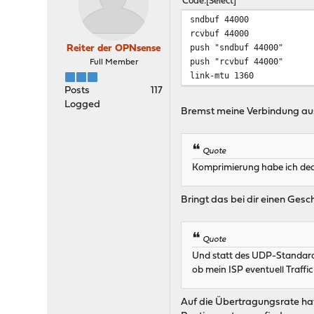
Code
Select
sndbuf 44000
rcvbuf 44000
push "sndbuf 44000"
Reiter der OPNsense
push "rcvbuf 44000"
Full Member
link-mtu 1360
Posts
117
Logged
Bremst meine Verbindung aus.
Quote
Komprimierung habe ich deak
Bringt das bei dir einen Gesch
Quote
Und statt des UDP-Standardp
ob mein ISP eventuell Traf
Auf die Übertragungsrate hat 