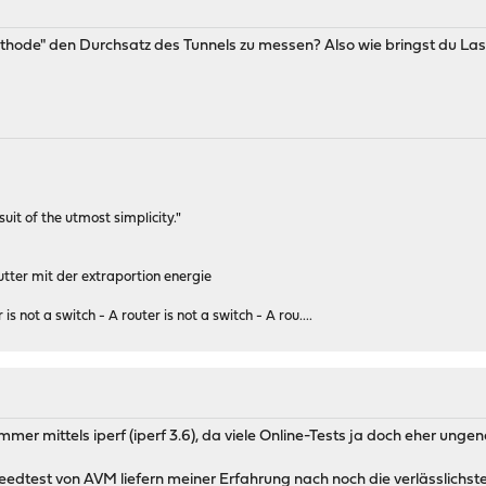
hode" den Durchsatz des Tunnels zu messen? Also wie bringst du Last
rsuit of the utmost simplicity."
tter mit der extraportion energie
 is not a switch - A router is not a switch - A rou....
mmer mittels iperf (iperf 3.6), da viele Online-Tests ja doch eher ungena
dtest von AVM liefern meiner Erfahrung nach noch die verlässlichst