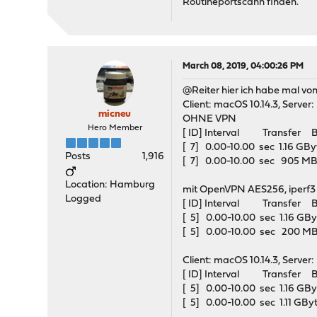
Routineportscann finden.
March 08, 2019, 04:00:26 PM
@Reiter hier ich habe mal vo
Client: macOS 10.14.3, Server
micneu
OHNE VPN
Hero Member
[ ID] Interval Transfer B
[ 7] 0.00-10.00 sec 1.16 
Posts
1,916
[ 7] 0.00-10.00 sec 905 M
Location: Hamburg
mit OpenVPN AES256, iperf3 -c
Logged
[ ID] Interval Transfer B
[ 5] 0.00-10.00 sec 1.16 
[ 5] 0.00-10.00 sec 200 M
Client: macOS 10.14.3, Server
[ ID] Interval Transfer B
[ 5] 0.00-10.00 sec 1.16 
[ 5] 0.00-10.00 sec 1.11 GB