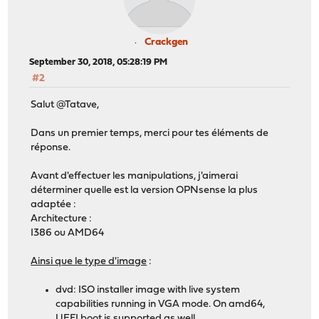
Crackgen
September 30, 2018, 05:28:19 PM
#2
Salut @Tatave,
Dans un premier temps, merci pour tes éléments de
réponse.
Avant d'effectuer les manipulations, j'aimerai
déterminer quelle est la version OPNsense la plus
adaptée :
Architecture :
I386 ou AMD64
Ainsi que le type d'image
:
dvd: ISO installer image with live system
capabilities running in VGA mode. On amd64,
UEFI boot is supported as well.