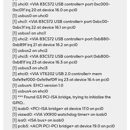
[1] uhci0: <VIA 83C572 USB controller> port 0xc000-
0xc01f irq 20 at device 16.0 on pci0
[1] usbus0 on uhci0
[1] uhci1: <VIA 83C572 USB controller> port 0xbc00-
0xbc1f irq 22 at device 16.1 on pci0
[1] usbus1 on uhci1
[1] uhci2: <VIA 83C572 USB controller> port 0xb880-
0xb89f irq 21 at device 16.2 on pci0
[1] usbus2 on uhci2
[1] uhci3: <VIA 83C572 USB controller> port 0xb800-
0xb81f irq 23 at device 16.3 on pci0
[1] usbus3 on uhci3
[1] ehci0: <VIA VT6202 USB 2.0 controller> mem
0xfe9ef000-0xfe9ef0ff irq 23 at device 16.4 on pci0
[1] usbus4: EHCI version 1.0
[1] usbus4 on ehci0
[1] *** Found G3 PCI-ISA bridge, trying to initialize the
GPIO...
[1] isab0: <PCI-ISA bridge> at device 17.0 on pci0
[1] viawd0: <VIA VX900 watchdog timer> on isab0
[1] isa0: <ISA bus> on isab0
[1] pcib5: <ACPI PCI-PCI bridge> at device 19.0 on pci0