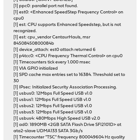
[1] ppc0: parallel port not found.
[1] est0: <Enhanced SpeedStep Frequency Control> on
cpu0
[1] est: CPU supports Enhanced Speedstep, but is not
recognized.
[1] est: cpu_vendor CentaurHauls, msr
84508450800084b
[1] device_attach: est0 attach returned 6
[1] p4tcc0: <CPU Frequency Thermal Control> on cpu0
[1] Timecounters tick every 1.000 msec
[1] VIA GPIO initialized
[1] SPD cache max entries set to 16384. Threshold set to
30
[1] IPsec: Initialized Security Association Processing.
[1] usbus0: 12Mbps Full Speed USB v1.0
[1] usbus1: 12Mbps Full Speed USB v1.0
[1] usbus2: 12Mbps Full Speed USB v1.0
[1] usbus3: 12Mbps Full Speed USB v1.0
[1] usbus4: 480Mbps High Speed USB v2.0
[1] ad0: 1890MB <2GB SATA Flash Drive SFI2101D> at
ata2-slave UDMA133 SATA 3Gb/s
[1] Timecounter "TSC" frequency 800049604 Hz quality