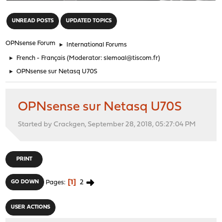
"
UNREAD POSTS
UPDATED TOPICS
OPNsense Forum
►
International Forums
►
French - Français
(Moderator:
slemoal@tiscom.fr
)
►
OPNsense sur Netasq U70S
OPNsense sur Netasq U70S
Started by Crackgen, September 28, 2018, 05:27:04 PM
PRINT
1
2
GO DOWN
Pages
USER ACTIONS