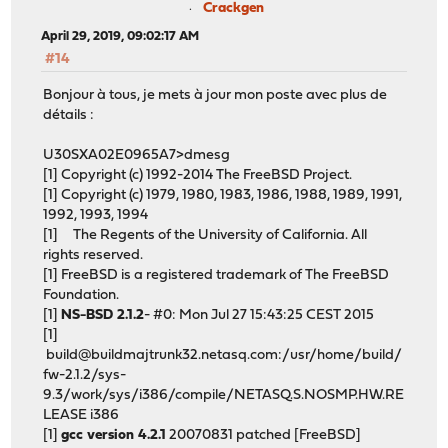
Crackgen
April 29, 2019, 09:02:17 AM
#14
Bonjour à tous, je mets à jour mon poste avec plus de
détails :
U30SXA02E0965A7>dmesg
[1] Copyright (c) 1992-2014 The FreeBSD Project.
[1] Copyright (c) 1979, 1980, 1983, 1986, 1988, 1989, 1991,
1992, 1993, 1994
[1] The Regents of the University of California. All
rights reserved.
[1] FreeBSD is a registered trademark of The FreeBSD
Foundation.
[1]
NS-BSD 2.1.2
- #0: Mon Jul 27 15:43:25 CEST 2015
[1]
build@buildmajtrunk32.netasq.com
:/usr/home/build/
fw-2.1.2/sys-
9.3/work/sys/i386/compile/NETASQ.S.NOSMP.HW.RE
LEASE i386
[1]
gcc version 4.2.1
20070831 patched [FreeBSD]