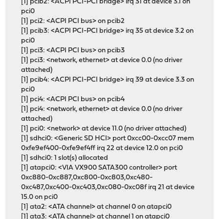
[1] pcib2: <ACPI PCI-PCI bridge> irq 31 at device 3.1 on
pci0
[1] pci2: <ACPI PCI bus> on pcib2
[1] pcib3: <ACPI PCI-PCI bridge> irq 35 at device 3.2 on
pci0
[1] pci3: <ACPI PCI bus> on pcib3
[1] pci3: <network, ethernet> at device 0.0 (no driver
attached)
[1] pcib4: <ACPI PCI-PCI bridge> irq 39 at device 3.3 on
pci0
[1] pci4: <ACPI PCI bus> on pcib4
[1] pci4: <network, ethernet> at device 0.0 (no driver
attached)
[1] pci0: <network> at device 11.0 (no driver attached)
[1] sdhci0: <Generic SD HCI> port 0xcc00-0xcc07 mem
0xfe9ef400-0xfe9ef4ff irq 22 at device 12.0 on pci0
[1] sdhci0: 1 slot(s) allocated
[1] atapci0: <VIA VX900 SATA300 controller> port
0xc880-0xc887,0xc800-0xc803,0xc480-
0xc487,0xc400-0xc403,0xc080-0xc08f irq 21 at device
15.0 on pci0
[1] ata2: <ATA channel> at channel 0 on atapci0
[1] ata3: <ATA channel> at channel 1 on atapci0