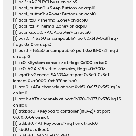
[1] pci5: <ACPI PCI bus> on pcib5
[1] acpi_button0: <Sleep Button> on acpi0
[1] acpi_button1: <Power Button> on acpi0
[1] acpi_tz0: <Thermal Zone> on acpi0
[1] acpi_tz1: <Thermal Zone> on acpi0
[1] acpi_acad0: <AC Adapter> on acpi0
[1] uart0: <16550 or compatible> port 0x3f8-0x3ff irq 4
flags 0x10 on acpi0
[1] uart1: <16550 or compatible> port 0x2f8-0x2ff irq 3
on acpi0
[1] sc0: <System console> at flags 0x100 on isa0
[1] sc0: VGA <16 virtual consoles, flags=0x300>
[1] vga0: <Generic ISA VGA> at port 0x3c0-0x3df
iomem 0xa0000-0xbffff on isa0
[1] ata0: <ATA channel> at port 0x1f0-0x1f7,0x3f6 irq 14
on isa0
[1] ata1: <ATA channel> at port 0x170-0x177,0x376 irq 15
on isa0
[1] atkbdc0: <Keyboard controller (i8042)> at port
0x60,0x64 on isa0
[1] atkbd0: <AT Keyboard> irq 1 on atkbdc0
[1] kbd0 at atkbd0
[1] atkbd0: [GIANT-LOCKED]