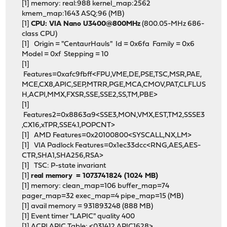
[1] memory: real:988 kernel_map:2562
kmem_map:1643 ASQ:96 (MB)
[1]
CPU: VIA Nano U3400@800MHz
(800.05-MHz 686-
class CPU)
[1] Origin = "CentaurHauls" Id = 0x6fa Family = 0x6
Model = 0xf Stepping = 10
[1]
Features=0xafc9fbff<FPU,VME,DE,PSE,TSC,MSR,PAE,
MCE,CX8,APIC,SEP,MTRR,PGE,MCA,CMOV,PAT,CLFLUS
H,ACPI,MMX,FXSR,SSE,SSE2,SS,TM,PBE>
[1]
Features2=0x8863a9<SSE3,MON,VMX,EST,TM2,SSSE3
,CX16,xTPR,SSE4.1,POPCNT>
[1] AMD Features=0x20100800<SYSCALL,NX,LM>
[1] VIA Padlock Features=0x1ec33dcc<RNG,AES,AES-
CTR,SHA1,SHA256,RSA>
[1] TSC: P-state invariant
[1]
real memory = 1073741824 (1024 MB)
[1] memory: clean_map=106 buffer_map=74
pager_map=32 exec_map=4 pipe_map=15 (MB)
[1] avail memory = 931893248 (888 MB)
[1] Event timer "LAPIC" quality 400
[1] ACPI APIC Table: <031412 APIC1628>