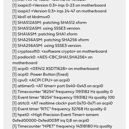
[1] ioapic0 <Version 0.3> irqs 0-23 on motherboard
[1] ioapic1 <Version 0.3> irqs 24-47 on motherboard
[1] kbd1 at kbdmux0
[1] SHA512ASM: patching SHA512 xform
[1] SHA512ASM: using SSSE3 version.
[1] SHA1ASM: patching SHA1 xform
[1] SHA256ASM: patching SHA256 xform
[1] SHA256ASM: using SSSE3 version.
[1] cryptosoft0: <software crypto> on motherboard
[1] padlock0: <AES-CBC,SHA1,SHA256> on
motherboard
[1] acpi0: <031412 XSDT1628> on motherboard
[1] acpi0: Power Button (fixed)
[1] cpu0: <ACPI CPU> on acpi0
[1] attimer0: <AT timer> port 0x40-0x43 on acpi0
[1] Timecounter "i8254" frequency 1193182 Hz quality 0
[1] Event timer "i8254" frequency 1193182 Hz quality 100
[1] atrtc0: <AT realtime clock> port 0x70-0x71 on acpi0
[1] Event timer "RTC" frequency 32768 Hz quality 0
[1] hpet0: <High Precision Event Timer> iomem
0xfed00000-0xfed003ff irq 0,8 on acpi0
[1] Timecounter "HPET" frequency 14318180 Hz quality