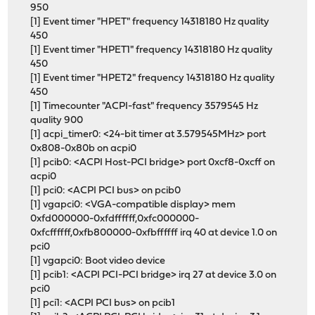
950
[1] Event timer "HPET" frequency 14318180 Hz quality
450
[1] Event timer "HPET1" frequency 14318180 Hz quality
450
[1] Event timer "HPET2" frequency 14318180 Hz quality
450
[1] Timecounter "ACPI-fast" frequency 3579545 Hz
quality 900
[1] acpi_timer0: <24-bit timer at 3.579545MHz> port
0x808-0x80b on acpi0
[1] pcib0: <ACPI Host-PCI bridge> port 0xcf8-0xcff on
acpi0
[1] pci0: <ACPI PCI bus> on pcib0
[1] vgapci0: <VGA-compatible display> mem
0xfd000000-0xfdffffff,0xfc000000-
0xfcffffff,0xfb800000-0xfbffffff irq 40 at device 1.0 on
pci0
[1] vgapci0: Boot video device
[1] pcib1: <ACPI PCI-PCI bridge> irq 27 at device 3.0 on
pci0
[1] pci1: <ACPI PCI bus> on pcib1