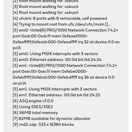
[2] Root mount waiting for: usbus4
[3] Root mount waiting for: usbus4
[4] Root mount waiting for: usbus4
[4] uhub4: 8 ports with 8 removable, self powered
[4] Trying to mount root from ufs:/dev/ufs/main []...
[5] em0: <Intel(R) PRO/1000 Network Connection 7.4.2>
port 0xdc00-0xdc1f mem 0xfeae0000-
0xfeafffff,0xfeadc000-0xfeadffff irq 32 at device 0.0 on
pci3
[5] em0: Using MSIX interrupts with 3 vectors
[5] em0: Ethernet address: 00:0d:b4:0d:24:24
[5] em1: <Intel(R) PRO/1000 Network Connection 7.4.2>
port 0xec00-0xec1f mem 0xfebe0000-
0xfebfffff,0xfebdc000-0xfebdffff irq 36 at device 0.0
on pci4
[5] em1: Using MSIX interrupts with 3 vectors
[5] em1: Ethernet address: 00:0d:b4:0d:24:25
[6] ASQ engine v7.0.0
[6] Using SSE3/SSE2
[6] 96MB total memory
[7] 82MB available for dynamic allocator
[9] md2.uzip: 533 x 16384 blocks