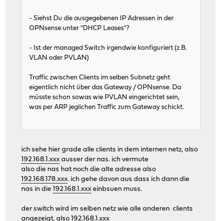
- Siehst Du die ausgegebenen IP Adressen in der
OPNsense unter "DHCP Leases"?
- Ist der managed Switch irgendwie konfiguriert (z.B.
VLAN oder PVLAN)
Traffic zwischen Clients im selben Subnetz geht
eigentlich nicht über das Gateway / OPNsense. Da
müsste schon sowas wie PVLAN eingerichtet sein,
was per ARP jeglichen Traffic zum Gateway schickt.
ich sehe hier grade alle clients in dem internen netz, also
192.168.1.xxx
ausser der nas. ich vermute
also die nas hat noch die alte adresse also
192.168.178.xxx
. ich gehe davon aus dass ich dann die
nas in die
192.168.1.xxx
einbsuen muss.
der switch wird im selben netz wie alle anderen clients
angezeigt, also
192.168.1.xxx