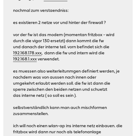
nochmal zum verstaendniss:
es existieren 2 netze vor und hinter der firewall ?
vor der fw ist das modem (momentan fritzbox - wird
durch die vigor 130 ersetzt) dann kommt die fw
und danach der interne teil. vorn befindet sich die
192.168.178.xxx
, dann die fw und intern wird die
192.168.1.xxx
verwendet.
es muessen also weiterleitunmgen definiert werden, je
nachdem was von aussen nach innen oder
umgekehrt erlaubt werden soll. die fw ist dann die
sperre zwischen den beiden netzen und schuetzt
das interne netz ( so soll es sein ).
selbstverständlich kann man auch mischformen
zusammenstellen.
ich will noch einen wlan-ap ins interne netz einbauen. die
fritzbox wird dann nur noch als telefonanlage