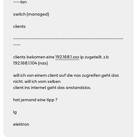
----lan
switch (managed)
clients
------------------------------------------------------------
----
clients bekomen eine
192.168.1.xxx
ip zugeteilt. z.b
192.168.1.104 (nas)
will ich von einem client auf die nas zugreifen geht das
nicht. will ich vom selben
client ins internet geht das anstandslos.
hat jemand eine tipp ?
lg
elektron