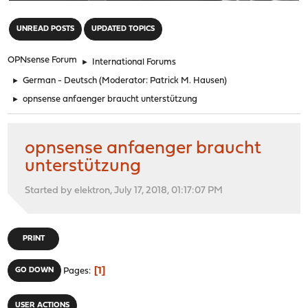
"
UNREAD POSTS
UPDATED TOPICS
OPNsense Forum
►
International Forums
►
German - Deutsch
(Moderator:
Patrick M. Hausen
)
►
opnsense anfaenger braucht unterstützung
opnsense anfaenger braucht
unterstützung
Started by elektron, July 17, 2018, 01:17:07 PM
PRINT
1
GO DOWN
Pages
USER ACTIONS