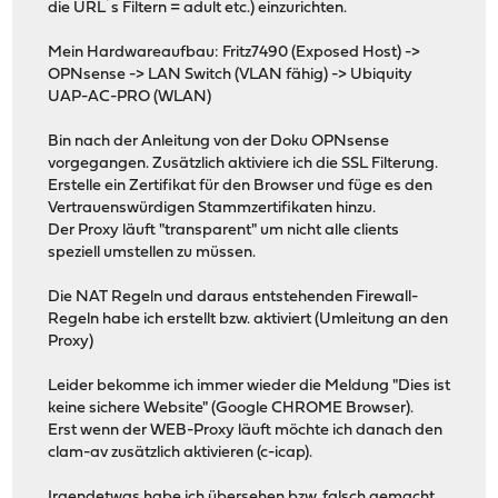
die URL´s Filtern = adult etc.) einzurichten.
Mein Hardwareaufbau: Fritz7490 (Exposed Host) ->
OPNsense -> LAN Switch (VLAN fähig) -> Ubiquity
UAP-AC-PRO (WLAN)
Bin nach der Anleitung von der Doku OPNsense
vorgegangen. Zusätzlich aktiviere ich die SSL Filterung.
Erstelle ein Zertifikat für den Browser und füge es den
Vertrauenswürdigen Stammzertifikaten hinzu.
Der Proxy läuft "transparent" um nicht alle clients
speziell umstellen zu müssen.
Die NAT Regeln und daraus entstehenden Firewall-
Regeln habe ich erstellt bzw. aktiviert (Umleitung an den
Proxy)
Leider bekomme ich immer wieder die Meldung "Dies ist
keine sichere Website" (Google CHROME Browser).
Erst wenn der WEB-Proxy läuft möchte ich danach den
clam-av zusätzlich aktivieren (c-icap).
Irgendetwas habe ich übersehen bzw. falsch gemacht.