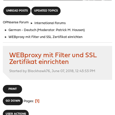
"
UNREAD POSTS
UPDATED TOPICS
OPNsense Forum
►
International Forums
►
German - Deutsch
(Moderator:
Patrick M. Hausen
)
►
WEBproxy mit Filter und SSL Zertifikat einrichten
WEBproxy mit Filter und SSL
Zertifikat einrichten
Started by Blackhawk76, June 07, 2018, 12:43:53 PM
PRINT
1
GO DOWN
Pages
USER ACTIONS