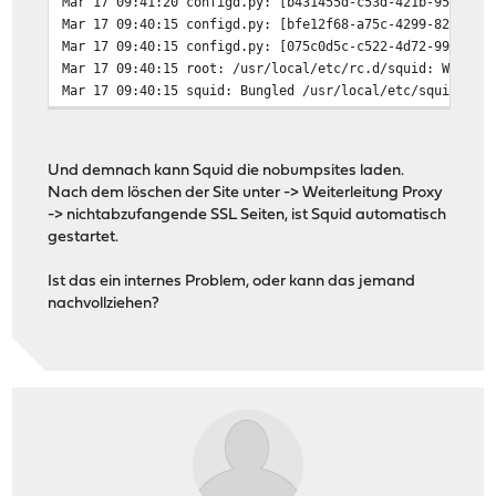
Mar 17 09:41:20
configd.py: [b431455d-c53d-421b-954f-ad
Mar 17 09:40:15
configd.py: [bfe12f68-a75c-4299-8221-1b
Mar 17 09:40:15
configd.py: [075c0d5c-c522-4d72-993a-49
Mar 17 09:40:15
root: /usr/local/etc/rc.d/squid: WARNIN
Mar 17 09:40:15
squid: Bungled /usr/local/etc/squid/squ
Mar 17 09:40:14
squid: Bungled /usr/local/etc/squid/squ
Und demnach kann Squid die nobumpsites laden.
Nach dem löschen der Site unter -> Weiterleitung Proxy
-> nichtabzufangende SSL Seiten, ist Squid automatisch
gestartet.
Ist das ein internes Problem, oder kann das jemand
nachvollziehen?