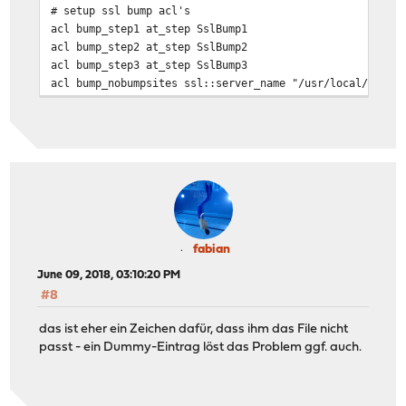
# setup ssl bump acl's
acl bump_step1 at_step SslBump1
acl bump_step2 at_step SslBump2
acl bump_step3 at_step SslBump3
acl bump_nobumpsites ssl::server_name "/usr/local/etc/s
fabian
June 09, 2018, 03:10:20 PM
#8
das ist eher ein Zeichen dafür, dass ihm das File nicht
passt - ein Dummy-Eintrag löst das Problem ggf. auch.