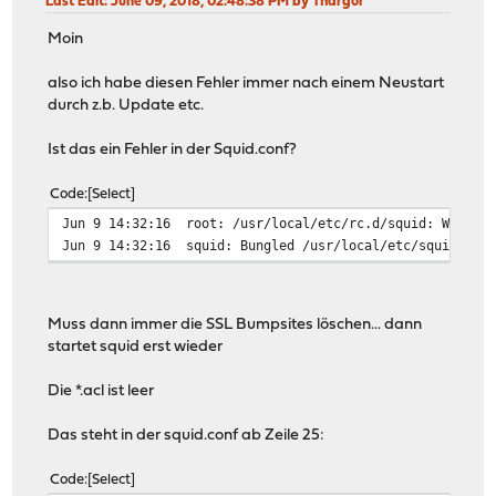
Last Edit
: June 09, 2018, 02:48:38 PM by Thargor
Moin
also ich habe diesen Fehler immer nach einem Neustart
durch z.b. Update etc.
Ist das ein Fehler in der Squid.conf?
Code
Select
Jun 9 14:32:16
root: /usr/local/etc/rc.d/squid: WARNIN
Jun 9 14:32:16
squid: Bungled /usr/local/etc/squid/squ
Muss dann immer die SSL Bumpsites löschen... dann
startet squid erst wieder
Die *.acl ist leer
Das steht in der squid.conf ab Zeile 25:
Code
Select