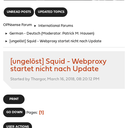
"
UNREAD POSTS
UPDATED TOPICS
OPNsense Forum
►
International Forums
►
German - Deutsch
(Moderator:
Patrick M. Hausen
)
►
[ungelöst] Squid - Webproxy startet nicht nach Update
[ungelöst] Squid - Webproxy
startet nicht nach Update
Started by Thargor, March 16, 2018, 08:20:12 PM
PRINT
1
GO DOWN
Pages
USER ACTIONS