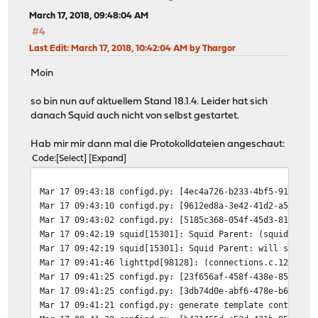
March 17, 2018, 09:48:04 AM
#4
Last Edit
: March 17, 2018, 10:42:04 AM by Thargor
Moin
so bin nun auf aktuellem Stand 18.1.4. Leider hat sich
danach Squid auch nicht von selbst gestartet.
Hab mir mir dann mal die Protokolldateien angeschaut:
Code
Select
Expand
Mar 17 09:43:18
configd.py: [4ec4a726-b233-4bf5-913b-1f
Mar 17 09:43:10
configd.py: [9612ed8a-3e42-41d2-a54e-d5
Mar 17 09:43:02
configd.py: [5185c368-054f-45d3-818d-a9
Mar 17 09:42:19
squid[15301]: Squid Parent: (squid-1) p
Mar 17 09:42:19
squid[15301]: Squid Parent: will start 
Mar 17 09:41:46
lighttpd[98128]: (connections.c.127) (w
Mar 17 09:41:25
configd.py: [23f656af-458f-438e-85b6-0b
Mar 17 09:41:25
configd.py: [3db74d0e-abf6-478e-b6c7-05
Mar 17 09:41:21
configd.py: generate template container