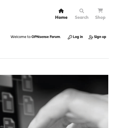
Home
Search
Shop
Welcome to
OPNsense Forum
.
Log in
Sign up