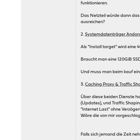
funktionieren.
Das Netzteil würde dann das 
ausreichen?
2.
Systemdatenträger Andor
Als "Install target" wird ein
Braucht man eine 120GiB SSD
Und muss man beim kauf eine
3.
Caching Proxy & Traffic Sh
Über diese beiden Dienste ha
(Updates), und Traffic Shapin
"Internet Last" ohne Verzög
Wäre die von mir vorgeschl
Falls sich jemand die Zeit n