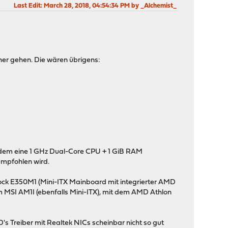
Last Edit
: March 28, 2018, 04:54:34 PM by _Alchemist_
her gehen. Die wären übrigens:
n dem eine 1 GHz Dual-Core CPU + 1 GiB RAM
empfohlen wird.
Rock E350M1 (Mini-ITX Mainboard mit integrierter AMD
 MSI AM1I (ebenfalls Mini-ITX), mit dem AMD Athlon
s Treiber mit Realtek NICs scheinbar nicht so gut