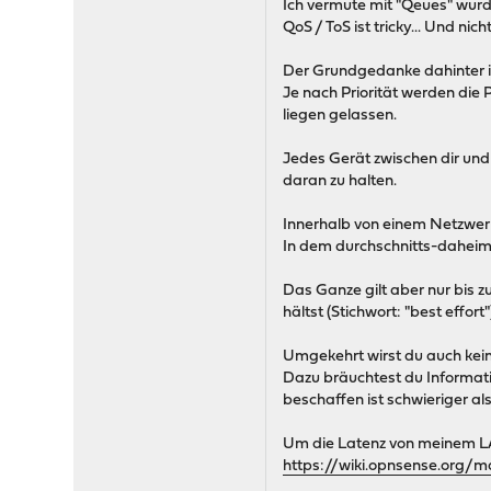
Ich vermute mit "Qeues" wurd
QoS / ToS ist tricky... Und nicht
Der Grundgedanke dahinter is
Je nach Priorität werden die
liegen gelassen.
Jedes Gerät zwischen dir und 
daran zu halten.
Innerhalb von einem Netzwerk 
In dem durchschnitts-daheim-
Das Ganze gilt aber nur bis z
hältst (Stichwort: "best effo
Umgekehrt wirst du auch kein
Dazu bräuchtest du Informati
beschaffen ist schwieriger als 
Um die Latenz von meinem LAN
https://wiki.opnsense.org/