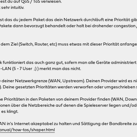
est du auf QoS / ToS verwiesen.
 sehr intuitiv.
t das du jedem Paket das dein Netzwerk durchläuft eine Priorität gib
 Pakete dann bevorzugt behandelt oder halt bei drohender congestion
dem Ziel (Switch, Router, etc) muss etwas mit dieser Priorität anfange
funktioniert das auch ganz gut, sofern man alle Geräte administriert 
LAN (5 - 7 User ;) ) merkt man das nicht.
u deiner Netzwerkgrenze (WAN, Upstream). Deinen Provider wird es nic
rt"). Deine gesetzten Prioritäten werden verworfen oder umgeschrieben
e Prioritäten in den Paketen von deinem Provider finden (WAN, Downs
onen über die Netzbereiche auf denen die Spieleserver liegen und/ode
es klingt.
 in's Internet akzeptabel zu halten und Sättigung der Bandbreite z
manual/how-tos/shaper.html