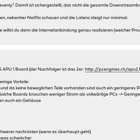
 evenly". Damit ist sichergestellt, das nicht die gesamte Downstream
en, nebenher Netflix schauen und die Latenz steigt nur minimal.
willst du denn die Internetanbindung genau realisieren (welcher Prov
APU 1 Board (der Nachfolger ist das 2er:
http://pcengines.ch/apu2
nige Vorteile:
und da keine beweglichen Teile vorhanden sind auch ein geringeres Ri
Solche Boards brauchen weniger Strom als vollwärtige PCs -> Gering
an auch ein Gehäuse
chwerer nachrüsten (wenn es überhaupt geht)
 etwas schwächer