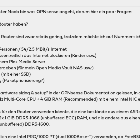
letter Noob bin was OPNsense angeht, darum hier ein paar Fragen:
Router haben?
outer sind zwar relativ gering, trotzdem möchte ich auf Nummer sic
Personen / 54/2,5 MBit/s Internet
n zeitlich das Internet blockieren (Kinder usw.)
inem Plex Media Server
vergeben (für mein Open Media Vault NAS usw.)
(mit einer SSD)
g (Paketpriorisierung?)
"Hardware sizing & setup" in der OPNsense Dokumentation gelesen, i
GHz Multi-Core CPU + 4 GiB RAM (Recommended) mit einem intel NIC 
ch für den Router verwenden könnte, die eine bestände aus einem AS
 2x 1 GiB DDR3-1066 (unbuffered ECC) RAM, und die andere aus einem
 (unbuffered) DDR3-1600.
lich eine Intel PRO/1000 PT (dual 1000Base-T) verwenden, da FreeBSD'