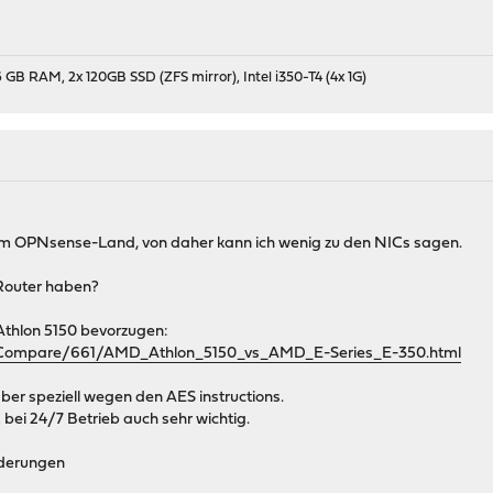
 GB RAM, 2x 120GB SSD (ZFS mirror), Intel i350-T4 (4x 1G)
u im OPNsense-Land, von daher kann ich wenig zu den NICs sagen.
 Router haben?
Athlon 5150 bevorzugen:
/Compare/661/AMD_Athlon_5150_vs_AMD_E-Series_E-350.html
ber speziell wegen den AES instructions.
 bei 24/7 Betrieb auch sehr wichtig.
rderungen