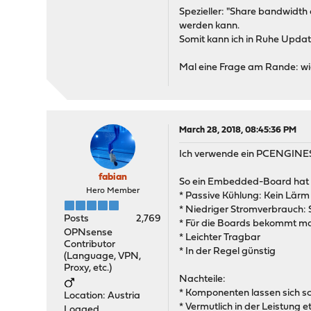
Spezieller: "Share bandwidth
werden kann.
Somit kann ich in Ruhe Updat
Mal eine Frage am Rande: wie 
March 28, 2018, 08:45:36 PM
Ich verwende ein PCENGINES 
fabian
So ein Embedded-Board hat ei
Hero Member
* Passive Kühlung: Kein Lärm 
* Niedriger Stromverbrauch: 
Posts
2,769
* Für die Boards bekommt m
OPNsense
* Leichter Tragbar
Contributor
* In der Regel günstig
(Language, VPN,
Proxy, etc.)
Nachteile:
* Komponenten lassen sich s
Location: Austria
* Vermutlich in der Leistung
Logged