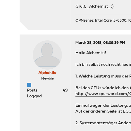
Gruß, _Alchemist_ :)
OPNsense: Intel Core i5-6500, 16
March 28, 2018, 08:09:39 PM
Hallo Alchemist!
Ich bin selbst noch recht ne
Alphakilo
1. Welche Leistung muss der
Newbie
Bei den CPUs würde ich den 
Posts
49
http://www.cpu-world.com
Logged
Einmal wegen der Leistung, a
Auf der anderen Seite ist ECC
2. Systemdatenträger Ando