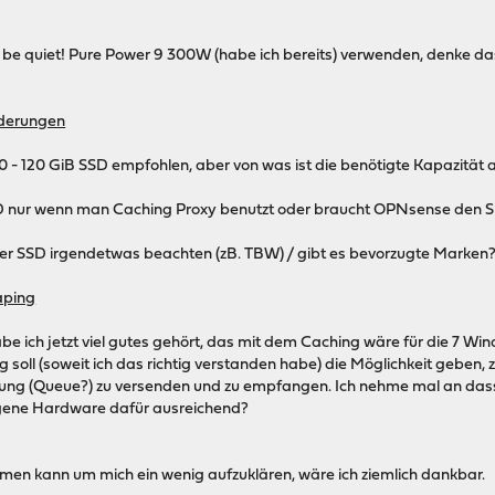
be quiet! Pure Power 9 300W (habe ich bereits) verwenden, denke das
derungen
e 40 - 120 GiB SSD empfohlen, aber von was ist die benötigte Kapazität
 nur wenn man Caching Proxy benutzt oder braucht OPNsense den Sp
r SSD irgendetwas beachten (zB. TBW) / gibt es bevorzugte Marken
aping
be ich jetzt viel gutes gehört, das mit dem Caching wäre für die 7 W
g soll (soweit ich das richtig verstanden habe) die Möglichkeit geben, 
erung (Queue?) zu versenden und zu empfangen. Ich nehme mal an das
agene Hardware dafür ausreichend?
ehmen kann um mich ein wenig aufzuklären, wäre ich ziemlich dankbar.