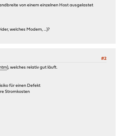
bandbreite von einem einzelnen Host ausgelastet
ider, welches Modem, ...)?
#2
.htm
), welches relativ gut läuft.
siko für einen Defekt
ere Stromkosten