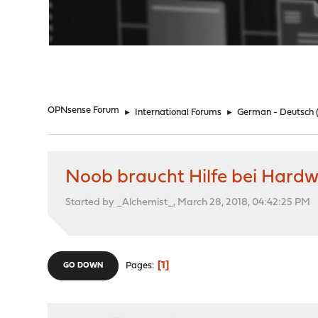
"
OPNsense Forum
►
International Forums
►
German - Deutsch
Noob braucht Hilfe bei Hard
Started by _Alchemist_, March 28, 2018, 04:42:25 PM
1
Pages
GO DOWN