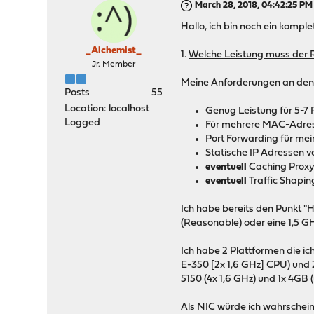
March 28, 2018, 04:42:25 PM
Hallo, ich bin noch ein komp
_Alchemist_
1.
Welche Leistung muss der 
Jr. Member
Meine Anforderungen an den R
Posts
55
Location: localhost
Genug Leistung für 5-7 
Logged
Für mehrere MAC-Adresse
Port Forwarding für me
Statische IP Adressen 
eventuell
Caching Proxy 
eventuell
Traffic Shapin
Ich habe bereits den Punkt 
(Reasonable) oder eine 1,5 
Ich habe 2 Plattformen die i
E-350 [2x 1,6 GHz] CPU) und
5150 (4x 1,6 GHz) und 1x 4GB
Als NIC würde ich wahrschein