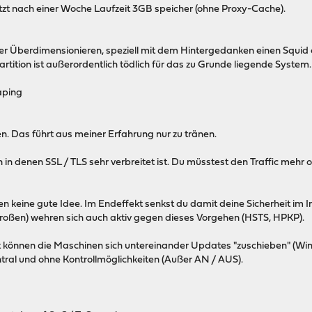
etzt nach einer Woche Laufzeit 3GB speicher (ohne Proxy-Cache).
er Überdimensionieren, speziell mit dem Hintergedanken einen Squid 
Partition ist außerordentlich tödlich für das zu Grunde liegende System.
aping
n. Das führt aus meiner Erfahrung nur zu tränen.
en in denen SSL / TLS sehr verbreitet ist. Du müsstest den Traffic me
en keine gute Idee. Im Endeffekt senkst du damit deine Sicherheit im In
e großen) wehren sich auch aktiv gegen dieses Vorgehen (HSTS, HPKP).
können die Maschinen sich untereinander Updates "zuschieben" (Wind
ral und ohne Kontrollmöglichkeiten (Außer AN / AUS).