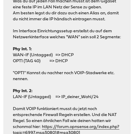
Was du auf jeden Fall machen musst ist dem Gigaset
eine feste IP im LAN Netz der Sense zu geben.
Am besten legst du dir dazu auch einen Alias an, damit
du nicht immer die IP händisch eintragen musst.
Im Interface Einrichtungssetup erstellst du auf dem
Netzwerkinterface welches "WAN" sein soll 2 Segmente:
Phy Int. 1:
WAN-IF (Untagged) => DHCP
OPT1 (TAG 40) => DHCP
"OPT1" Kannst du nachher noch VOIP-Stadwerke etc.
nennen.
Phy Int. 2:
LAN-IF (Untagged) => IP_deiner_Wahl/24
Damit VOIP funktioniert musst du jetzt noch
entsprechende Firewall Regeln erstellen. Und die NAT
Regel. So einen ähnlichen Fall wie deinen hatten wir
schonmal hier:
https://forum.opnsense.org/index.php?
topic=6997.msg30801#msg30801