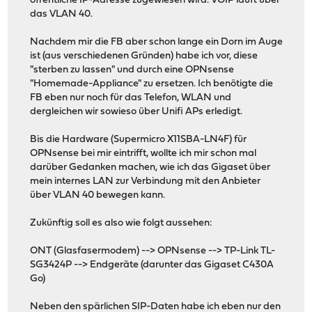
öffentliche IP-Adresse zugewiesen wird. VOIP läuft über
das VLAN 40.
Nachdem mir die FB aber schon lange ein Dorn im Auge
ist (aus verschiedenen Gründen) habe ich vor, diese
"sterben zu lassen" und durch eine OPNsense
"Homemade-Appliance" zu ersetzen. Ich benötigte die
FB eben nur noch für das Telefon, WLAN und
dergleichen wir sowieso über Unifi APs erledigt.
Bis die Hardware (Supermicro X11SBA-LN4F) für
OPNsense bei mir eintrifft, wollte ich mir schon mal
darüber Gedanken machen, wie ich das Gigaset über
mein internes LAN zur Verbindung mit den Anbieter
über VLAN 40 bewegen kann.
Zukünftig soll es also wie folgt aussehen:
ONT (Glasfasermodem) --> OPNsense --> TP-Link TL-
SG3424P --> Endgeräte (darunter das Gigaset C430A
Go)
Neben den spärlichen SIP-Daten habe ich eben nur den