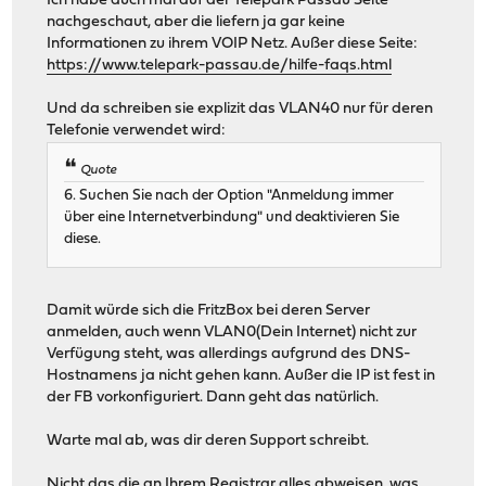
Ich habe auch mal auf der Telepark Passau Seite
nachgeschaut, aber die liefern ja gar keine
Informationen zu ihrem VOIP Netz. Außer diese Seite:
https://www.telepark-passau.de/hilfe-faqs.html
Und da schreiben sie explizit das VLAN40 nur für deren
Telefonie verwendet wird:
Quote
6. Suchen Sie nach der Option "Anmeldung immer
über eine Internetverbindung" und deaktivieren Sie
diese.
Damit würde sich die FritzBox bei deren Server
anmelden, auch wenn VLAN0(Dein Internet) nicht zur
Verfügung steht, was allerdings aufgrund des DNS-
Hostnamens ja nicht gehen kann. Außer die IP ist fest in
der FB vorkonfiguriert. Dann geht das natürlich.
Warte mal ab, was dir deren Support schreibt.
Nicht das die an Ihrem Registrar alles abweisen, was