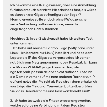
Ich bekomme eine IP zugewiesen, aber eine Anmeldung
funktioniert auch hier nicht. Mir scheint es fast, als würde
es dann an der Gigaset-Konfiguration liegen?
Normalerweise sollte er doch ohne FW dazwischen
seine Verbindung aufbauen könne, wenn die
eingetragenen Daten stimmen...
Nachtrag 2: In der Zwischenzeit habe ich weitere Test
unternommen:
1. Ich habe auf meinem Laptop Ekiga (Softphone unter
Linux - ich benutze nur Linux) installiert und habe dem
Laptop die IP des Gigasets verpasst (das ich vorher
natrülich vom Netz genommen habe). Resultat: Ich kann
die IPs des VLAN40 pinge, kann den Registrar
ngn.telepark-passau.de
aber nicht auflösen. Löse ich
die Domain vorher auf meinem anderen Rechner zur IP
auf und nutze die IP direkt als Registrar, dann erhalte ich
von Ekiga die Meldung: "Verweigert, bitte überprüfen
Sie, dass Benutzername und Passwort korrekt sind!".
2. Ich habe testweise die Fritbox wieder angeworfen,
welche sofort eine Verbindung mit dem Registrar