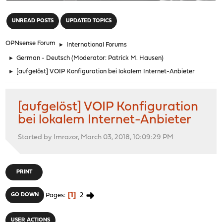
"
UNREAD POSTS
UPDATED TOPICS
OPNsense Forum
►
International Forums
►
German - Deutsch
(Moderator:
Patrick M. Hausen
)
►
[aufgelöst] VOIP Konfiguration bei lokalem Internet-Anbieter
[aufgelöst] VOIP Konfiguration
bei lokalem Internet-Anbieter
Started by Imrazor, March 03, 2018, 10:09:29 PM
PRINT
1
2
GO DOWN
Pages
USER ACTIONS