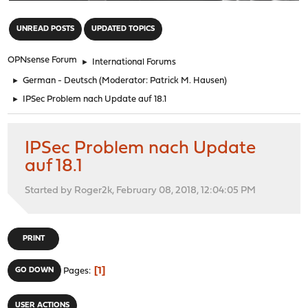
"
UNREAD POSTS
UPDATED TOPICS
OPNsense Forum
►
International Forums
►
German - Deutsch
(Moderator:
Patrick M. Hausen
)
►
IPSec Problem nach Update auf 18.1
IPSec Problem nach Update
auf 18.1
Started by Roger2k, February 08, 2018, 12:04:05 PM
PRINT
1
GO DOWN
Pages
USER ACTIONS