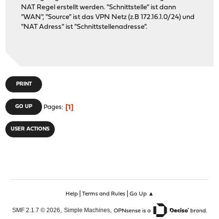
NAT Regel erstellt werden. "Schnittstelle" ist dann
"WAN", "Source" ist das VPN Netz (z.B 172.16.1.0/24) und
"NAT Adress" ist "Schnittstellenadresse".
PRINT
1
GO UP
Pages
USER ACTIONS
|
|
Help
Terms and Rules
Go Up ▲
,
,
SMF 2.1.7 © 2026
Simple Machines