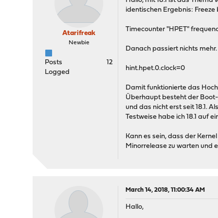
Hallo, mit 18.1 ist das Thema
identischen Ergebnis: Freeze 
Timecounter "HPET" frequency
Atarifreak
Newbie
Danach passiert nichts mehr. 
Posts
12
hint.hpet.0.clock=0
Logged
Damit funktionierte das Hoch
Überhaupt besteht der Boot-
und das nicht erst seit 18.1.
Testweise habe ich 18.1 auf e
Kann es sein, dass der Kernel
Minorrelease zu warten und 
March 14, 2018, 11:00:34 AM
Hallo,