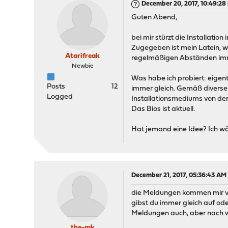
December 20, 2017, 10:49:28
Guten Abend,
bei mir stürzt die Installati
Zugegeben ist mein Latein, w
Atarifreak
regelmäßigen Abständen imm
Newbie
Was habe ich probiert: eigent
Posts
12
immer gleich. Gemäß diverser 
Logged
Installationsmediums von der
Das Bios ist aktuell.
Hat jemand eine Idee? Ich wä
December 21, 2017, 05:36:43 AM
die Meldungen kommen mir vi
gibst du immer gleich auf ode
Meldungen auch, aber nach we
the-mk