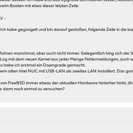
 wieder aktuell: Ich habe erst das Upgrade durchlaufen lassen, Abstur
beim Booten mit etwa dieser letzten Zeile:
 ...
Ich habe gegoogelt und bin darauf gestoßen, folgende Zeile in die lo
fahren manchmal, aber auch nicht immer. Gelegentlich hing sich der 
Log mit dem neuen Kernel aus jeder Menge Fehlermeldungen, auch w
 Also habe ich erstmal ein Downgrade gemacht.
inem alten Intel NUC mit USB-LAN als zweites LAN installiert. Das ganz
 von FreeBSD immer etwas der aktuellen Hardware hinterher hinkt, ähnl
es dann noch einmal zu versuchen?