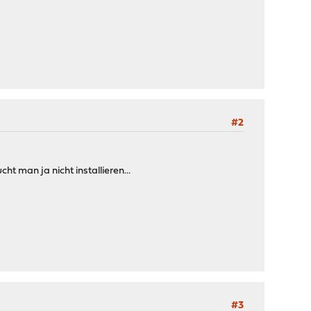
#2
 man ja nicht installieren...
#3