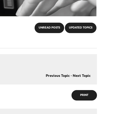
UNREAD POSTS
UPDATED TOPICS
Previous Topic
-
Next Topic
PRINT