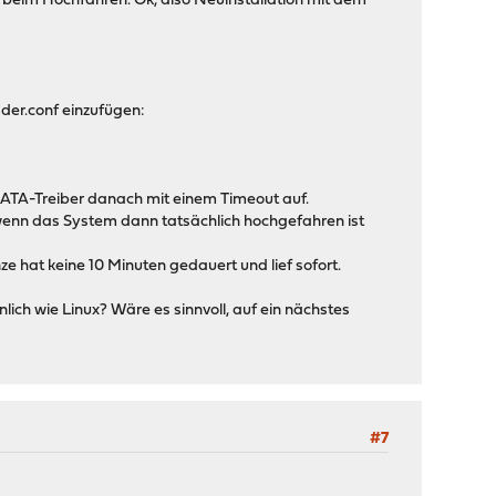
z beim Hochfahren. Ok, also Neuinstallation mit dem
ader.conf einzufügen:
SATA-Treiber danach mit einem Timeout auf.
enn das System dann tatsächlich hochgefahren ist
e hat keine 10 Minuten gedauert und lief sofort.
ich wie Linux? Wäre es sinnvoll, auf ein nächstes
#7