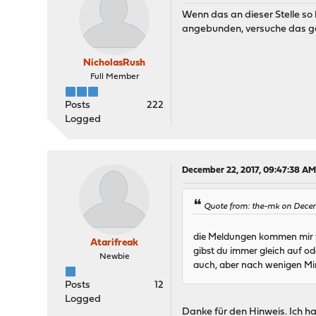
Wenn das an dieser Stelle so 
angebunden, versuche das gan
NicholasRush
Full Member
Posts
222
Logged
December 22, 2017, 09:47:38 A
Quote from: the-mk on Decem
die Meldungen kommen mir v
Atarifreak
gibst du immer gleich auf od
Newbie
auch, aber nach wenigen Min
Posts
12
Logged
Danke für den Hinweis. Ich ha