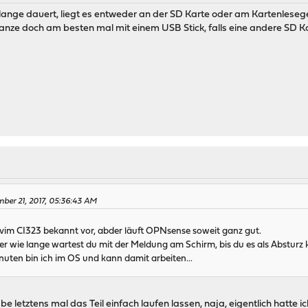
lange dauert, liegt es entweder an der SD Karte oder am Kartenlesege
ze doch am besten mal mit einem USB Stick, falls eine andere SD Kart
M
ber 21, 2017, 05:36:43 AM
im CI323 bekannt vor, abder läuft OPNsense soweit ganz gut.
er wie lange wartest du mit der Meldung am Schirm, bis du es als Absturz 
uten bin ich im OS und kann damit arbeiten...
be letztens mal das Teil einfach laufen lassen, naja, eigentlich hatte 