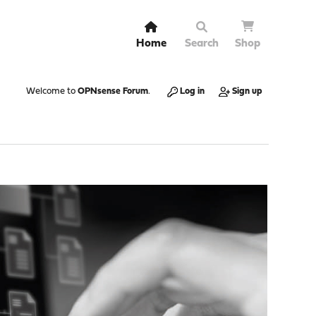
Home
Search
Shop
Welcome to
OPNsense Forum
.
Log in
Sign up