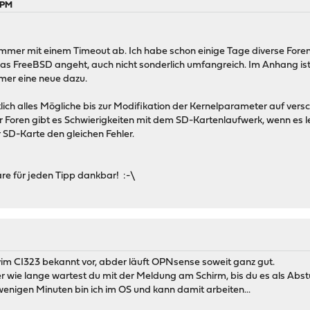
 PM
on immer mit einem Timeout ab. Ich habe schon einige Tage diverse Fo
as FreeBSD angeht, auch nicht sonderlich umfangreich. Im Anhang is
er eine neue dazu.
lich alles Mögliche bis zur Modifikation der Kernelparameter auf versch
Foren gibt es Schwierigkeiten mit dem SD-Kartenlaufwerk, wenn es lee
 SD-Karte den gleichen Fehler.
re für jeden Tipp dankbar! :-\
m CI323 bekannt vor, abder läuft OPNsense soweit ganz gut.
r wie lange wartest du mit der Meldung am Schirm, bis du es als Abstu
nigen Minuten bin ich im OS und kann damit arbeiten...