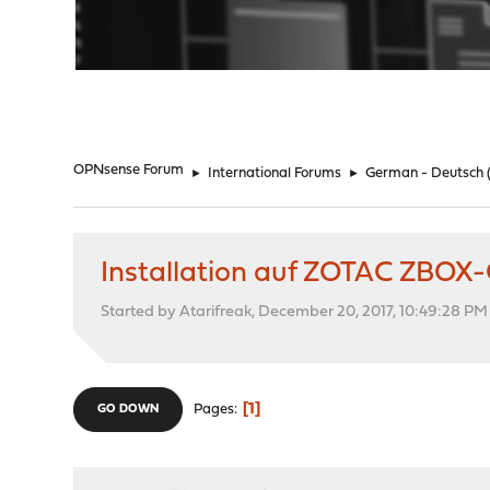
"
OPNsense Forum
►
International Forums
►
German - Deutsch
Installation auf ZOTAC ZBOX
Started by Atarifreak, December 20, 2017, 10:49:28 PM
1
Pages
GO DOWN