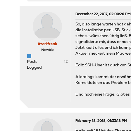
December 22, 2017, 02:00:26 PM
So, also lange warten hat geh
die Installation per USB-Stic
sehr zu wünschen übrig ließ.
signalisierte mir, dass er noc
Atarifreak
Jetzt läuft alles und ich kan
Newbie
Aktuell meckert mein Mac we
Posts
12
Edit: SSH-User ist auch am S
Logged
Allerdings kommt der erwähnte
Kerneldateien das Problem beh
Und noch eine Frage: Gibt es
February 18, 2018, 01:33:18 PM