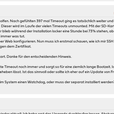
olfen. Nach gefühlten 397 mal Timeout ging es tatsächlich weiter und di
k. Dieser wird im Laufe der vielen Timeouts unmounted. Mit der SD-Kar
 Er blieb während der Installation locker eine Stunde bei 73% stehen
h immer was tut.
n per Web konfigurieren. Nun muss ich erstmal schauen, wie ich mir SS
gen dem Zertifikat.
tart. Danke für den entscheidenden Hinweis.
 Timeout noch immer und sorgt so für eine ziemlich lange Bootzeit. I
eben lässt. Ist das sinnvoll oder sollte ich eher auf ein Update von
 im System einen Watchdog, oder muss der separat installiert werden