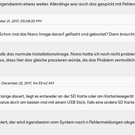
h irgendwann etwas weiter. Allerdings war auch das gespickt mit Fehl
ber 21, 2017, 05:08:20 PM
 Schon mal das Nano Image darauf geflasht und gebootet? Dann braucht man
alls das normale Installationsimage. Nano hatte ich noch nicht probier
aus, dass hier das gleiche passieren würde, da das Problem vermutli
 December 22, 2017, 04:33:42 AM
 lange dauert, liegt es entweder an der SD Karte oder am Kartenlesegerät 
nze doch am besten mal mit einem USB Stick, falls eine andere SD Karte ni
obiert, der wird irgendwann vom System nach n Fehlermeldungen abg