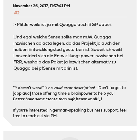
November 26, 2017, 11:37:41 PM
#2
> Mittlerweile ist ja mit Quagga auch BGP dabei.
Und egal welche Sense sollte man m.W. Quagga
inzwischen ad acta legen, da das Projekt ja auch den
halben Entwicklungstod gestorben ist. Soweit ich weiß
konzentriert sich die Entwicklungspower inzwischen bei
FRR, weshalb das Paket ja inzwischen alternativ zu
Quagga bei pfSense mit drin ist.
"It doesn't work!" is no valid error description!
- Don't forget to
[applaud] those offering time & brainpower to help you!
Better have some *sense than no(n)sense at all! ;)
If you're interested in german-speaking business support, feel
free to reach out via PM.