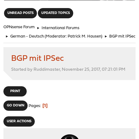
"
UNREAD POSTS
UPDATED TOPICS
OPNsense Forum
►
International Forums
►
German - Deutsch
(Moderator:
Patrick M. Hausen
)
►
BGP mit IPSec
BGP mit IPSec
Started by Ruddimaster, November 25, 2017, 07:21:01 PM
PRINT
1
GO DOWN
Pages
USER ACTIONS