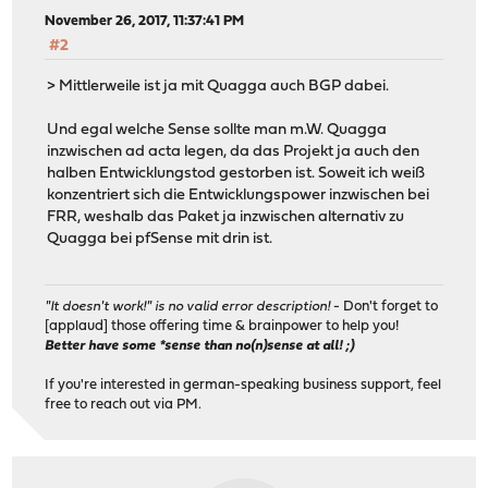
November 26, 2017, 11:37:41 PM
#2
> Mittlerweile ist ja mit Quagga auch BGP dabei.
Und egal welche Sense sollte man m.W. Quagga
inzwischen ad acta legen, da das Projekt ja auch den
halben Entwicklungstod gestorben ist. Soweit ich weiß
konzentriert sich die Entwicklungspower inzwischen bei
FRR, weshalb das Paket ja inzwischen alternativ zu
Quagga bei pfSense mit drin ist.
"It doesn't work!" is no valid error description!
- Don't forget to
[applaud] those offering time & brainpower to help you!
Better have some *sense than no(n)sense at all! ;)
If you're interested in german-speaking business support, feel
free to reach out via PM.