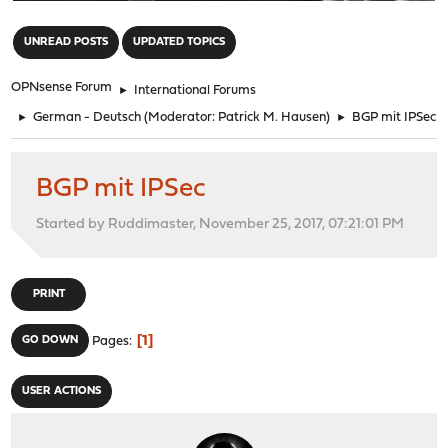
"
UNREAD POSTS
UPDATED TOPICS
OPNsense Forum
►
International Forums
►
German - Deutsch
(Moderator:
Patrick M. Hausen
)
►
BGP mit IPSec
BGP mit IPSec
Started by Ruddimaster, November 25, 2017, 07:21:01 PM
PRINT
1
GO DOWN
Pages
USER ACTIONS