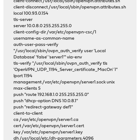
client-connect /usr/local/sbin/openvpn.attributes.sh
client-disconnect /usr/local/sbin/openvpn.attributes.sh
local 100.93.0.154
tls-server
server 10.0.8.0 255.255.255.0
client-config-dir /var/etc/openvpn-csc/1
username-as-common-name
auth-user-pass-verify
"/usr/local/sbin/ovpn_auth_verify user 'Local
Database' 'false' 'server1'" via-env
tls-verify "/usr/local/sbin/ovpn_auth_verify tls
'OpenVPN_UDP_1194_Server_certificate_MacOn' 1"
lport 1194
management /var/etc/openvpn/server1.sock unix
max-clients 5
push "route 192.168.1.0 255.255.255.0"
push "dhcp-option DNS 10.0.8.1"
push "redirect-gateway def1"
client-to-client
ca /var/etc/openvpn/server1.ca
cert /var/etc/openvpn/server1.cert
key /var/etc/openvpn/server1.key
dh /usr/local/etc/dh-parameters.4096