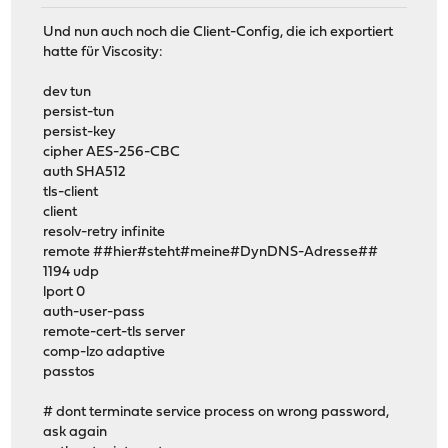
Und nun auch noch die Client-Config, die ich exportiert
hatte für Viscosity:
dev tun
persist-tun
persist-key
cipher AES-256-CBC
auth SHA512
tls-client
client
resolv-retry infinite
remote ##hier#steht#meine#DynDNS-Adresse##
1194 udp
lport 0
auth-user-pass
remote-cert-tls server
comp-lzo adaptive
passtos
# dont terminate service process on wrong password,
ask again