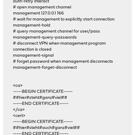
auth-retry interact
# open management channel
management 127.0.0.1 166
# wait for management to explicitly start connection
management-hold
# query management channel for user/pass
management-query-passwords
# disconnect VPN when management program
connection is closed
management-signal
# forget password when management disconnects
management-forget-disconnect
<ca>
-----BEGIN CERTIFICATE-----
##hier#steht#ganz#viel##
-----END CERTIFICATE-----
</ca>
<cert>
-----BEGIN CERTIFICATE-----
##hier#steht#auch#ganz#viel##
-----END CERTIFICATE-----