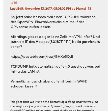
#16
Last Edit
: November 13, 2017, 05:01:02 PM by Marcel_75
So, jetzt habe ich noch mal einen TCPDUMP während
des OpenVPN-Einwahlversuchs direkt auf der
OPNsense laufen lassen.
Allerdings gibt es da gar keine Zeile mit VPN Infos? Und
auch die IP des Hotspot (80.187.114.114) ist da gar nicht zu
sehen?
https://pastebin.com/raw/BHXb5QtB
TCPDUMP hat automatisch auf em0 geschaut, was bei
mir ja das LAN ist.
Vermutlich muss ich aber auf em1 (bei mir WAN)
schauen lassen?
The fact that we live at the bottom of a deep gravity well, on
the surface of a gas covered planet going around a nuclear
fireball 90 million miles away and think this to be normal is