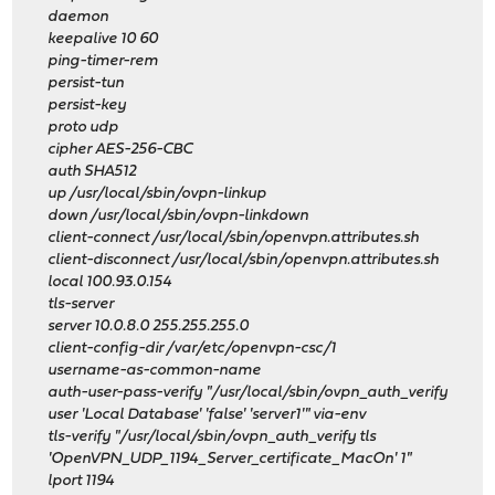
daemon
keepalive 10 60
ping-timer-rem
persist-tun
persist-key
proto udp
cipher AES-256-CBC
auth SHA512
up /usr/local/sbin/ovpn-linkup
down /usr/local/sbin/ovpn-linkdown
client-connect /usr/local/sbin/openvpn.attributes.sh
client-disconnect /usr/local/sbin/openvpn.attributes.sh
local 100.93.0.154
tls-server
server 10.0.8.0 255.255.255.0
client-config-dir /var/etc/openvpn-csc/1
username-as-common-name
auth-user-pass-verify "/usr/local/sbin/ovpn_auth_verify
user 'Local Database' 'false' 'server1'" via-env
tls-verify "/usr/local/sbin/ovpn_auth_verify tls
'OpenVPN_UDP_1194_Server_certificate_MacOn' 1"
lport 1194