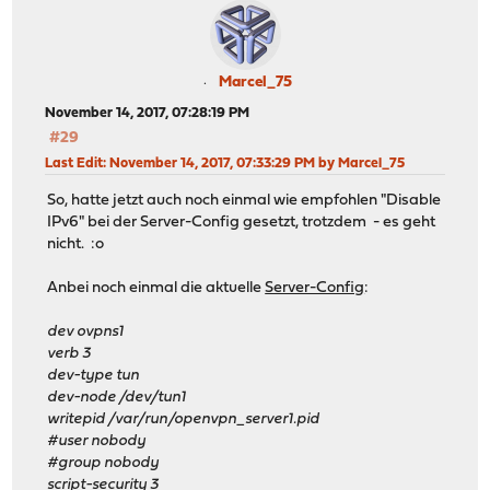
Marcel_75
November 14, 2017, 07:28:19 PM
#29
Last Edit
: November 14, 2017, 07:33:29 PM by Marcel_75
So, hatte jetzt auch noch einmal wie empfohlen "Disable
IPv6" bei der Server-Config gesetzt, trotzdem - es geht
nicht. :o
Anbei noch einmal die aktuelle
Server-Config
:
dev ovpns1
verb 3
dev-type tun
dev-node /dev/tun1
writepid /var/run/openvpn_server1.pid
#user nobody
#group nobody
script-security 3