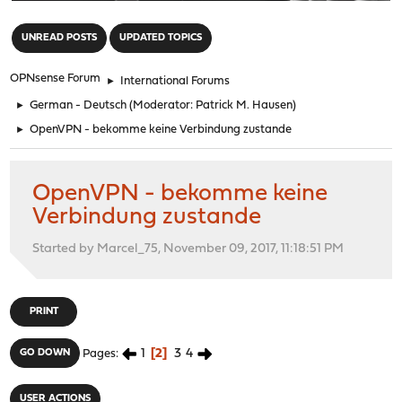
"
UNREAD POSTS
UPDATED TOPICS
OPNsense Forum
►
International Forums
►
German - Deutsch
(Moderator:
Patrick M. Hausen
)
►
OpenVPN - bekomme keine Verbindung zustande
OpenVPN - bekomme keine
Verbindung zustande
Started by Marcel_75, November 09, 2017, 11:18:51 PM
PRINT
1
2
3
4
GO DOWN
Pages
USER ACTIONS