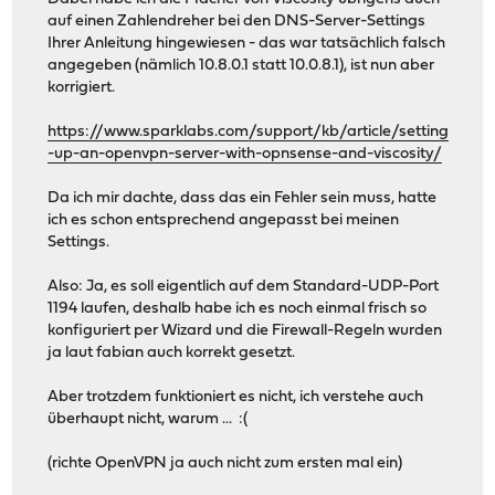
auf einen Zahlendreher bei den DNS-Server-Settings
Ihrer Anleitung hingewiesen - das war tatsächlich falsch
angegeben (nämlich 10.8.0.1 statt 10.0.8.1), ist nun aber
korrigiert.
https://www.sparklabs.com/support/kb/article/setting
-up-an-openvpn-server-with-opnsense-and-viscosity/
Da ich mir dachte, dass das ein Fehler sein muss, hatte
ich es schon entsprechend angepasst bei meinen
Settings.
Also: Ja, es soll eigentlich auf dem Standard-UDP-Port
1194 laufen, deshalb habe ich es noch einmal frisch so
konfiguriert per Wizard und die Firewall-Regeln wurden
ja laut fabian auch korrekt gesetzt.
Aber trotzdem funktioniert es nicht, ich verstehe auch
überhaupt nicht, warum ... :(
(richte OpenVPN ja auch nicht zum ersten mal ein)