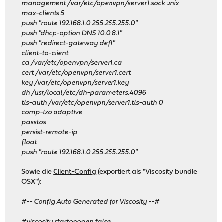
management /var/etc/openvpn/server1.sock unix
max-clients 5
push "route 192.168.1.0 255.255.255.0"
push "dhcp-option DNS 10.0.8.1"
push "redirect-gateway def1"
client-to-client
ca /var/etc/openvpn/server1.ca
cert /var/etc/openvpn/server1.cert
key /var/etc/openvpn/server1.key
dh /usr/local/etc/dh-parameters.4096
tls-auth /var/etc/openvpn/server1.tls-auth 0
comp-lzo adaptive
passtos
persist-remote-ip
float
push "route 192.168.1.0 255.255.255.0"
Sowie die
Client-Config
(exportiert als "Viscosity bundle
OSX"):
#-- Config Auto Generated for Viscosity --#
#viscosity startonopen false