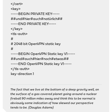
</cert>
<key>
-----BEGIN PRIVATE KEY-----
##und#hier#auch#natürlich##
-----END PRIVATE KEY-----
</key>
<tls-auth>
#
# 2048 bit OpenVPN static key
#
-----BEGIN OpenVPN Static key V1-----
##und#auch#hier#noch#etwas##
-----END OpenVPN Static key V1-----
</tls-auth>
key-direction 1
The fact that we live at the bottom of a deep gravity well, on
the surface of a gas covered planet going around a nuclear
fireball 90 million miles away and think this to be normal is
obviously some indication of how skewed our perspective
tends to be. (Douglas Adams)