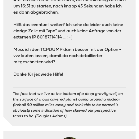
Am Rechner habe ich versucht, den Verbindungsversuch
um 16:51 zu starten, nach knapp 45 Sekunden habe ich
es dann abgebrochen.
Hilft das eventuell weiter? Ich sehe da leider auch keine
einzige Zeile mit "vpn" und auch keine Anfrage von der
externen IP 80.187.114.114 ... :-[
Muss ich den TCPDUMP dann besser mit der Option -
vvv laufen lassen, damit da noch detaillierter
mitgeschnitten wird?
Danke für jedwede Hilfe!
The fact that we live at the bottom of a deep gravity well, on
the surface of a gas covered planet going around a nuclear
fireball 90 million miles away and think this to be normal is
obviously some indication of how skewed our perspective
tends to be. (Douglas Adams)