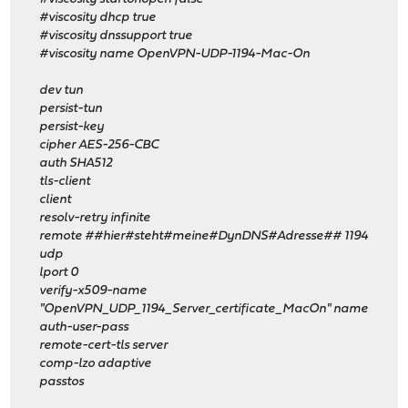
#viscosity dhcp true
#viscosity dnssupport true
#viscosity name OpenVPN-UDP-1194-Mac-On
dev tun
persist-tun
persist-key
cipher AES-256-CBC
auth SHA512
tls-client
client
resolv-retry infinite
remote ##hier#steht#meine#DynDNS#Adresse## 1194
udp
lport 0
verify-x509-name
"OpenVPN_UDP_1194_Server_certificate_MacOn" name
auth-user-pass
remote-cert-tls server
comp-lzo adaptive
passtos