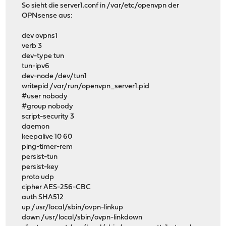
So sieht die server1.conf in /var/etc/openvpn der
OPNsense aus:
dev ovpns1
verb 3
dev-type tun
tun-ipv6
dev-node /dev/tun1
writepid /var/run/openvpn_server1.pid
#user nobody
#group nobody
script-security 3
daemon
keepalive 10 60
ping-timer-rem
persist-tun
persist-key
proto udp
cipher AES-256-CBC
auth SHA512
up /usr/local/sbin/ovpn-linkup
down /usr/local/sbin/ovpn-linkdown