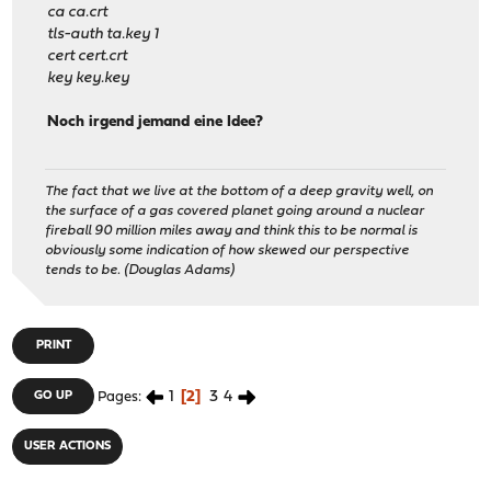
ca ca.crt
tls-auth ta.key 1
cert cert.crt
key key.key
Noch irgend jemand eine Idee?
The fact that we live at the bottom of a deep gravity well, on
the surface of a gas covered planet going around a nuclear
fireball 90 million miles away and think this to be normal is
obviously some indication of how skewed our perspective
tends to be. (Douglas Adams)
PRINT
1
2
3
4
GO UP
Pages
USER ACTIONS