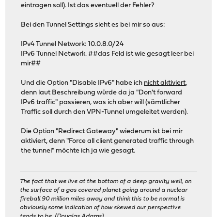
eintragen soll). Ist das eventuell der Fehler?
Bei den Tunnel Settings sieht es bei mir so aus:
IPv4 Tunnel Network: 10.0.8.0/24
IPv6 Tunnel Network. ##das Feld ist wie gesagt leer bei
mir##
Und die Option "Disable IPv6" habe ich
nicht aktiviert
,
denn laut Beschreibung würde da ja "Don't forward
IPv6 traffic" passieren, was ich aber will (sämtlicher
Traffic soll durch den VPN-Tunnel umgeleitet werden).
Die Option "Redirect Gateway" wiederum ist bei mir
aktiviert, denn "Force all client generated traffic through
the tunnel" möchte ich ja wie gesagt.
The fact that we live at the bottom of a deep gravity well, on
the surface of a gas covered planet going around a nuclear
fireball 90 million miles away and think this to be normal is
obviously some indication of how skewed our perspective
tends to be. (Douglas Adams)