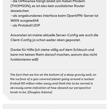
- die OPNsense hängt direkt am Kabel-Modem
(THOMSON), es ist also kein zusätzlicher Router
dazwischen
- als angebundenes Interface beim OpenVPN-Server ist
WAN ausgewählt
- als Protokoll UDP
Ansonsten ist meine aktuelle Server-Config wie auch die
Client-Config ja schon weiter oben gepostet.
Danke für Hilfe (ich stehe völlig auf dem Schlauch und
kann mir keinen Reim darauf machen, warum das nicht
funktionieren will)!
The fact that we live at the bottom of a deep gravity well, on
the surface of a gas covered planet going around a nuclear
fireball 90 million miles away and think this to be normal is
obviously some indication of how skewed our perspective
tends to be. (Douglas Adams)