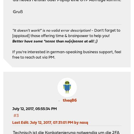
als neues Fenster oder Popup eine OTP Abfrage kommt.
Gruß
"It doesn't work!" is no valid error description!
- Don't forget to
[applaud] those offering time & brainpower to help you!
Better have some *sense than no(n)sense at all! ;)
If you're interested in german-speaking business support, feel
free to reach out via PM.
theq86
July 12, 2017, 05:55:34 PM
#3
Last Edit
: July 12, 2017, 07:31:01 PM by nasq
Technisch ist die Konkatenierung notwendig um die 2FA