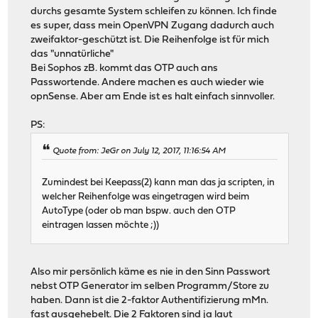
durchs gesamte System schleifen zu können. Ich finde
es super, dass mein OpenVPN Zugang dadurch auch
zweifaktor-geschützt ist. Die Reihenfolge ist für mich
das "unnatürliche"
Bei Sophos zB. kommt das OTP auch ans
Passwortende. Andere machen es auch wieder wie
opnSense. Aber am Ende ist es halt einfach sinnvoller.
PS:
Quote from: JeGr on July 12, 2017, 11:16:54 AM
Zumindest bei Keepass(2) kann man das ja scripten, in
welcher Reihenfolge was eingetragen wird beim
AutoType (oder ob man bspw. auch den OTP
eintragen lassen möchte ;))
Also mir persönlich käme es nie in den Sinn Passwort
nebst OTP Generator im selben Programm/Store zu
haben. Dann ist die 2-faktor Authentifizierung mMn.
fast ausgehebelt. Die 2 Faktoren sind ja laut