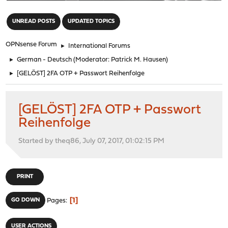
"
UNREAD POSTS
UPDATED TOPICS
OPNsense Forum
►
International Forums
►
German - Deutsch
(Moderator:
Patrick M. Hausen
)
►
[GELÖST] 2FA OTP + Passwort Reihenfolge
[GELÖST] 2FA OTP + Passwort
Reihenfolge
Started by theq86, July 07, 2017, 01:02:15 PM
PRINT
1
GO DOWN
Pages
USER ACTIONS