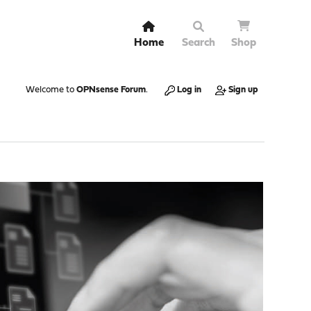
Home
Search
Shop
Welcome to
OPNsense Forum
.
Log in
Sign up