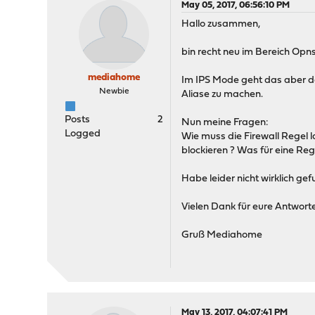
May 05, 2017, 06:56:10 PM
Hallo zusammen,
bin recht neu im Bereich Opn
mediahome
Im IPS Mode geht das aber d
Newbie
Aliase zu machen.
Posts
2
Nun meine Fragen:
Logged
Wie muss die Firewall Regel l
blockieren ? Was für eine Re
Habe leider nicht wirklich g
Vielen Dank für eure Antwort
Gruß Mediahome
May 13, 2017, 04:07:41 PM