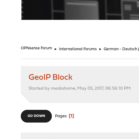
"
OPNsense Forum
►
International Forums
►
German - Deutsch
GeoIP Block
Started by mediahome, May 05, 2017, 06:56:10 PM
1
Pages
GO DOWN