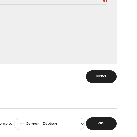
#1
PRINT
ump to