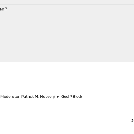
en ?
(Moderator:
Patrick M. Hausen
)
►
GeoIP Block
J