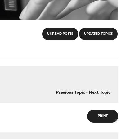
UNREAD POSTS
UPDATED TOPICS
Previous Topic
-
Next Topic
PRINT