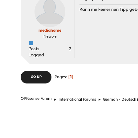
Kann mir keiner nen Tipp geb
mediahome
Newbie
Posts
2
Logged
1
Pages
GO UP
OPNsense Forum
►
International Forums
►
German - Deutsch