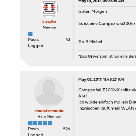
May 01, 2017, 09:55:15 AM
Guten Morgen
x.zepto
Es ist eine Compex wle200nx W
Newbie
Posts
43
Gruß Michel
Logged
"Das Universum ist nur eine Be
May 02, 2017, 11:45:27 AM
Compex WLE200NX sollte eigent
Alle!
Ich würde einfach mal ein Da
Inzwischen läuft mein WLAN/G
monstermania
Hero Member
Posts
524
Logged