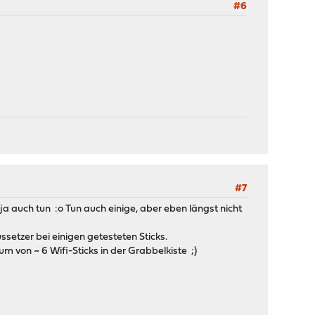
#6
#7
a auch tun :o Tun auch einige, aber eben längst nicht
etzer bei einigen getesteten Sticks.
 von ~ 6 Wifi-Sticks in der Grabbelkiste ;)