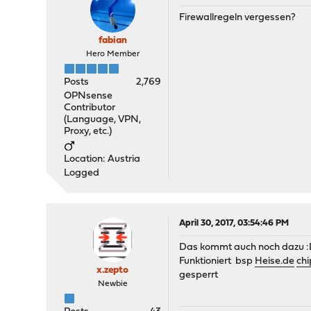
Firewallregeln vergessen?
fabian
Hero Member
Posts
2,769
OPNsense
Contributor
(Language, VPN,
Proxy, etc.)
Location: Austria
Logged
April 30, 2017, 03:54:46 PM
Das kommt auch noch dazu :D 
Funktioniert bsp
Heise.de
chi
x.zepto
gesperrt
Newbie