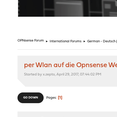
"
OPNsense Forum
►
International Forums
►
German - Deutsch
per Wlan auf die Opnsense W
Started by x.zepto, April 29, 2017, 07:44:02 PM
1
Pages
GO DOWN