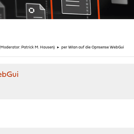
(Moderator:
Patrick M. Hausen
)
►
per Wlan auf die Opnsense WebGui
ebGui