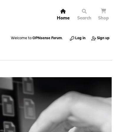
Home
Search
Shop
Welcome to
OPNsense Forum
.
Log in
Sign up