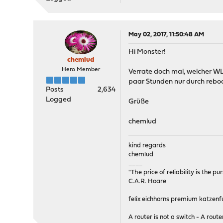
May 02, 2017, 11:50:48 AM
Hi Monster!
chemlud
Hero Member
Verrate doch mal, welcher WLA
paar Stunden nur durch reboot
Posts
2,634
Logged
Grüße
chemlud
kind regards
chemlud
____
"The price of reliability is the pu
C.A.R. Hoare
felix eichhorns premium katzenfu
A router is not a switch - A router