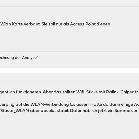
lan Karte verbaut. Sie soll nur als Access Point dienen
rechnung der Analyse"
lich funktioneren. Aber das sollten Wifi-Sticks mit Ralink-Chipsatz j
uerping auf die WLAN-Verbindung loslassen. Hatte da dann einige Auss
äste_WLAN aber absolut stabil. Dafür hab ich jetzt ein Sammelsurium