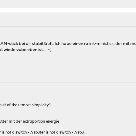
N-stick bei dir stabil läuft. Ich habe einen ralink-ministick, der mit 
 wiederzubeleben ist... :-(
rsuit of the utmost simplicity."
tter mit der extraportion energie
 is not a switch - A router is not a switch - A rou....