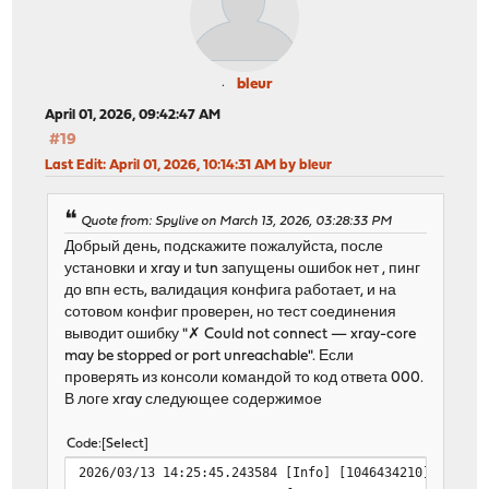
bleur
April 01, 2026, 09:42:47 AM
#19
Last Edit
: April 01, 2026, 10:14:31 AM by bleur
Quote from: Spylive on March 13, 2026, 03:28:33 PM
Добрый день, подскажите пожалуйста, после
установки и xray и tun запущены ошибок нет , пинг
до впн есть, валидация конфига работает, и на
сотовом конфиг проверен, но тест соединения
выводит ошибку "✗ Could not connect — xray-core
may be stopped or port unreachable". Если
проверять из консоли командой то код ответа 000.
В логе xray следующее содержимое
Code
Select
2026/03/13 14:25:45.243584 [Info] [1046434210] proxy/