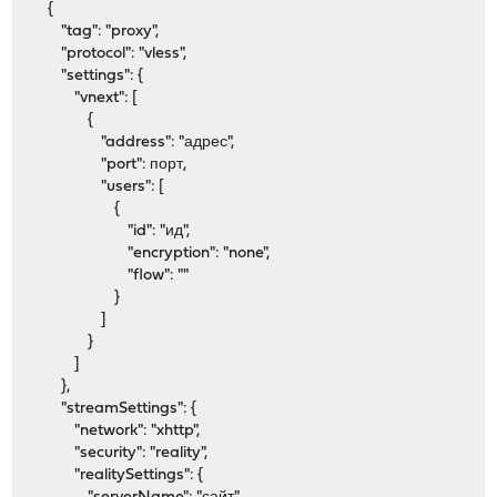
{
"tag": "proxy",
"protocol": "vless",
"settings": {
"vnext": [
{
"address": "адрес",
"port": порт,
"users": [
{
"id": "ид",
"encryption": "none",
"flow": ""
}
]
}
]
},
"streamSettings": {
"network": "xhttp",
"security": "reality",
"realitySettings": {