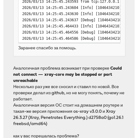
2026/03/13 14:25:45.243593 from tcp:127.0.0.1:54616 a
2026/03/13 14:25:45.243604 [Info] [1046434210] app/di
2026/03/13 14:25:45.243630 [Info] [1046434210] transp
2026/03/13 14:25:45.243637 [Debug] [1046434210] trans
2026/03/13 14:25:45.464433 [Info] [1046434210] proxy/
2026/03/13 14:25:45.464556 [Debug] [1046434210] proxy
2026/03/13 14:25:45.464586 [Debug] [1046434210] proxy
Заранее спасибо за помощь.
Аналогичная проблема возникает при проверке
Could
not connect — xray-core may be stopped or port
unreachable
Несколько раз уже все сносил и ставил по новой. Все
проверки делал из github, но не могу понять, почему не
работает.
Аналогичная версия ОС стоит на домашнем роутере и
такая-же версия приложения os-xray v3.0.0 и Xray
26.3.27 (Xray, Penetrates Everything.) d2758a0 (go1.26.1
freebsd/amd64)
как у вас порешалась проблема?