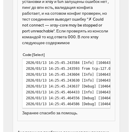
установки и xray и tun запущены ошибок нет ,
пинг до впн есть, валидация конфига
работает, и на сотовом конфиг проверен, но
тест соединения выводит ошибку "✗ Could
not connect — xray-core may be stopped or
port unreachable". Если проверять из консоли
командой то код ответа 000. В логе xray
следующее содержимое
Code
Select
2026/03/13 14:25:45.243584 [Info] [1046434210] prox
2026/03/13 14:25:45.243593 from tcp:127.0.0.1:54616
2026/03/13 14:25:45.243604 [Info] [1046434210] app/
2026/03/13 14:25:45.243630 [Info] [1046434210] tran
2026/03/13 14:25:45.243637 [Debug] [1046434210] tra
2026/03/13 14:25:45.464433 [Info] [1046434210] prox
2026/03/13 14:25:45.464556 [Debug] [1046434210] pro
2026/03/13 14:25:45.464586 [Debug] [1046434210] pro
Заранее спасибо за помощь.