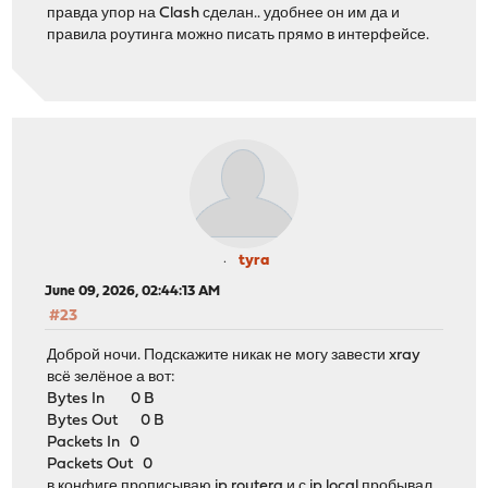
правда упор на Clash сделан.. удобнее он им да и
правила роутинга можно писать прямо в интерфейсе.
tyra
June 09, 2026, 02:44:13 AM
#23
Доброй ночи. Подскажите никак не могу завести xray
всё зелёное а вот:
Bytes In 0 B
Bytes Out 0 B
Packets In 0
Packets Out 0
в конфиге прописываю ip routera и с ip local пробывал