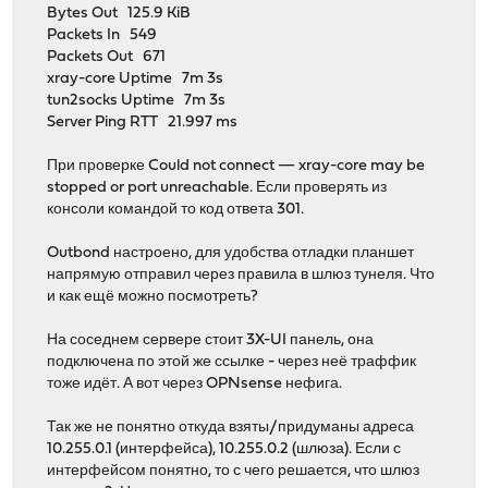
Bytes Out 125.9 KiB
Packets In 549
Packets Out 671
xray-core Uptime 7m 3s
tun2socks Uptime 7m 3s
Server Ping RTT 21.997 ms
При проверке Could not connect — xray-core may be
stopped or port unreachable. Если проверять из
консоли командой то код ответа 301.
Outbond настроено, для удобства отладки планшет
напрямую отправил через правила в шлюз тунеля. Что
и как ещё можно посмотреть?
На соседнем сервере стоит 3X-UI панель, она
подключена по этой же ссылке - через неё траффик
тоже идёт. А вот через OPNsense нефига.
Так же не понятно откуда взяты/придуманы адреса
10.255.0.1 (интерфейса), 10.255.0.2 (шлюза). Если с
интерфейсом понятно, то с чего решается, что шлюз