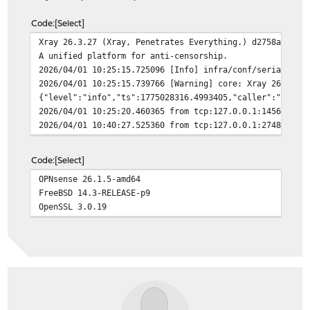
Code
Select
Xray 26.3.27 (Xray, Penetrates Everything.) d2758a0 (go
A unified platform for anti-censorship.
2026/04/01 10:25:15.725096 [Info] infra/conf/serial: Re
2026/04/01 10:25:15.739766 [Warning] core: Xray 26.3.27
{"level":"info","ts":1775028316.4993405,"caller":"engin
2026/04/01 10:25:20.460365 from tcp:127.0.0.1:14560 acc
2026/04/01 10:40:27.525360 from tcp:127.0.0.1:27483 acc
Code
Select
OPNsense 26.1.5-amd64
FreeBSD 14.3-RELEASE-p9
OpenSSL 3.0.19