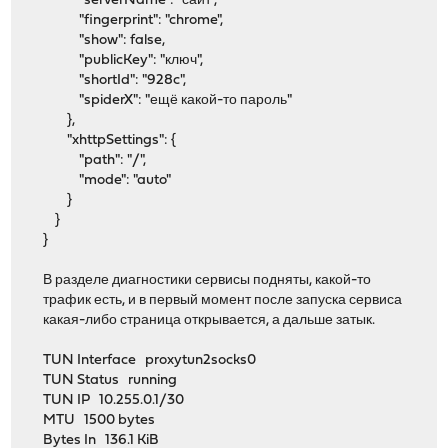
"serverName": "сайт",
"fingerprint": "chrome",
"show": false,
"publicKey": "ключ",
"shortId": "928c",
"spiderX": "ещё какой-то пароль"
},
"xhttpSettings": {
"path": "/",
"mode": "auto"
}
}
}
В разделе диагностики сервисы подняты, какой-то
трафик есть, и в первый момент после запуска сервиса
какая-либо страница открывается, а дальше затык.
TUN Interface proxytun2socks0
TUN Status running
TUN IP 10.255.0.1/30
MTU 1500 bytes
Bytes In 136.1 KiB