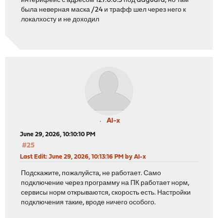
интерйфейс с адресом 127.0.0.3 под adguard, но там
была неверная маска /24 и трафф шел через него к
локалхосту и не доходил
Al-x
June 29, 2026, 10:10:10 PM
#25
Last Edit
: June 29, 2026, 10:13:16 PM by Al-x
Подскажите, пожалуйста, не работает. Само
подключение через программу на ПК работает норм,
сервисы норм открываются, скорость есть. Настройки
подключения такие, вроде ничего особого.