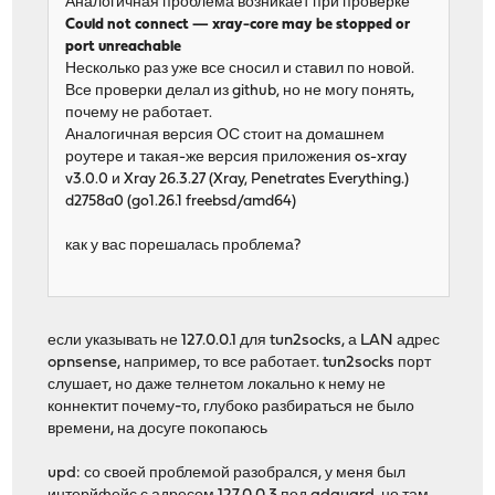
Аналогичная проблема возникает при проверке
Could not connect — xray-core may be stopped or
port unreachable
Несколько раз уже все сносил и ставил по новой.
Все проверки делал из github, но не могу понять,
почему не работает.
Аналогичная версия ОС стоит на домашнем
роутере и такая-же версия приложения os-xray
v3.0.0 и Xray 26.3.27 (Xray, Penetrates Everything.)
d2758a0 (go1.26.1 freebsd/amd64)
как у вас порешалась проблема?
если указывать не 127.0.0.1 для tun2socks, а LAN адрес
opnsense, например, то все работает. tun2socks порт
слушает, но даже телнетом локально к нему не
коннектит почему-то, глубоко разбираться не было
времени, на досуге покопаюсь
upd: со своей проблемой разобрался, у меня был