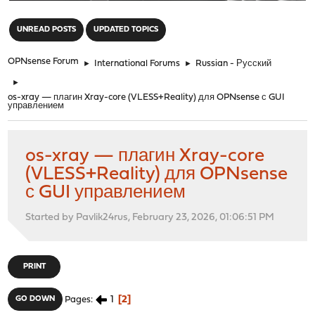
"
UNREAD POSTS
UPDATED TOPICS
OPNsense Forum
►
International Forums
►
Russian - Русский
►
os-xray — плагин Xray-core (VLESS+Reality) для OPNsense с GUI
управлением
os-xray — плагин Xray-core
(VLESS+Reality) для OPNsense
с GUI управлением
Started by Pavlik24rus, February 23, 2026, 01:06:51 PM
PRINT
1
2
GO DOWN
Pages