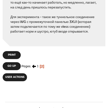
то ещё как-то начинает работать, но медленно, лагает,
на след день пришлось перезапустить.
Для эксперимента - такое же туннельное соединение
через WG с промежуточной панелью 3XUI (которая
затем подключается по тому же vless соединению)
работает норм и шустро, ютуб везде открывается.
PRINT
1
2
GO UP
Pages
USER ACTIONS