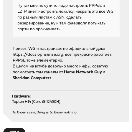
Ну так мне по сути то надо настроить PPPoE и
L2TP инет, настроить локалку, накрыть это всё WG
по разным листам с ASN, сделать
резервирование, ну и там фаерволл потыкать
порты по прокидывать.
Привет, WG я настраивал по официальной доке
https://docs.opnsense.org
, всё прекрасно работает.
PPPoE тоже элементарно.
В целом на ютубе довольно много инфы, советую
посмотреть там каналы от
Home Network Guy
и
Sheridan Computers
Hardware:
Topton H14 (Core i5-12450H)
To know everything is to know nothing