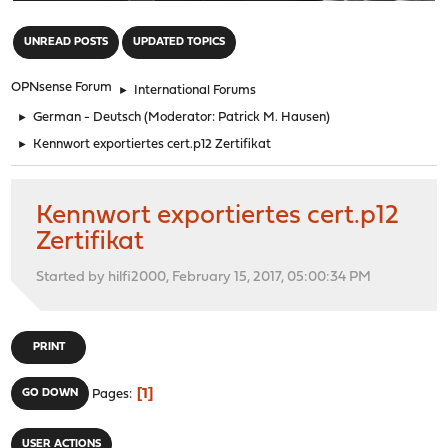
"
UNREAD POSTS
UPDATED TOPICS
OPNsense Forum
►
International Forums
►
German - Deutsch
(Moderator:
Patrick M. Hausen
)
►
Kennwort exportiertes cert.p12 Zertifikat
Kennwort exportiertes cert.p12
Zertifikat
Started by hilfi2000, February 15, 2017, 05:00:34 PM
PRINT
1
GO DOWN
Pages
USER ACTIONS