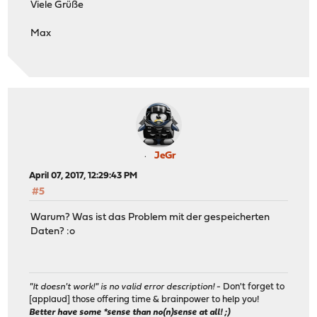
Viele Grüße
Max
JeGr
April 07, 2017, 12:29:43 PM
#5
Warum? Was ist das Problem mit der gespeicherten
Daten? :o
"It doesn't work!" is no valid error description!
- Don't forget to
[applaud] those offering time & brainpower to help you!
Better have some *sense than no(n)sense at all! ;)