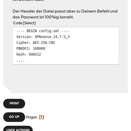
Der Header der Datei passt aber zu Deinem Befehl und
das Passwort ist 100%ig korrekt.
Code
Select
---- BEGIN config.xml ----
Version: OPNsense 24.7.5_3
Cipher: AES-256-CBC
PBKDF2: 100000
Hash: SHA512
....
PRINT
1
GO UP
Pages
USER ACTIONS