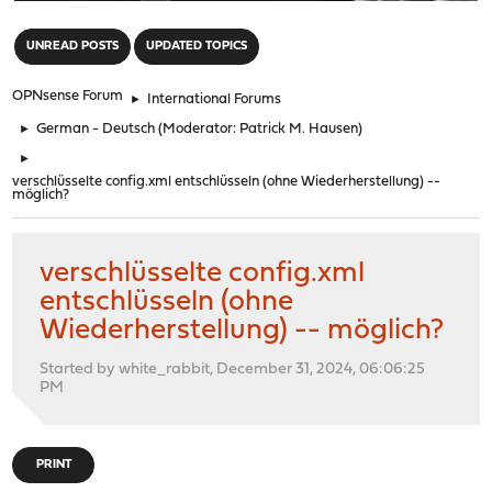
"
UNREAD POSTS
UPDATED TOPICS
OPNsense Forum
►
International Forums
►
German - Deutsch
(Moderator:
Patrick M. Hausen
)
►
verschlüsselte config.xml entschlüsseln (ohne Wiederherstellung) --
möglich?
verschlüsselte config.xml
entschlüsseln (ohne
Wiederherstellung) -- möglich?
Started by white_rabbit, December 31, 2024, 06:06:25
PM
PRINT