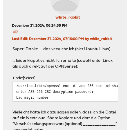
white_rabbit
December 31, 2024, 06:24:56 PM
#2
Last Edit
: December 31, 2024, 07:16:00 PM by white_rabbit
Super! Danke -- das versuche ich (hier Ubuntu Linux)
... leider klappt es nicht. Ich erhalte (sowohl unter Linux
als auch direkt auf der OPNSense):
Code
Select
/usr/local/bin/openssl enc -d -aes-256-cbc -md sha512 -
enter AES-256-CBC decryption password:
bad magic number
Vielleicht hätte ich dazu sagen sollen, dass ich die Datei
auf ein Nextcloud-Share kopiere und dort die Option
"Verschlüsselungspasswort (optional) ______________"
verwendet habe.