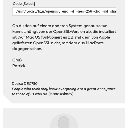
Code
Select
/usr/local/bin/openssl enc -d -aes-256-cbc -md sha512 -
Ob du das auf einem anderen System genau so tun
kannst, hängt von der OpenSSL-Version ab, die installiert
ist. Auf Mac OS funktioniert es z.B. mit dem von Apple
gelieferten OpenSSL nicht, mit dem aus MacPorts
dagegen schon.
Gruß
Patrick
Deciso DEC750
People who think they know everything are a great annoyance
to those of us who do.
(Isaac Asimov)