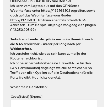
OPNSense - 192.168.10.103 zum Beispiel.
Ich kann vom Laptop aus auf das OPNSense
Webinterface unter
https://192.168.10.1
zugreifen, sowie
auch auf das Webinterface vom Router
http://192.168.0.1
. Ich kann ebenfalls öffentlich IP-
Adressen - zum Beispiel diejenige von
google.ch
pingen
(142.250.203.99)
Jedoch sind weder der pihole noch das Homelab noch
die NAS erreichbar - weder per Ping noch per
Webinterface.
Ich verstehe nicht, wie das sein kann, zumal ja der
Router erreichbar ist.
Ich habe sicherheitshalber eine Firewall-Rule für den
LAN Port (inbound) angelegt, welche sämtlichen IPv4
Traffic von allen Quellen auf alle Destinationen für alle
Ports freigibt. Hat nichts genutzt.
Wo ist mein Denkfehler?
Code
Select
Expand