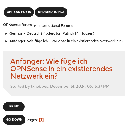
"
UNREAD POSTS
UPDATED TOPICS
OPNsense Forum
►
International Forums
►
German - Deutsch
(Moderator:
Patrick M. Hausen
)
►
Anfänger: Wie füge ich OPNSense in ein existierendes Netzwerk ein?
Anfänger: Wie füge ich
OPNSense in ein existierendes
Netzwerk ein?
Started by tkhobbes, December 31, 2024, 05:13:37 PM
PRINT
1
GO DOWN
Pages