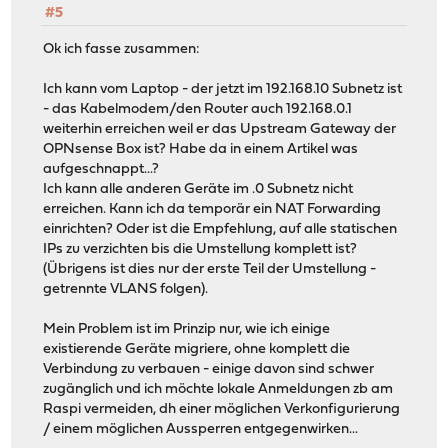
#5
Ok ich fasse zusammen:
Ich kann vom Laptop - der jetzt im 192.168.10 Subnetz ist
- das Kabelmodem/den Router auch 192.168.0.1
weiterhin erreichen weil er das Upstream Gateway der
OPNsense Box ist? Habe da in einem Artikel was
aufgeschnappt...?
Ich kann alle anderen Geräte im .0 Subnetz nicht
erreichen. Kann ich da temporär ein NAT Forwarding
einrichten? Oder ist die Empfehlung, auf alle statischen
IPs zu verzichten bis die Umstellung komplett ist?
(Übrigens ist dies nur der erste Teil der Umstellung -
getrennte VLANS folgen).
Mein Problem ist im Prinzip nur, wie ich einige
existierende Geräte migriere, ohne komplett die
Verbindung zu verbauen - einige davon sind schwer
zugänglich und ich möchte lokale Anmeldungen zb am
Raspi vermeiden, dh einer möglichen Verkonfigurierung
/ einem möglichen Aussperren entgegenwirken...