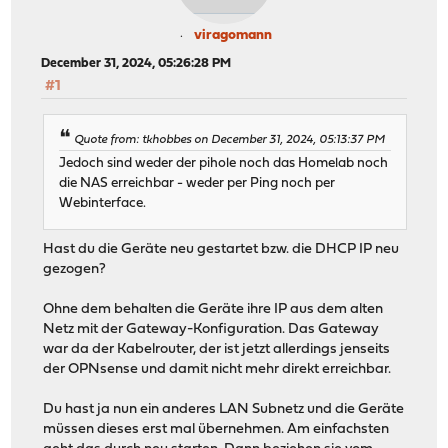
| Laptop | DHCP | pihole | 192.168.0.3 | Home
'--------' '--------' '-----
viragomann
December 31, 2024, 05:26:28 PM
#1
Quote from: tkhobbes on December 31, 2024, 05:13:37 PM
Jedoch sind weder der pihole noch das Homelab noch
die NAS erreichbar - weder per Ping noch per
Webinterface.
Hast du die Geräte neu gestartet bzw. die DHCP IP neu
gezogen?
Ohne dem behalten die Geräte ihre IP aus dem alten
Netz mit der Gateway-Konfiguration. Das Gateway
war da der Kabelrouter, der ist jetzt allerdings jenseits
der OPNsense und damit nicht mehr direkt erreichbar.
Du hast ja nun ein anderes LAN Subnetz und die Geräte
müssen dieses erst mal übernehmen. Am einfachsten