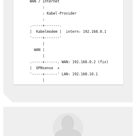
WAN / Internet
:
: Kabel-Provider
:
.-----+-------.
| Kabelmodem | intern: 192.168.0.1
'-----+-------'
|
WAN |
|
.-----+------. WAN: 192.168.0.2 (fix)
| OPNsense +
'-----+------' LAN: 192.168.10.1
|
LAN | 192.168.10.1/24
|
.-----+----------.
| Managed Switch | IP via DHCP
'-----+----------'
|
+-------+----------------+--------------------------
| | 
.--+-----. IP via .--+-----. fixe IP .---+-