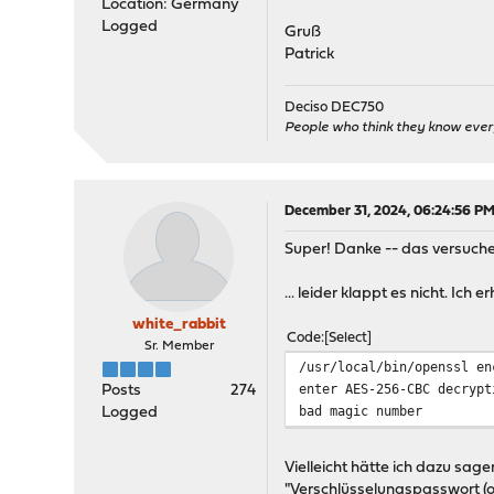
Location: Germany
Logged
Gruß
Patrick
Deciso DEC750
People who think they know ever
December 31, 2024, 06:24:56 P
Super! Danke -- das versuche 
... leider klappt es nicht. Ich
white_rabbit
Code
Select
Sr. Member
/usr/local/bin/openssl en
enter AES-256-CBC decrypt
Posts
274
bad magic number
Logged
Vielleicht hätte ich dazu sag
"Verschlüsselungspasswort (