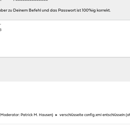
ber zu Deinem Befehl und das Passwort ist 100%ig korrekt.
-
3
(Moderator:
Patrick M. Hausen
)
►
verschlüsselte config.xml entschlüsseln (