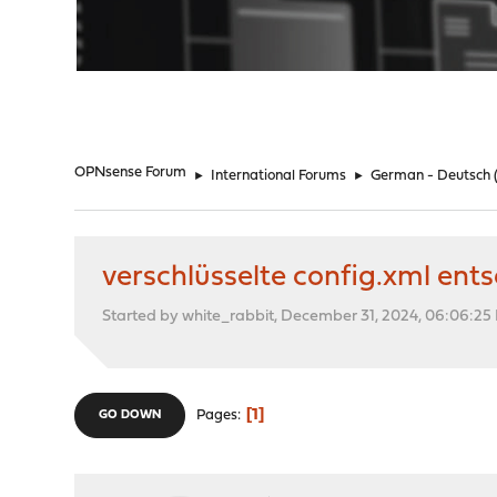
"
OPNsense Forum
►
International Forums
►
German - Deutsch
verschlüsselte config.xml ent
Started by white_rabbit, December 31, 2024, 06:06:25
1
Pages
GO DOWN