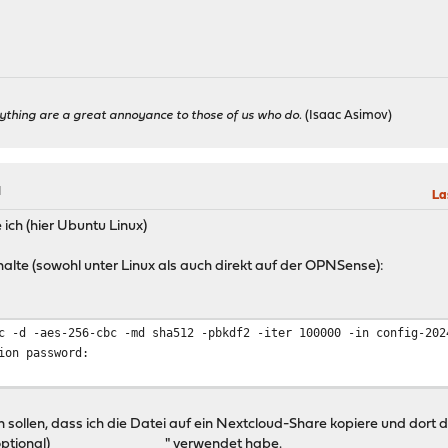
ything are a great annoyance to those of us who do.
(Isaac Asimov)
M
La
ich (hier Ubuntu Linux)
 erhalte (sowohl unter Linux als auch direkt auf der OPNSense):
c -d -aes-256-cbc -md sha512 -pbkdf2 -iter 100000 -in config-202
ion password:
en sollen, dass ich die Datei auf ein Nextcloud-Share kopiere und dort 
optional) ______________" verwendet habe.