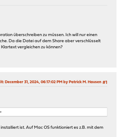
ration überschreiben zu müssen. Ich will nur einen
Sache. Da die Datei auf dem Share aber verschlüsselt
 Klartext vergleichen zu können?
it
: December 31, 2024, 06:17:02 PM by Patrick M. Hausen
#1
>
alliert ist. Auf Mac OS funktioniert es z.B. mit dem