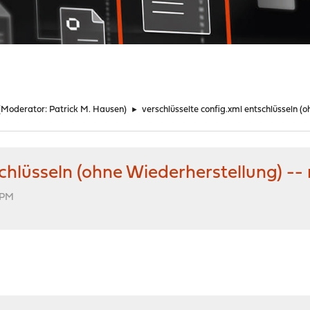
(Moderator:
Patrick M. Hausen
)
►
verschlüsselte config.xml entschlüsseln (
schlüsseln (ohne Wiederherstellung) --
 PM