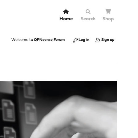
Home
Search
Shop
Welcome to
OPNsense Forum
.
Log in
Sign up