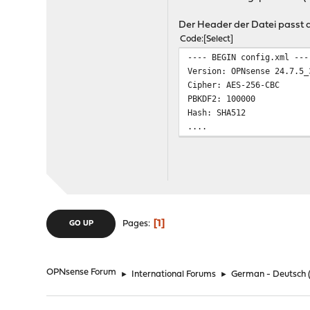
Der Header der Datei passt a
Code
Select
---- BEGIN config.xml ---
Version: OPNsense 24.7.5_
Cipher: AES-256-CBC
PBKDF2: 100000
Hash: SHA512
....
1
Pages
GO UP
OPNsense Forum
►
International Forums
►
German - Deutsch