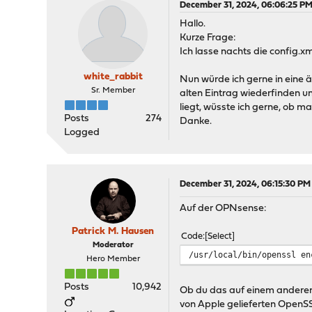
December 31, 2024, 06:06:25 P
Hallo.
Kurze Frage:
Ich lasse nachts die config.x
white_rabbit
Nun würde ich gerne in eine ä
Sr. Member
alten Eintrag wiederfinden un
liegt, wüsste ich gerne, ob m
Posts
274
Danke.
Logged
December 31, 2024, 06:15:30 PM
Auf der OPNsense:
Patrick M. Hausen
Code
Select
Moderator
/usr/local/bin/openssl en
Hero Member
Posts
10,942
Ob du das auf einem anderen S
von Apple gelieferten OpenS