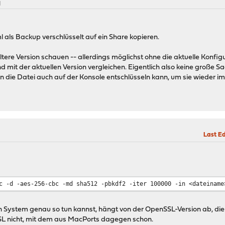
M
ml als Backup verschlüsselt auf ein Share kopieren.
ltere Version schauen -- allerdings möglichst ohne die aktuelle Konfigu
d mit der aktuellen Version vergleichen. Eigentlich also keine große 
an die Datei auch auf der Konsole entschlüsseln kann, um sie wieder im
Last Ed
c -d -aes-256-cbc -md sha512 -pbkdf2 -iter 100000 -in <dateiname
ystem genau so tun kannst, hängt von der OpenSSL-Version ab, die inst
SL nicht, mit dem aus MacPorts dagegen schon.