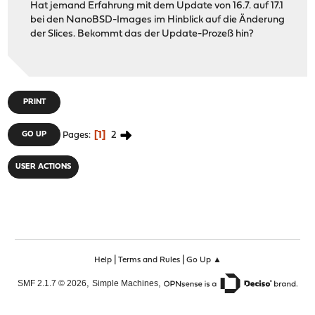
Hat jemand Erfahrung mit dem Update von 16.7. auf 17.1
bei den NanoBSD-Images im Hinblick auf die Änderung
der Slices. Bekommt das der Update-Prozeß hin?
PRINT
1
2
GO UP
Pages
USER ACTIONS
|
|
Help
Terms and Rules
Go Up ▲
,
,
SMF 2.1.7 © 2026
Simple Machines