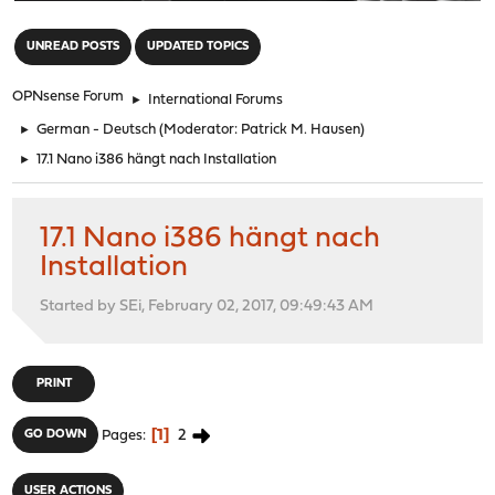
"
UNREAD POSTS
UPDATED TOPICS
OPNsense Forum
►
International Forums
►
German - Deutsch
(Moderator:
Patrick M. Hausen
)
►
17.1 Nano i386 hängt nach Installation
17.1 Nano i386 hängt nach
Installation
Started by SEi, February 02, 2017, 09:49:43 AM
PRINT
1
2
GO DOWN
Pages
USER ACTIONS